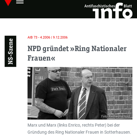
menu
Skip
Hauptmenü öffnen
to
main
content
AIB 73 - 4.2006 | 9.12.2006
NS-Szene
NPD gründet »Ring Nationaler
Frauen«
Foto: Recherche Nord
Marx und Marx (links Enrico, rechts Peter) bei der
Gründung des Ring Nationaler Frauen in Sotterhausen.