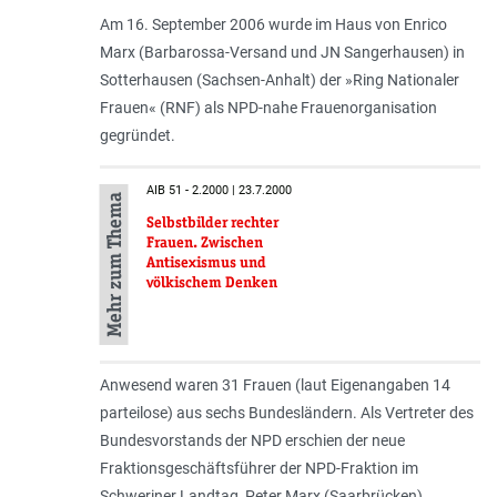
Am 16. September 2006 wurde im Haus von Enrico
Marx (Barbarossa-Versand und JN Sangerhausen) in
Sotterhausen (Sachsen-Anhalt) der »Ring Nationaler
Frauen« (RNF) als NPD-nahe Frauenorganisation
gegründet.
AIB 51 - 2.2000 | 23.7.2000
Mehr zum Thema
Selbstbilder rechter
Frauen. Zwischen
Antisexismus und
völkischem Denken
Anwesend waren 31 Frauen (laut Eigenangaben 14
parteilose) aus sechs Bundesländern. Als Vertreter des
Bundesvorstands der NPD erschien der neue
Fraktionsgeschäftsführer der NPD-Fraktion im
Schweriner Landtag, Peter Marx (Saarbrücken).