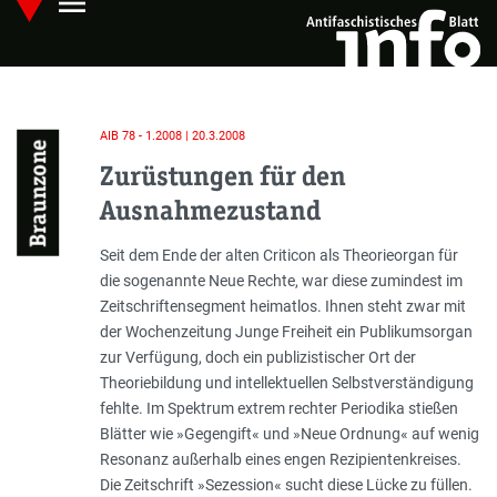
menu
Skip
Hauptmenü öffnen
to
main
content
AIB 78 - 1.2008 | 20.3.2008
Braunzone
Zurüstungen für den
Ausnahmezustand
Einleitung
Seit dem Ende der alten Criticon als Theorieorgan für
die sogenannte Neue Rechte, war diese zumindest im
Zeitschriftensegment heimatlos. Ihnen steht zwar mit
der Wochenzeitung Junge Freiheit ein Publikumsorgan
zur Verfügung, doch ein publizistischer Ort der
Theoriebildung und intellektuellen Selbstverständigung
fehlte. Im Spektrum extrem rechter Periodika stießen
Blätter wie »Gegengift« und »Neue Ordnung« auf wenig
Resonanz außerhalb eines engen Rezipientenkreises.
Die Zeitschrift »Sezession« sucht diese Lücke zu füllen.