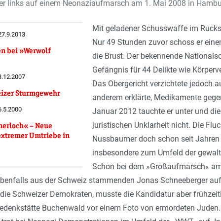
r links auf einem Neonaziaufmarsch am 1. Mai 2008 in Hamb
Mit geladener Schusswaffe im Rucksa
 27.9.2013
Nur 49 Stunden zuvor schoss er eine
n bei »Werwolf
die Brust. Der bekennende Nationals
Gefängnis für 44 Delikte wie Körperv
13.12.2007
Das Obergericht verzichtete jedoch a
izer Sturmgewehr
anderem erklärte, Medikamente gege
6.5.2000
Januar 2012 tauchte er unter und di
juristischen Unklarheit nicht. Die Fl
erloch« – Neue
sextremer Umtriebe in
Nussbaumer doch schon seit Jahren 
insbesondere zum Umfeld der gewalt
Schon bei dem »Großaufmarsch« am 1.
nfalls aus der Schweiz stammenden Jonas Schneeberger auf. 
die Schweizer Demokraten, musste die Kandidatur aber frühzeitig
Gedenkstätte Buchenwald vor einem Foto von ermordeten Juden. E