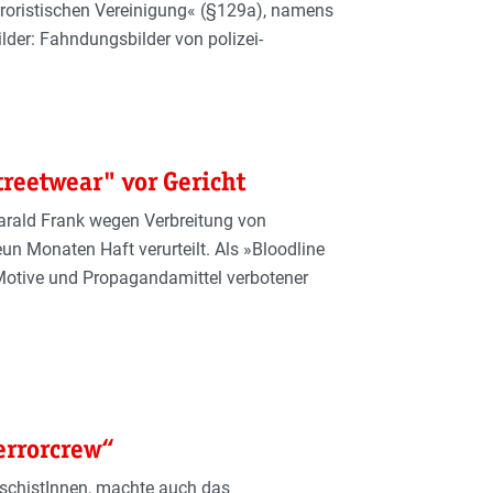
erroristischen Vereinigung« (§129a), namens
er: Fahndungsbilder von polizei-
treetwear" vor Gericht
arald Frank wegen Verbreitung von
n Monaten Haft verurteilt. Als »Bloodline
 Motive und Propagandamittel verbotener
errorcrew“
aschistInnen, machte auch das