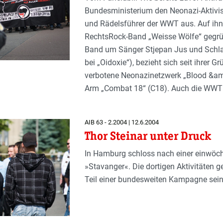
Bundesministerium den Neonazi-Aktivi
und Rädelsführer der WWT aus. Auf ihn
RechtsRock-Band „Weisse Wölfe“ gegrün
Band um Sänger Stjepan Jus und Schla
bei „Oidoxie“), bezieht sich seit ihrer
verbotene Neonazinetzwerk „Blood &am
Arm „Combat 18“ (C18). Auch die WWT 
AIB 63 - 2.2004 | 12.6.2004
Thor Steinar unter Druck
In Hamburg schloss nach einer einwöc
»Stavanger«. Die dortigen Aktivitäten 
Teil einer bundesweiten Kam­pagne sein