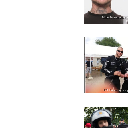
Bilder: Dokumentiert
s
Bild: linksunten.i