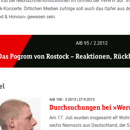
trat bei Neonazi-Demonstrationen im Umfeld der »WWT« auf. In 
Konzerte. Örtlichen Medien zufolge soll auch das Opfer aus d
od & Honour« gewesen sein.
AIB 95 / 2.2012
Das Pogrom von Rostock –
Reaktionen, Rückb
el
AIB 100 - 3.2013 | 27.9.2013
Durchsuchungen bei »We
Am 17. Juli wurden insgesamt elf Woh
sechs Neo­nazis aus Deutschland, der 