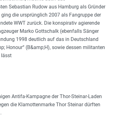
sten Sebastian Rudow aus Hamburg als Gründer
 ging die ursprünglich 2007 als Fangruppe der
dete WWT zurück. Die kons­pi­rativ agierende
gzeuger Marko Gottschalk (ebenfalls Sänger
 Gründung 1998 deutlich auf das in Deutschland
p; Honour“ (B&amp;H), sowie dessen militanten
lässt
higen Antifa-Kampagne der Thor-Steinar-Laden
gegen die Klamottenmarke Thor Steinar dürften
.