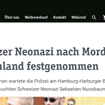
on
search
shopp
Suche 
Über uns
Weiterverkauf
Kontakt
Widerruf
zer Neonazi nach Mord
hland festgenommen
nen wartete die Polizei am Hamburg-Harburger 
esuchten Schweizer Neonazi Sebastien Nussbaum