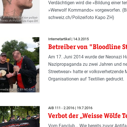
Verdächtigen wird die »Bildung einer t
»Werwolf Kommando« vorgeworfen. (Bild
schweiz.ch/Polizeifoto Kapo ZH)
e Fahndungsbilder von polizei-
chweiz.ch/Polizeifoto Kapo ZH
Internetartikel | 14.3.2015
Betreiber von "Bloodline S
Am 17. Juni 2014 wurde der Neonazi H
Nazipropaganda zu zwei Jahren und neu
Streetwear« hatte er volksverhetzende
Organisationen auf Textilien gedruckt.
ndymedia.org//CC BY-NC-SA 2.0
AIB 111 - 2.2016 | 19.7.2016
Verbot der „Weisse Wölfe T
Vom Fanclub... Wie bereits zuvor Antif