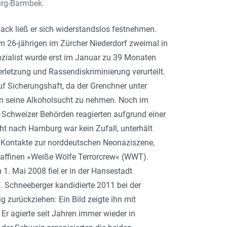
urg-Barmbek.
ck ließ er sich widerstandslos festnehmen.
m 26-jährigen im Zürcher Niederdorf zweimal in
ozialist wurde erst im Januar zu 39 Monaten
erletzung und Rassendiskriminierung verurteilt.
uf Sicherungshaft, da der Grenchner unter
n seine Alkoholsucht zu nehmen. Noch im
e Schweizer Behörden reagierten aufgrund einer
ucht nach Hamburg war kein Zufall, unterhält
Kontakte zur norddeutschen Neonaziszene,
affinen »Weiße Wölfe Terrorcrew« (WWT).
 Mai 2008 fiel er in der Hansestadt
Schneeberger kandidierte 2011 bei der
 zurückziehen: Ein Bild zeigte ihn mit
r agierte seit Jahren immer wieder in