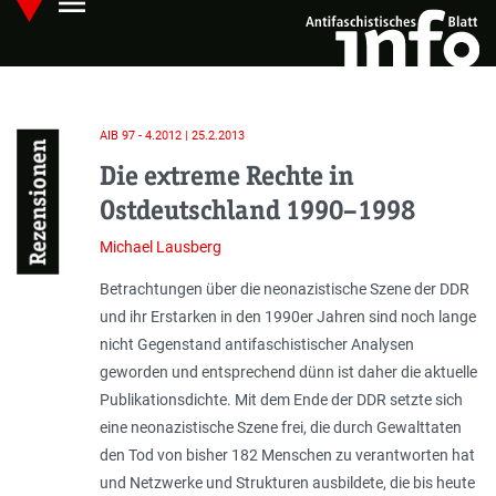
menu
Skip
Hauptmenü öffnen
to
main
content
AIB 97 - 4.2012 | 25.2.2013
Rezensionen
Die extreme Rechte in
Ostdeutschland 1990–1998
Michael Lausberg
Betrachtungen über die neonazistische Szene der DDR
und ihr Erstarken in den 1990er Jahren sind noch lange
nicht Gegenstand antifaschistischer Analysen
geworden und entsprechend dünn ist daher die aktuelle
Publikationsdichte. Mit dem Ende der DDR setzte sich
eine neonazistische Szene frei, die durch Gewalttaten
den Tod von bisher 182 Menschen zu verantworten hat
und Netzwerke und Strukturen ausbildete, die bis heute