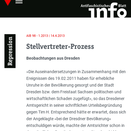
menu
Skip
Hauptmenü öffnen
to
main
content
AIB 98 - 1.2013 | 14.4.2013
Repression
Stellvertreter-Prozess
Einleitung
Beobachtungen aus Dresden
»Die Auseinandersetzungen in Zusammenhang mit den
Ereignissen des 19.02.2011 haben für erhebliche
Unruhe in der Bevölkerung gesorgt und der Stadt
Dresden bzw. dem Freistaat Sachsen politischen und
wirtschaftlichen Schaden zugefügt«, so das Dresdener
Amtsgericht in seiner schriftlichen Urteilsbegründung
gegen Tim H. Entsprechend hätte er erwartet, dass sich
der Angeklagte »bei der Dresdner Bevölkerung«
entschuldigen würde, machte der Amtsrichter schon in