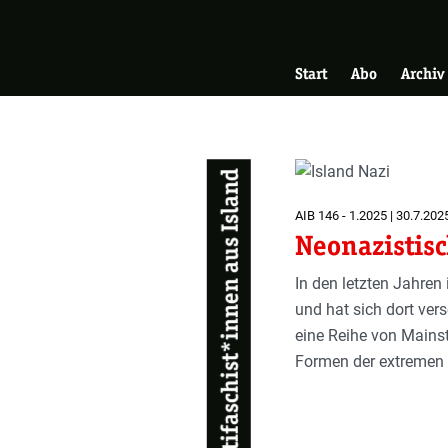
Skip
Zur Startseite
to
Hauptnavigati
main
Start
Abo
Archiv
content
Antifaschist*innen aus Island
AIB 146 - 1.2025 | 30.7.202
Neonazistisc
In den letzten Jahren
und hat sich dort ver
eine Reihe von Mainst
Formen der extremen 