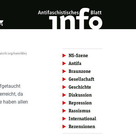
ing_cart
öffnen
Warenkorb öffnen
alwiki.org/heimildin)
NS-Szene
Antifa
Braunzone
Gesellschaft
ufgetaucht
Geschichte
rreicht, da
Diskussion
te haben allen
Repression
Rassismus
International
Rezensionen