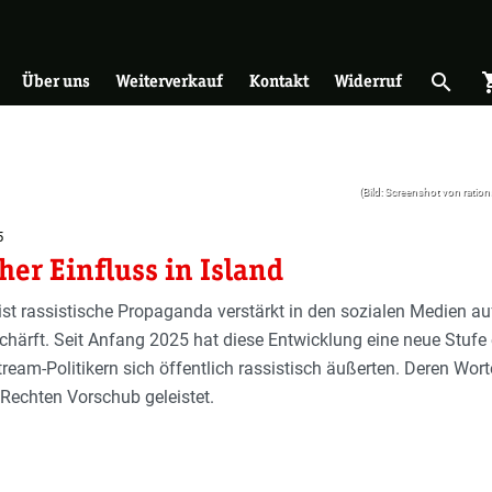
on
search
shopp
Suche 
Über uns
Weiterverkauf
Kontakt
Widerruf
(Bild: Screenshot von ration
5
her Einfluss in Island
 ist rassistische Propaganda verstärkt in den sozialen Medien a
schärft. Seit Anfang 2025 hat diese Entwicklung eine neue Stufe e
ream-Politikern sich öffentlich rassistisch äußerten. Deren Wor
Rechten Vorschub geleistet.