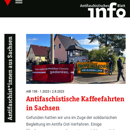
menu
Skip
Hauptmenü öffnen
to
main
content
Antifaschist*innen aus Sachsen
AIB 138 - 1.2023 | 2.8.2023
Antifaschistische Kaffeefahrten
in Sachsen
Gefunden hatten wir uns im Zuge der solidarischen
Begleitung im Antifa Ost-­Verfahren. Einige