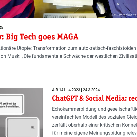
(Bild: Screenshot:
25
ey: Big Tech goes MAGA
ktionäre Utopie: Transformation zum autokratisch-faschistoiden
 Elon Musk: „Die fundamentale Schwäche der westlichen Zivilisati
AIB 141 - 4.2023 | 24.3.2024
ChatGPT & Social Media: re
Echokammerbildung und gesellschaftlich
vereinfachten Modell des sozialen Glei
zerfällt oberhalb einer kritischen Konn
für meine eigene Meinungsbidung relevan