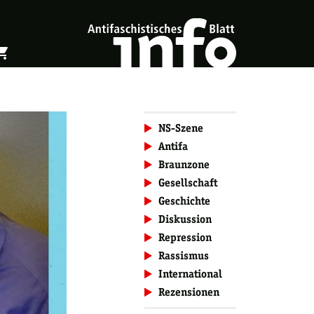
ing_cart
öffnen
Warenkorb öffnen
NS-Szene
Antifa
Braunzone
Gesellschaft
Geschichte
Diskussion
Repression
Rassismus
International
Rezensionen