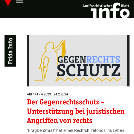
menu
Skip
Hauptmenü öffnen
to
main
content
Frida Info
AIB 141 - 4.2023 | 24.2.2024
Der Gegenrechtsschutz –
Unterstützung bei juristischen
Angriffen von rechts
"FragDenStaat" hat einen Rechtshilfefonds ins Leben