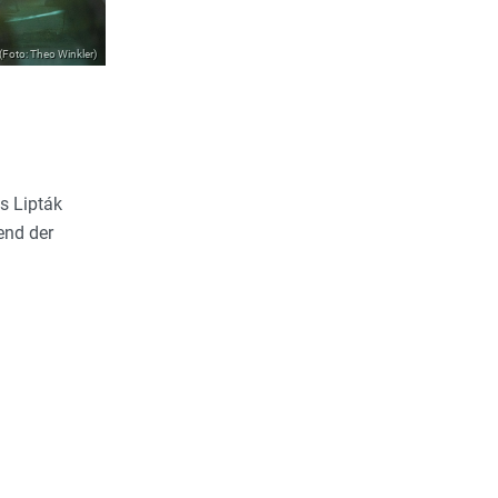
(Foto: Theo Winkler)
s Lipták
end der