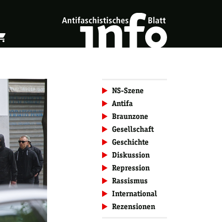
ing_cart
öffnen
Warenkorb öffnen
NS-Szene
Antifa
Braunzone
Gesellschaft
Geschichte
Diskussion
Repression
Rassismus
International
Rezensionen