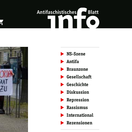
ing_cart
öffnen
Warenkorb öffnen
NS-Szene
Antifa
Braunzone
Gesellschaft
Geschichte
Diskussion
Repression
Rassismus
International
Rezensionen