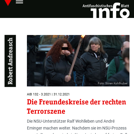
menu
Skip
Hauptmenü öffnen
to
main
content
Robert Andreasch
Foto: Sören Kohlhuber
AIB 132 - 3.2021 | 31.12.2021
Die Freundeskreise der rechten
Terrorszene
Die NSU-Unterstützer Ralf Wohlleben und André
Eminger machen weiter. Nachdem sie im NSU-Prozess