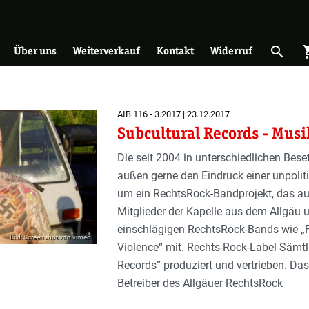
on
search
shopp
Suche 
Über uns
Weiterverkauf
Kontakt
Widerruf
AIB 116 - 3.2017 | 23.12.2017
Subcultural Records - Musi
Die seit 2004 in unterschiedlichen Bese
außen gerne den Eindruck einer unpolit
um ein RechtsRock-Bandprojekt, das au
Mitglieder der Kapelle aus dem Allgäu
einschlägigen RechtsRock-­Bands wie „F
Bild: Screenshot von vimeo
Violence“ mit. Rechts-Rock-Label Sämt
Records“ produziert und vertrieben. Das 
Betreiber des Allgäuer RechtsRock