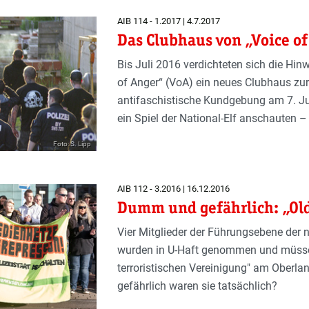
AIB 114 - 1.2017 | 4.7.2017
Das Clubhaus von „Voice o
Bis Juli 2016 verdichteten sich die Hi
of Anger“ (VoA) ein neues Clubhaus zur
antifaschistische Kundgebung am 7. Juli
ein Spiel der National-Elf anschauten –
Foto: S. Lipp
AIB 112 - 3.2016 | 16.12.2016
Dumm und gefährlich: „Old
Vier Mitglieder der Führungsebene der 
wurden in U-Haft genommen und müssen 
terroristischen Vereinigung" am Oberla
gefährlich waren sie tatsächlich?