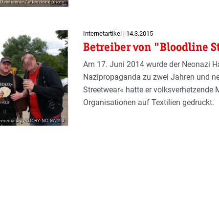
 Geisheimer / attenzione photo
Internetartikel | 14.3.2015
Betreiber von "Bloodline S
Am 17. Juni 2014 wurde der Neonazi H
Nazipropaganda zu zwei Jahren und neu
Streetwear« hatte er volksverhetzende
Organisationen auf Textilien gedruckt.
ndymedia.org//CC BY-NC-SA 2.0