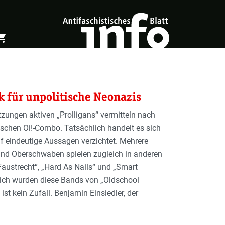
ing_cart
öffnen
Warenkorb öffnen
k für unpolitische Neonazis
tzungen aktiven „Prolligans“ vermitteln nach
ischen Oi!-Combo. Tatsächlich handelt es sich
f eindeutige Aussagen verzichtet. Mehrere
 und Oberschwaben spielen zugleich in anderen
austrecht“, „Hard As Nails“ und „Smart
lich wurden diese Bands von „Oldschool
ist kein Zufall. Benjamin Einsiedler, der