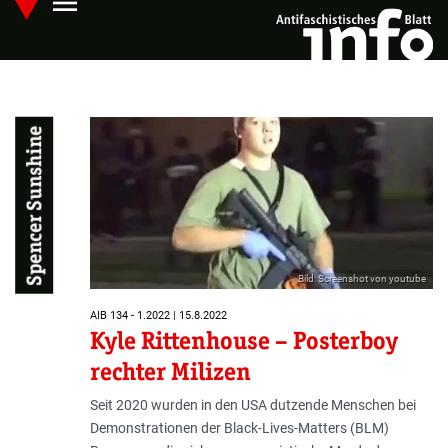
menu
Skip
Hauptmenü öffnen
to
main
content
Spencer Sunshine
Bild: Screenshot von youtube
AIB 134 - 1.2022 | 15.8.2022
Kyle Rittenhouse – Posterboy
rechter Milizen
Seit 2020 wurden in den USA dutzende Menschen bei
Demonstrationen der Black-Lives-Matters (BLM)