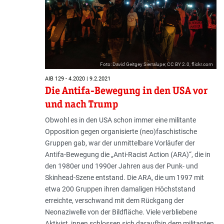
Foto: David Geitgey Sierralupe; CC BY 2.0, flickr.com
AIB 129 - 4.2020 | 9.2.2021
Die Antifa-Bewegung in den USA vor
und nach Trump
Obwohl es in den USA schon immer eine militante
Opposition gegen organisierte (neo)faschistische
Gruppen gab, war der unmittelbare Vorläufer der
Antifa-Bewegung die „Anti-Racist Action (ARA)“, die in
den 1980er und 1990er Jahren aus der Punk- und
Skinhead-Szene entstand. Die ARA, die um 1997 mit
etwa 200 Gruppen ihren damaligen Höchststand
erreichte, verschwand mit dem Rückgang der
Neonaziwelle von der Bildfläche. Viele verbliebene
Aktivist_innen schlossen sich daraufhin dem militanten