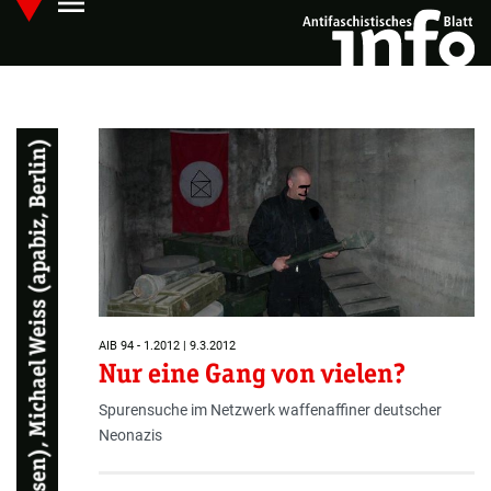
menu
Skip
Hauptmenü öffnen
to
main
content
AIB 94 - 1.2012 | 9.3.2012
Nur eine Gang von vielen?
Spurensuche im Netzwerk waffenaffiner deutscher
Neonazis