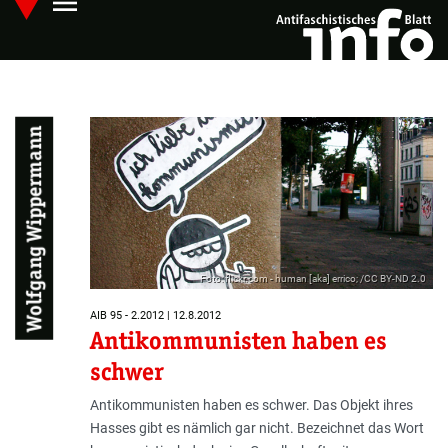
menu
Skip
Hauptmenü öffnen
to
main
content
Wolfgang Wippermann
Foto: flickr.com - human [aka] errico; /CC BY-ND 2.0
AIB 95 - 2.2012 | 12.8.2012
Antikommunisten haben es
schwer
Antikommunisten haben es schwer. Das Objekt ihres
Hasses gibt es nämlich gar nicht. Bezeichnet das Wort