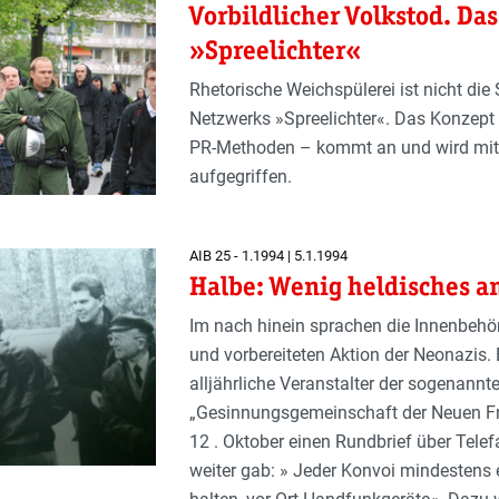
Vorbildlicher Volkstod. D
»Spreelichter«
Rhetorische Weichspülerei ist nicht d
Netzwerks »Spreelichter«. Das Konzept 
PR-Methoden – kommt an und wird mitt
aufgegriffen.
AIB 25 - 1.1994 | 5.1.1994
Halbe: Wenig heldisches 
Im nach hinein sprachen die Innenbehör
und vorbereiteten Aktion der Neonazis. 
alljährliche Veranstalter der sogenann
„Gesinnungsgemeinschaft der Neuen Fro
12 . Oktober einen Rundbrief über Tele
weiter gab: » Jeder Konvoi mindestens 