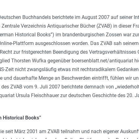
eutschen Buchhandels berichtete im August 2007 auf seiner Inte
 Zentrale Verzeichnis Antiquarischer Bücher (ZVAB) in dieser Fra
German Historical Books”) im brandenburgischen Zossen war z
 Online-Plattform ausgeschlossen worden. Das ZVAB sah seine
echt zur fristgerechten Beendigung des Vertragsverhältnisses 
glied Thorsten Wufka gegenüber boersenblatt.net/antiquariat h
NS-Zeit nicht zwangsläufig etwas mit rechtsradikalem Gedanken
und dauerhafte Menge an Beschwerden eintrifft, fühlen wir uns 
 des ZVAB vom 9. Juli 2007 berichtete demnach von „wiederho
uariat Ursula Fleischhauer zur deutschen Geschichte des 20. Ja
 Historical Books”
die seit März 2001 am ZVAB teilnahm und nach eigener Auskunft