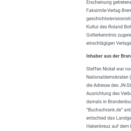
Erscheinung getretene
Faksimile-Verlag Brem
geschichtsrevisionist
Kultur des Roland Boh
Gotterkenntnis zuger
einschlägigen Verlage
Inhaber aus der Bra
Steffen Nickel war n
Nationaldemokraten (
die Adresse des JN-S
Ausrichtung des Ver
damals in Brandenburg
“Buchschrank.de” anbi
entschied das Landger
Hakenkreuz auf dem Bu