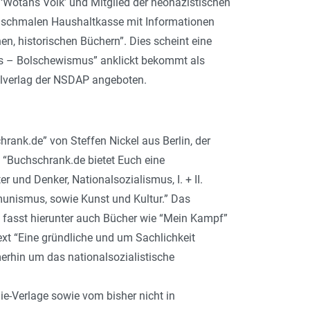
 ‘Wotans Volk’ und Mitglied der neonazistischen
der schmalen Haushaltkasse mit Informationen
n, historischen Büchern”. Dies scheint eine
us – Bolschewismus” anklickt bekommt als
lverlag der NSDAP angeboten.
rank.de” von Steffen Nickel aus Berlin, der
n: “Buchschrank.de bietet Euch eine
und Denker, Nationalsozialismus, I. + II.
munismus, sowie Kunst und Kultur.” Das
, fasst hierunter auch Bücher wie “Mein Kampf”
xt “Eine gründliche und um Sachlichkeit
erhin um das nationalsozialistische
ie-Verlage sowie vom bisher nicht in