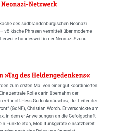
as Neonazi-Netzwerk
ie Sache des südbrandenburgischen Neonazi-
– völkische Phrasen vermittelt über moderne
lerweile bundesweit in der Neonazi-Szene
am »Tag des Heldengedenkens«
den zum ersten Mal von einer gut koordinierten
Eine zentrale Rolle darin übernahm der
ten »Rudolf-Hess-Gedenkmärsche«, der Leiter der
nt“ (GdNF), Christian Worch. Er verschickte am
fax, in dem er Anweisungen an die Gefolgschaft
ein Funktelefon, Mobilfunkgeräte einsatzbereit