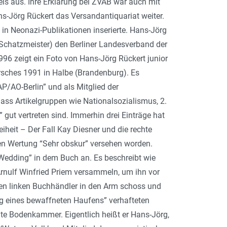
els aus. Ihre Erklärung bei ZVAB war auch mit
s-Jörg Rückert das Versandantiquariat weiter.
 in Neonazi-Publikationen inserierte. Hans-Jörg
r (Schatzmeister) den Berliner Landesverband der
996 zeigt ein Foto von Hans-Jörg Rückert junior
sches 1991 in Halbe (Brandenburg). Es
P/AO-Berlin” und als Mitglied der
ass Artikelgruppen wie Nationalsozialismus, 2.
gut vertreten sind. Immerhin drei Einträge hat
heit – Der Fall Kay Diesner und die rechte
igen Wertung “Sehr obskur” versehen worden.
Wedding” in dem Buch an. Es beschreibt wie
rnulf Winfried Priem versammeln, um ihn vor
nen linken Buchhändler in den Arm schoss und
ng eines bewaffneten Haufens” verhafteten
ite Bodenkammer. Eigentlich heißt er Hans-Jörg,