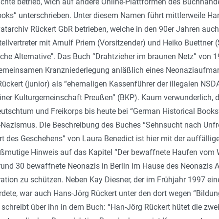
ichte betrieb, wich auf andere Online-Plattformen des Buchhand
oks” unterschrieben. Unter diesem Namen führt mittlerweile Han
ivatarchiv Rückert GbR betrieben, welche in den 90er Jahren auch
Stellvertreter mit Arnulf Priem (Vorsitzender) und Heiko Buettne
che Alternative". Das Buch “Drahtzieher im braunen Netz” von 1
 gemeinsamen Kranzniederlegung anläßlich eines Neonaziaufmar
ckert (junior) als “ehemaligen Kassenführer der illegalen NSDA
iner Kulturgemeinschaft Preußen” (BKP). Kaum verwunderlich, d
utschtum und Freikorps bis heute bei “German Historical Books” 
-Nazismus. Die Beschreibung des Buches “Sehnsucht nach Unfrei
rt des Geschehens” von Laura Benedict ist hier mit der auffäll
mißmutige Hinweis auf das Kapitel “Der bewaffnete Haufen vom 
rund 30 bewaffnete Neonazis in Berlin im Hause des Neonazis A
ration zu schützen. Neben Kay Diesner, der im Frühjahr 1997 ei
rdete, war auch Hans-Jörg Rückert unter den dort wegen “Bildu
 schreibt über ihn in dem Buch: “Han-Jörg Rückert hütet die zwe