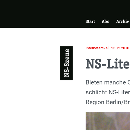
Skip
Zur Startseite
to
Hauptnavigati
main
Start
Abo
Archiv
content
Internetartikel | 25.12.2010
NS-Szene
NS-Lite
Einleitung
Bieten manche O
schlicht NS-Lite
Region Berlin/B