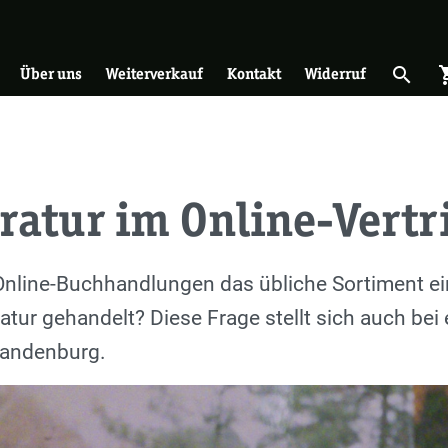
on
search
shopp
Suche 
Über uns
Weiterverkauf
Kontakt
Widerruf
ratur im Online-Vertr
nline-Buchhandlungen das übliche Sortiment eine
ratur gehandelt? Diese Frage stellt sich auch b
randenburg.