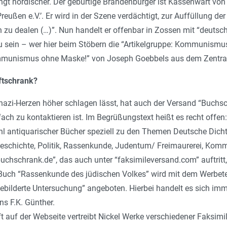
ngt nordischer. Der gebürtige Brandenburger ist Kassenwart von
reußen e.V.’. Er wird in der Szene verdächtigt, zur Auffüllung 
zu dealen (…)”. Nun handelt er offenbar in Zossen mit “deutsche
u sein – wer hier beim Stöbern die “Artikelgruppe: Kommunism
mmunismus ohne Maske!” von Joseph Goebbels aus dem Zentra
ftschrank?
azi-Herzen höher schlagen lässt, hat auch der Versand “Buchsch
tfach zu kontaktieren ist. Im Begrüßungstext heißt es recht offe
antiquarischer Bücher speziell zu den Themen Deutsche Dichter 
Geschichte, Politik, Rassenkunde, Judentum/ Freimaurerei, Kom
uchschrank.de”, das auch unter “faksimileversand.com” auftritt
s Buch “Rassenkunde des jüdischen Volkes” wird mit dem Werbete
ebilderte Untersuchung” angeboten. Hierbei handelt es sich imm
s F.K. Günther.
 auf der Webseite vertreibt Nickel Werke verschiedener Faksimil