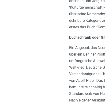
aber das Han-Jörg kli
‘Kulturgemeinschaft P
über seine Kameraden 
dehnbare Kategorie z
erstes das Buch “Ko
Buchschrank oder Gi
Ein Angebot, das Neon
über ein Berliner Pos
umfangreiche Auswahl 
Weltkrieg, Deutsche 
Versandantiquariat “b
von Adolf Hitler. Da
bemühte reichhaltig b
Standardwerk von Han
Nach eigener Auskunft