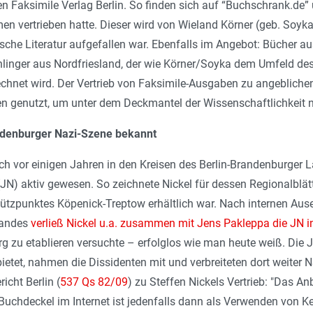
n Faksimile Verlag Berlin. So finden sich auf “Buchschrank.de” u
en vertrieben hatte. Dieser wird von Wieland Körner (geb. Soyka
ische Literatur aufgefallen war. Ebenfalls im Angebot: Bücher 
linger aus Nordfriesland, der wie Körner/Soyka dem Umfeld des
echnet wird. Der Vertrieb von Faksimile-Ausgaben zu angeblich
n genutzt, um unter dem Deckmantel der Wissenschaftlichkeit n
ndenburger Nazi-Szene bekannt
och vor einigen Jahren in den Kreisen des Berlin-Brandenburger
JN) aktiv gewesen. So zeichnete Nickel für dessen Regionalblät
tützpunktes Köpenick-Treptow erhältlich war. Nach internen Aus
bandes
verließ Nickel u.a. zusammen mit Jens Pakleppa die JN
 zu etablieren versuchte – erfolglos wie man heute weiß. Die 
etet, nahmen die Dissidenten mit und verbreiteten dort weiter N
icht Berlin (
537 Qs 82/09
) zu Steffen Nickels Vertrieb: "Das 
chdeckel im Internet ist jedenfalls dann als Verwenden von Ke