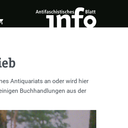
ing_cart
öffnen
Warenkorb öffnen
ieb
s Antiquariats an oder wird hier
ei einigen Buchhandlungen aus der