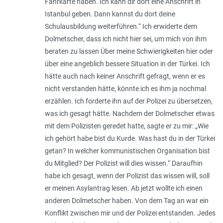
Fahrkarte haben. Ich kann dir dort eine Anschrift in
Istanbul geben. Dann kannst du dort deine
Schulausbildung weiterführen.“ Ich erwiderte dem
Dolmetscher, dass ich nicht hier sei, um mich von ihm
beraten zu lassen Über meine Schwierigkeiten hier oder
über eine angeblich bessere Situation in der Türkei. Ich
hätte auch nach keiner Anschrift gefragt, wenn er es
nicht verstanden hätte, könnte ich es ihm ja nochmal
erzählen. Ich forderte ihn auf der Polizei zu übersetzen,
was ich gesagt hätte. Nachdem der Dolmetscher etwas
mit dem Polizisten geredet hatte, sagte er zu mir: „Wie
ich gehört habe bist du Kurde. Was hast du in der Türkei
getan? In welcher kommunistischen Organisation bist
du Mitglied? Der Polizist will dies wissen.“ Daraufhin
habe ich gesagt, wenn der Polizist das wissen will, soll
er meinen Asylantrag lesen. Ab jetzt wollte ich einen
anderen Dolmetscher haben. Von dem Tag an war ein
Konflikt zwischen mir und der Polizei entstanden. Jedes