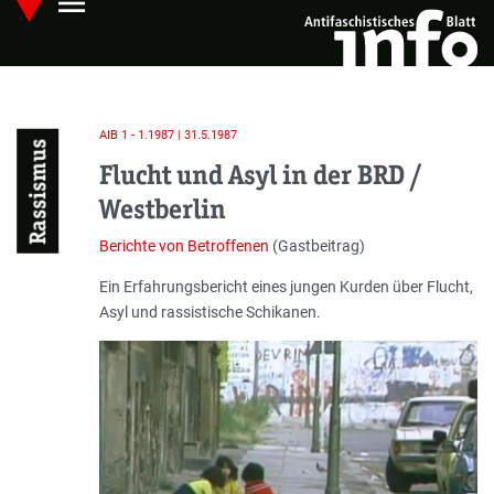
menu
Skip
Hauptmenü öffnen
to
main
content
AIB 1 - 1.1987 | 31.5.1987
Rassismus
Flucht und Asyl in der BRD /
Westberlin
Berichte von Betroffenen
(Gastbeitrag)
Einleitung
Ein Erfahrungsbericht eines jungen Kurden über Flucht,
Asyl und rassistische Schikanen.