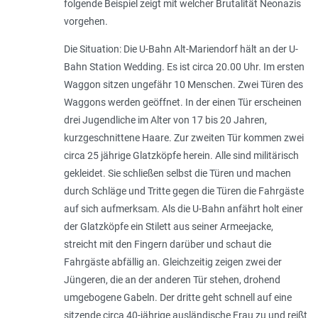
folgende Beispiel zeigt mit welcher Brutalität Neonazis
vorgehen.
Die Situation: Die U-Bahn Alt-Mariendorf hält an der U-
Bahn Station Wedding. Es ist circa 20.00 Uhr. Im ersten
Waggon sitzen ungefähr 10 Menschen. Zwei Türen des
Waggons werden geöffnet. In der einen Tür erscheinen
drei Jugendliche im Alter von 17 bis 20 Jahren,
kurzgeschnittene Haare. Zur zweiten Tür kommen zwei
circa 25 jährige Glatzköpfe herein. Alle sind militärisch
gekleidet. Sie schließen selbst die Türen und machen
durch Schläge und Tritte gegen die Türen die Fahrgäste
auf sich aufmerksam. Als die U-Bahn anfährt holt einer
der Glatzköpfe ein Stilett aus seiner Armeejacke,
streicht mit den Fingern darüber und schaut die
Fahrgäste abfällig an. Gleichzeitig zeigen zwei der
Jüngeren, die an der anderen Tür stehen, drohend
umgebogene Gabeln. Der dritte geht schnell auf eine
sitzende circa 40-jährige ausländische Frau zu und reißt