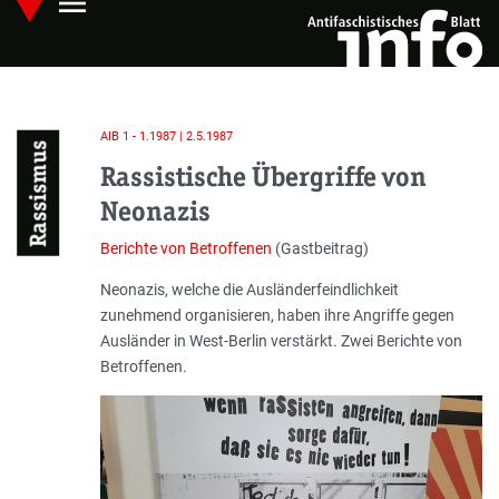
menu
Skip
Hauptmenü öffnen
to
main
content
AIB 1 - 1.1987 | 2.5.1987
Rassismus
Rassistische Übergriffe von
Neonazis
Berichte von Betroffenen
(Gastbeitrag)
Einleitung
Neonazis, welche die Ausländerfeindlichkeit
zunehmend organisieren, haben ihre Angriffe gegen
Ausländer in West-Berlin verstärkt. Zwei Berichte von
Betroffenen.