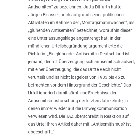
Antisemiten
“ zu bezeichnen. Jutta Ditfurth hatte
Jürgen Elsässer, auch aufgrund seiner politi­schen
Aktivitäten im Rahmen der „Montagsmahnwachen“, als
„
glühenden Antisemiten
“ bezeichnet, woraufhin dieser
eine Unterlassungsklage angestrengt hat. In der
mündlichen Urteilsbegründung argumentierte die
Richterin: „
Ein glühender Antisemit in Deutsch­land ist
jemand, der mit Überzeugung sich antisemitisch äußert,
mit einer Überzeugung, die das Dritte Reich nicht
verurteilt und ist nicht losgelöst von 1933 bis 45 zu
betrachten vor dem Hintergrund der Geschichte
.“ Das
Urteil ignoriert damit sämt­liche Ergebnisse der
Antisemitismusforschung der letzten Jahrzehnte, in
denen immer wieder auf die Umwegkommunikation
verwiesen wird. Die TAZ überschreibt in Reaktion auf
das Urteil ihren Artikel daher mit: „
Antisemitismus? Ist
abgeschafft
.“