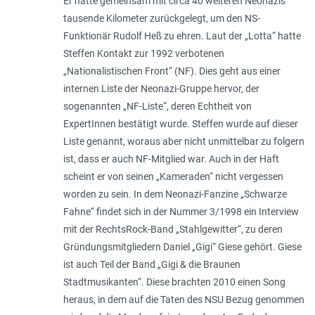
Er hatte gemeinsam mit circa 40 weiteren Neonazis
tausende Kilometer zurückgelegt, um den NS-
Funktionär Rudolf Heß zu ehren. Laut der „Lotta“ hatte
Steffen Kontakt zur 1992 verbotenen
„Nationalistischen Front“ (NF). Dies geht aus einer
internen Liste der Neonazi-Gruppe hervor, der
sogenannten „NF-Liste“, deren Echtheit von
ExpertInnen bestätigt wurde. Steffen wurde auf dieser
Liste genannt, woraus aber nicht unmittelbar zu folgern
ist, dass er auch NF-Mitglied war. Auch in der Haft
scheint er von seinen „Kameraden“ nicht vergessen
worden zu sein. In dem Neonazi-Fanzine „Schwarze
Fahne“ findet sich in der Nummer 3/1998 ein Interview
mit der RechtsRock-Band „Stahlgewitter“, zu deren
Gründungsmitgliedern Daniel „Gigi“ Giese gehört. Giese
ist auch Teil der Band „Gigi & die Braunen
Stadtmusikanten“. Diese brachten 2010 einen Song
heraus, in dem auf die Taten des NSU Bezug genommen