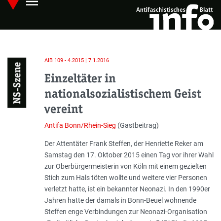
menu
Skip
Hauptmenü öffnen
to
main
content
AIB 109 - 4.2015 | 7.1.2016
NS-Szene
Einzeltäter in
nationalsozialistischem Geist
vereint
Antifa Bonn/Rhein-Sieg
(Gastbeitrag)
Einleitung
Der Attentäter Frank Steffen, der Henriette Reker am
Samstag den 17. Oktober 2015 einen Tag vor ihrer Wahl
zur Oberbürgermeisterin von Köln mit einem gezielten
Stich zum Hals töten wollte und weitere vier Personen
verletzt hatte, ist ein bekannter Neonazi. In den 1990er
Jahren hatte der damals in Bonn-Beuel wohnende
Steffen enge Verbindungen zur Neonazi-Organisation