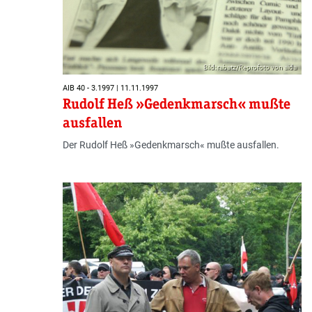
Bild: rabatz/Reprofoto von aida
AIB 40 - 3.1997 | 11.11.1997
Rudolf Heß »Gedenkmarsch« mußte
ausfallen
Der Rudolf Heß »Gedenkmarsch« mußte ausfallen.