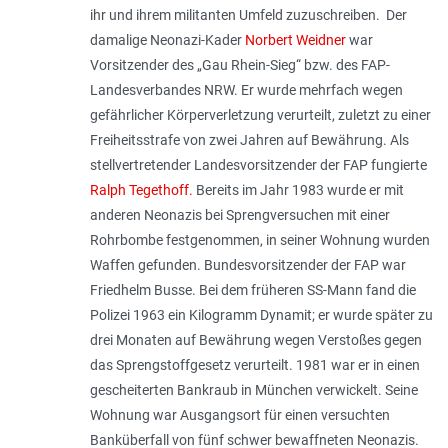
ihr und ihrem militanten Umfeld zuzuschreiben. Der
damalige Neonazi-Kader
Norbert Weidner
war
Vorsitzender des „Gau Rhein-Sieg“ bzw. des FAP-
Landesverbandes NRW. Er wurde mehrfach wegen
gefährlicher Körperverletzung verurteilt, zuletzt zu einer
Freiheitsstrafe von zwei Jahren auf Bewährung. Als
stellvertretender Landesvorsitzender der FAP fungierte
Ralph Tegethoff.
Bereits im Jahr 1983 wurde er mit
anderen Neonazis bei Sprengversuchen mit einer
Rohrbombe festgenommen, in seiner Wohnung wurden
Waffen gefunden. Bundesvorsitzender der FAP war
Friedhelm Busse. Bei dem früheren SS-Mann fand die
Polizei 1963 ein Kilogramm Dynamit; er wurde später zu
drei Monaten auf Bewährung wegen Verstoßes gegen
das Sprengstoffgesetz verurteilt. 1981 war er in einen
gescheiterten Bankraub in München verwickelt. Seine
Wohnung war Ausgangsort für einen versuchten
Banküberfall von fünf schwer bewaffneten Neonazis.