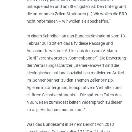
unbequemsten und am Steinigsten ist: Den Untergrund,
die autonomen Zellen-Strukturen (…) Wir wollen die BRD
nicht reformieren – wir wollen sie abschaffen
.“
In einem Schreiben an das Bundeskriminalamt vom 13.
Februar 2013 zitiert das BfV diese Passage und
Ausschnitte weiterer Artikel aus dem vom V-Mann
„Tarif“ verantworteten „Sonnenbanner“. Die Bewertung
der Verfassungsschützer: „
Bemer­kenswert sind die
ideologischen nationalsozialistisch motivierten Artikel
im ‚Sonnenbanner’ zu den Themen Zellenprinzip,
Agieren im Untergrund, konspirativem Verhalten und
elitärem Selbstverständnis ... Die späteren Taten des
NSU weisen zumindest keinen Widerspruch zu diesen
zu o. g. Verhaltensmustern auf.
“
Was das Bundesamt in seinem Bericht von 2013
verschwieg – Dolsperg alias VM „Tarif“ hat die