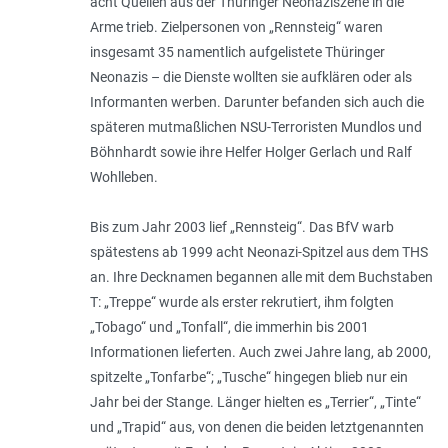
acht Quellen aus der Thüringer Neonaziszene in die
Arme trieb. Zielpersonen von „Rennsteig“ waren
insgesamt 35 namentlich aufgelistete Thüringer
Neonazis – die Dienste wollten sie aufklären oder als
Informanten werben. Darunter befanden sich auch die
späteren mutmaßlichen NSU-Terroristen Mundlos und
Böhnhardt sowie ihre Helfer Holger Gerlach und Ralf
Wohlleben.
Bis zum Jahr 2003 lief „Rennsteig“. Das BfV warb
spätestens ab 1999 acht Neonazi-­Spitzel aus dem THS
an. Ihre Decknamen begannen alle mit dem Buchstaben
T: „Treppe“ wurde als erster rekrutiert, ihm folgten
„Tobago“ und „Tonfall“, die immerhin bis 2001
Informationen lieferten. Auch zwei Jahre lang, ab 2000,
spitzelte „Tonfarbe“; „Tusche“ hingegen blieb nur ein
Jahr bei der Stange. Länger hielten es „Terrier“, „Tinte“
und „Trapid“ aus, von denen die beiden letztgenannten