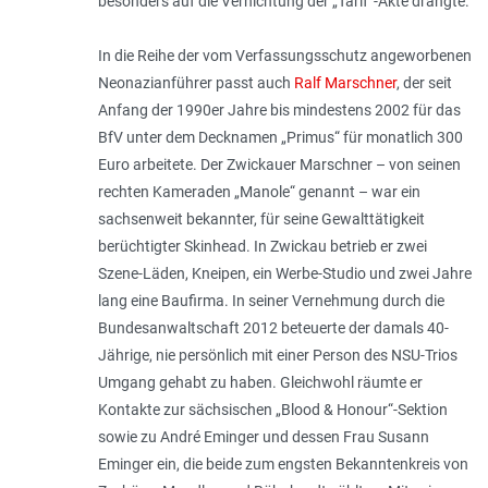
besonders auf die Vernichtung der „Tarif“-Akte drängte.
In die Reihe der vom Verfassungsschutz angeworbenen
Neonazianführer passt auch
Ralf Marschner
, der seit
Anfang der 1990er Jahre bis mindestens 2002 für das
BfV unter dem Decknamen „Primus“ für monatlich 300
Euro arbeitete. Der Zwickauer Marschner – von seinen
rechten Kameraden „Manole“ genannt – war ein
sachsenweit bekannter, für seine Gewalttätigkeit
berüchtigter Skinhead. In Zwickau betrieb er zwei
Szene-Läden, Kneipen, ein Werbe-­Studio und zwei Jahre
lang eine Baufirma. In seiner Vernehmung durch die
Bundesanwaltschaft 2012 beteuerte der damals 40-
Jährige, nie persönlich mit einer Person des NSU-Trios
Umgang gehabt zu haben. Gleichwohl räumte er
Kontakte zur sächsischen „Blood & Honour“-Sektion
sowie zu André Eminger und dessen Frau Susann
Eminger ein, die beide zum engsten Bekanntenkreis von