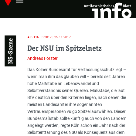
menu
Skip
Hauptmenü öffnen
to
main
content
AIB 116 - 3.2017 | 25.11.2017
NS-Szene
Der NSU im Spitzelnetz
Andreas Förster
Einleitung
Das Kölner Bundesamt für Verfassungsschutz legt –
wenn man ihm das glauben will – bereits seit Jahren
hohe Maßstäbe an Lebenswandel und
Selbstverständnis seiner Quellen. Maßstäbe, die laut
BfV deutlich über den Kriterien liegen, nach denen die
meisten Landesämter ihre sogenannten
Vertrauenspersonen vulgo Spitzel auswählen. Dieser
Bundesmaßstab sollte künftig auch von den Ländern
angelegt werden, regte Köln schon ein Jahr nach der
Selbstenttarnung des NSU als Konsequenz aus dem