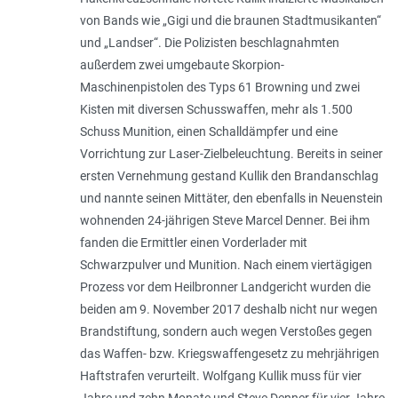
von Bands wie „Gigi und die braunen Stadtmusikanten“
und „Landser“. Die Polizisten beschlagnahmten
außerdem zwei umgebaute Skorpion-
Maschinenpistolen des Typs 61 Browning und zwei
Kisten mit diversen Schusswaffen, mehr als 1.500
Schuss Munition, einen Schalldämpfer und eine
Vorrichtung zur Laser-Zielbeleuchtung. Bereits in seiner
ersten Vernehmung gestand Kullik den Brandanschlag
und nannte seinen Mittäter, den ebenfalls in Neuenstein
wohnenden 24-jährigen Steve Marcel Denner. Bei ihm
fanden die Ermittler einen Vorderlader mit
Schwarzpulver und Munition. Nach einem viertägigen
Prozess vor dem Heilbronner Landgericht wurden die
beiden am 9. November 2017 deshalb nicht nur wegen
Brandstiftung, sondern auch wegen Verstoßes gegen
das Waffen- bzw. Kriegswaffengesetz zu mehr­jährigen
Haftstrafen verurteilt. Wolfgang Kullik muss für vier
Jahre und zehn Monate und Steve Denner für vier Jahre