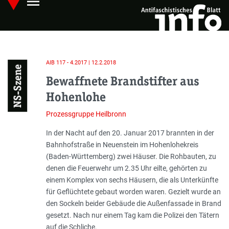
menu
Skip
Hauptmenü öffnen
to
main
content
AIB 117 - 4.2017 | 12.2.2018
NS-Szene
Bewaffnete Brandstifter aus
Hohenlohe
Prozessgruppe Heilbronn
Einleitung
In der Nacht auf den 20. Januar 2017 brannten in der
Bahnhofstraße in Neuenstein im Hohenlohekreis
(Baden-Württemberg) zwei Häuser. Die Rohbauten, zu
denen die Feuerwehr um 2.35 Uhr eilte, gehörten zu
einem Komplex von sechs Häusern, die als Unterkünfte
für Geflüchtete gebaut worden waren. Gezielt wurde an
den Sockeln beider Gebäude die Außenfassade in Brand
gesetzt. Nach nur einem Tag kam die Polizei den Tätern
auf die Schliche.