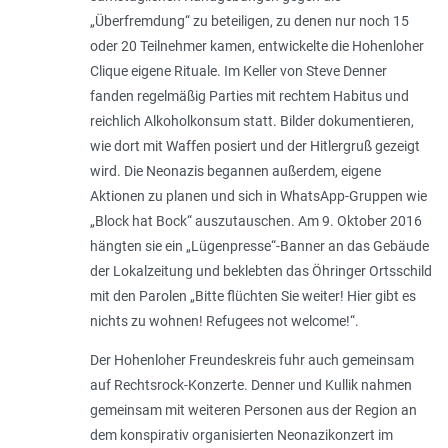
„
Überfremdung
“ zu beteiligen, zu denen nur noch 15
oder 20 Teilnehmer kamen, entwickelte die Hohenloher
Clique eigene Rituale. Im Keller von Steve Denner
fanden regelmäßig Parties mit rechtem Habitus und
reichlich Alkoholkonsum statt. Bilder dokumen­tieren,
wie dort mit Waffen posiert und der Hitlergruß gezeigt
wird. Die Neonazis begannen außerdem, eigene
Aktionen zu planen und sich in WhatsApp-Gruppen wie
„Block hat Bock“ auszutauschen. Am 9. Oktober 2016
hängten sie ein „Lügenpresse“­-Banner an das Gebäude
der Lokalzeitung und beklebten das Öhringer Ortsschild
mit den Parolen „
Bitte flüchten Sie weiter! Hier gibt es
nichts zu wohnen! Refugees not welcome!
“.
Der Hohenloher Freundeskreis fuhr auch gemeinsam
auf Rechtsrock-Konzerte. Denner und Kullik nahmen
gemeinsam mit weiteren Personen aus der Region an
dem konspirativ organisierten Neonazikonzert im