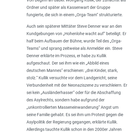
Ordner und später als Kassenwart der Gruppe
fungierte, die sich in einem „Orga-Team“ strukturierte.
Auch sein späterer Mittäter Steve Denner war an den
Kundgebungen von „Hohenlohe wacht auf“ beteiligt. Er
half beim Aufbauen der Bühne, wurde Teil des „Orga­
Teams“ und sprang zeitweise als Anmelder ein. Steve
Denner erklärte im Prozess, er habe zu Kullik
aufgeschaut. Der sei ihm wie ein „
Abbild eines
deutschen Mannes
“ erschienen: „
drei Kinder, stark,
stolz
.“ Kullik versuchte vor dem Landgericht, seine
Verbundenheit mit der Neonaziszene zu verschleiern. Er
sei kein „
Ausländerhasser
“ oder für die Abschaffung
des Asylrechts, sondern habe aufgrund der
„
unkontrollierten Masseneinwanderung
“ Angst um
seine Familie gehabt. Es sei ihm um Protest gegen die
Asylpolitik der Regierung gegangen, erklärte Kullik.
Allerdings tauchte Kullik schon in den 2000er Jahren