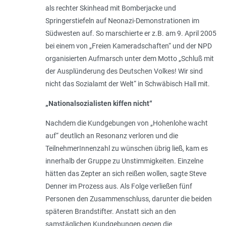
als rechter Skinhead mit Bomberjacke und
Springerstiefeln auf Neonazi-Demonstrationen im
Südwesten auf. So marschierte er z.B. am 9. April 2005
bei einem von „Freien Kameradschaften“ und der NPD
organisierten Aufmarsch unter dem Motto „
Schluß mit
der Ausplünderung des Deutschen Volkes! Wir sind
nicht das Sozialamt der Welt
“ in Schwäbisch Hall mit.
„
Nationalsozialisten kiffen nicht
“
Nachdem die Kundgebungen von „Hohenlohe wacht
auf“ deutlich an Resonanz verloren und die
TeilnehmerInnenzahl zu wünschen übrig ließ, kam es
innerhalb der Gruppe zu Unstimmigkeiten. Einzelne
hätten das Zepter an sich reißen wollen, sagte Steve
Denner im Prozess aus. Als Folge verließen fünf
Personen den Zusammenschluss, darunter die beiden
späteren Brandstifter. Anstatt sich an den
samstäglichen Kundgebungen gegen die