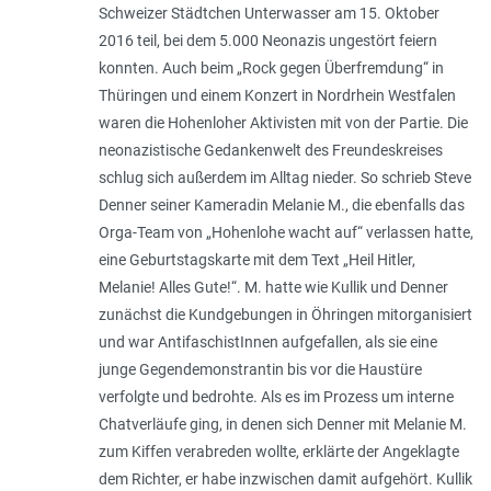
Schweizer Städtchen Unterwasser am 15. Oktober
2016 teil, bei dem 5.000 Neonazis ungestört feiern
konnten. Auch beim „Rock gegen Überfremdung“ in
Thüringen und einem Konzert in Nordrhein­ Westfalen
waren die Hohenloher Aktivisten mit von der Partie. Die
neonazistische Gedankenwelt des Freundeskreises
schlug sich außerdem im Alltag nieder. So schrieb Steve
Denner seiner Kameradin Melanie M., die ebenfalls das
Orga-Team von „Hohenlohe wacht auf“ verlassen hatte,
eine Geburtstagskarte mit dem Text „
Heil Hitler,
Melanie! Alles Gute!
“. M. hatte wie Kullik und Denner
zunächst die Kundgebungen in Öhringen mitorganisiert
und war AntifaschistInnen aufgefallen, als sie eine
junge Gegendemonstrantin bis vor die Haustüre
verfolgte und bedrohte. Als es im Prozess um interne
Chatverläufe ging, in denen sich Denner mit Melanie M.
zum Kiffen verabreden wollte, erklärte der Angeklagte
dem Richter, er habe inzwischen damit aufgehört. Kullik