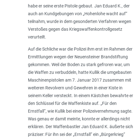
habe er seine erste Pistole gebaut. Jan Eduard K., der
auch an Kundgebungen von „Hohenlohe wacht auf“
teilnahm, wurde in dem gesonderten Verfahren wegen
Verstoßes gegen das Kriegswaffenkontrollgesetz
verurteilt.
Auf die Schliche war die Polizei ihm erst im Rahmen der
Ermittlungen wegen der Neuensteiner Brandstiftung
gekommen. Weil der Boden zu stark gefroren war, um
die Waffen zu verbuddeln, hatte Kullik die umgebauten
Maschinenpistolen am 7. Januar 2017 zusammen mit
weiteren Revolvern und Gewehren in einer Kiste in
seinem Keller versteckt. In einem Kästchen bewahrte er
den Schlüssel für die Waffenkiste auf. „
Für den
Ernstfall
“, wie Kullik bei einer Polizeivernehmung sagte.
Was genau er damit meinte, konnte er allerdings nicht
erklären. Der Waffenbastler Jan Eduard K. äußerte sich
präziser: Für ihn sei der „
Ernstfall
“ ein „
Bür­gerkrieg
“