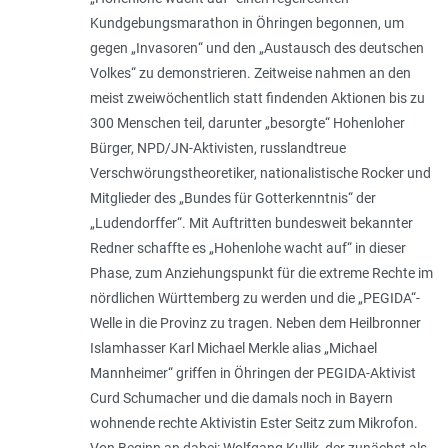
Kundgebungsmarathon in Öhringen begonnen, um
gegen „
Invasoren
“ und den „
Austausch des deutschen
Volkes
“ zu demonstrieren. Zeitweise nahmen an den
meist zweiwöchentlich statt findenden Aktionen bis zu
300 Menschen teil, darunter „besorgte“ Hohenloher
Bürger, NPD/JN-Aktivisten, russlandtreue
Verschwörungstheoretiker, nationalistische Rocker und
Mitglieder des „Bundes für Gotterkenntnis“ der
„Ludendorffer“. Mit Auftritten bundesweit bekannter
Redner schaffte es „Hohenlohe wacht auf“ in dieser
Phase, zum Anziehungspunkt für die extreme Rechte im
nördlichen Württemberg zu werden und die „PEGIDA“-
Welle in die Provinz zu tragen. Neben dem Heilbronner
Isl­amhasser Karl Michael Merkle alias „Mic­hael
Mannheimer“ griffen in Öhringen der PEGIDA-Aktivist
Curd Schumacher und die damals noch in Bayern
wohnende rechte Aktivistin Ester Seitz zum Mikrofon.
Von Beginn an dabei: Wolfgang Kullik, der zunächst als