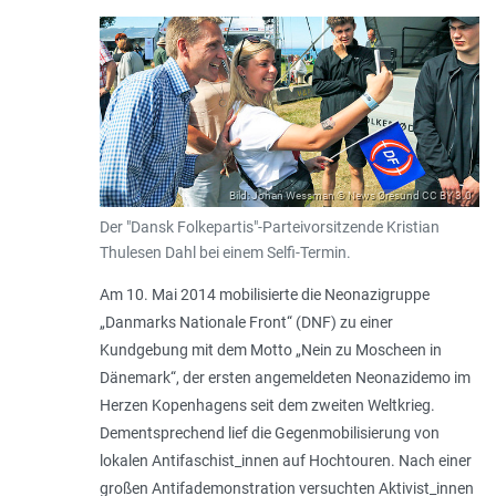
Bild: Johan Wessman © News Øresund CC BY 3.0
Der "Dansk Folkepartis"-Parteivorsitzende Kristian
Thulesen Dahl bei einem Selfi-Termin.
Am 10. Mai 2014 mobilisierte die Neonazigruppe
„Danmarks Nationale Front“ (DNF) zu einer
Kundgebung mit dem Motto „
Nein zu Moscheen in
Dänemark
“, der ersten angemeldeten Neonazidemo im
Herzen Kopenhagens seit dem zweiten Weltkrieg.
Dementsprechend lief die Gegenmobilisierung von
lokalen Antifaschist_innen auf Hochtouren. Nach einer
großen Antifademonstration versuchten Aktivist_innen