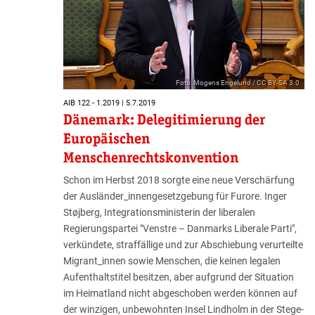
Foto: Mogens Engelund / CC BY-SA 3.0
AIB 122 - 1.2019 | 5.7.2019
Dänemark: Delegitimierung der
Europäischen
Menschenrechtskonvention
Schon im Herbst 2018 sorgte eine neue Verschärfung
der Ausländer_innengesetzgebung für Furore. Inger
Støj­berg, Integrationsministerin der liberalen
Regierungspartei "Venstre – Danmarks Liberale Parti",
verkündete, straffällige und zur Abschiebung verurteilte
Migrant_innen sowie Menschen, die keinen legalen
Aufenthaltstitel besitzen, aber aufgrund der Situation
im Heimatland nicht abgeschoben werden können auf
der winzigen, unbewohnten Insel Lindholm in der Stege-