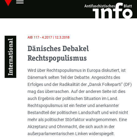
menu
Skip
Hauptmenü öffnen
to
main
content
AIB 117 - 4.2017 | 12.3.2018
International
Dänisches Debakel
Rechtspopulismus
Einleitung
Wird über Rechtspopulismus in Europa diskutiert, ist
Dänemark selten Teil der Debatte. Angesichts des
Erfolges und der Radikalität der „Dansk Folkeparti“ (DF)
mag das überraschen. Auf der anderen Seite ist dies
auch Ergebnis der politischen Situation im Land.
Rechtspopulismus ist ein fester und anerkannter
Bestandteil der politischen Landschaft und wird nicht
mehr als politischer Störfaktor wahrgenommen. Eine
Akzeptanz und Ohnmacht, die sich auch in der
außerparlamentarischen Linken widerspiegelt.