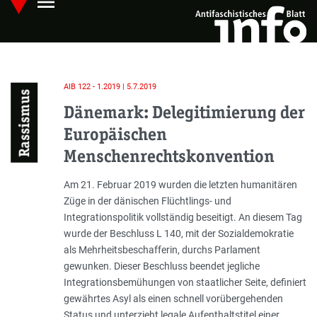
menu
Skip
Hauptmenü öffnen
to
main
content
AIB 122 - 1.2019 | 5.7.2019
Rassismus
Dänemark: Delegitimierung der
Europäischen
Menschenrechtskonvention
Einleitung
Am 21. Februar 2019 wurden die letzten humanitären
Züge in der dänischen Flüchtlings- und
Integrationspolitik vollständig beseitigt. An diesem Tag
wurde der Beschluss L 140, mit der Sozialdemokratie
als Mehrheitsbeschafferin, durchs Parlament
gewunken. Dieser Beschluss beendet jegliche
Integrationsbemühungen von staatlicher Seite, definiert
gewährtes Asyl als einen schnell vorübergehenden
Status und unterzieht legale Aufenthaltstitel einer