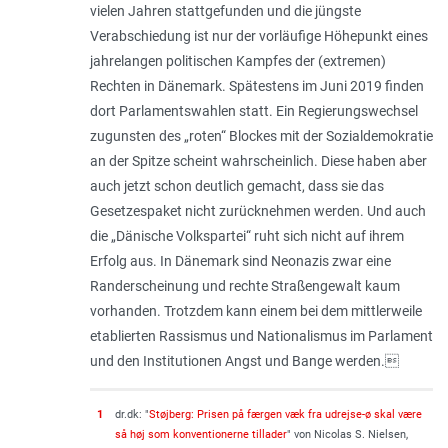
vielen Jahren stattgefunden und die jüngste
Verabschiedung ist nur der vorläufige Höhepunkt eines
jahrelangen politischen Kampfes der (extremen)
Rechten in Dänemark. Spätestens im Juni 2019 finden
dort Parlamentswahlen statt. Ein Regierungswechsel
zugunsten des „roten“ Blockes mit der Sozialdemokratie
an der Spitze scheint wahrscheinlich. Diese haben aber
auch jetzt schon deutlich gemacht, dass sie das
Gesetzespaket nicht zurücknehmen werden. Und auch
die „Dänische Volkspartei“ ruht sich nicht auf ihrem
Erfolg aus. In Dänemark sind Neonazis zwar eine
Randerscheinung und rechte Straßengewalt kaum
vorhanden. Trotzdem kann einem bei dem mittlerweile
etablierten Rassismus und Nationalismus im Parlament
und den Institutionen Angst und Bange werden.
1
dr.dk: "
Støjberg: Prisen på færgen væk fra udrejse-ø skal være
så høj som konventionerne tillader
" von Nicolas S. Nielsen,