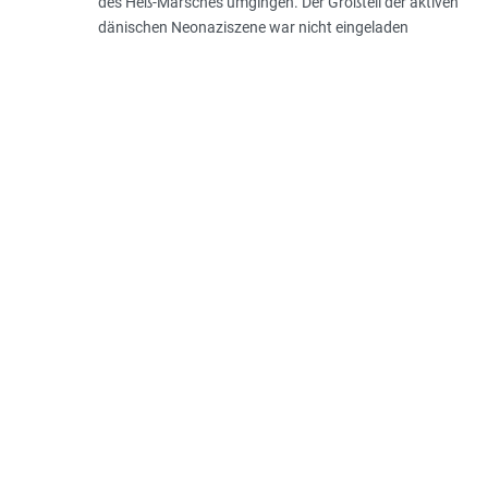
des Heß-Marsches umgingen. Der Großteil der aktiven
dänischen Neonaziszene war nicht eingeladen