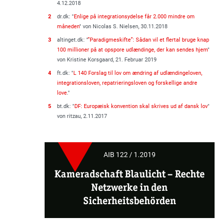
4.12.2018
2
dr.dk: "
Enlige på integrationsydelse får 2.000 mindre om
måneden
" von Nicolas S. Nielsen, 30.11.2018
3
altinget.dk: "
”Paradigmeskifte”: Sådan vil et flertal bruge knap
100 millioner på at opspore udlændinge, der kan sendes hjem
"
von Kristine Korsgaard, 21. Februar 2019
4
ft.dk: "
L 140 Forslag til lov om ændring af udlændingeloven,
integrationsloven, repatrieringsloven og forskellige andre
love
."
5
bt.dk: "
DF: Europæisk konvention skal skrives ud af dansk lov
"
von ritzau, 2.11.2017
AIB 122 / 1.2019
Kameradschaft Blaulicht
–
Rechte
Netzwerke in den
Sicherheitsbehörden