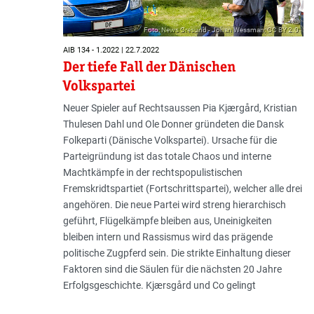
Foto: News Øresund - Johan Wessman; CC BY 2.0
AIB 134 - 1.2022 | 22.7.2022
Der tiefe Fall der Dänischen
Volkspartei
Neuer Spieler auf Rechtsaussen Pia Kjærgård, Kristian
Thulesen Dahl und Ole Donner gründeten die Dansk
Folkeparti (Dänische Volkspartei). Ursache für die
Parteigründung ist das totale Chaos und interne
Machtkämpfe in der rechtspopulistischen
Fremskridtspartiet (Fortschrittspartei), welcher alle drei
angehören. Die neue Partei wird streng hierarchisch
geführt, Flügelkämpfe bleiben aus, Uneinigkeiten
bleiben intern und Rassismus wird das prägende
politische Zugpferd sein. Die strikte Einhaltung dieser
Faktoren sind die Säulen für die nächsten 20 Jahre
Erfolgsgeschichte. Kjærsgård und Co gelingt