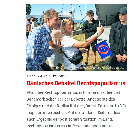
Bild: Johan Wessman © News Øresund CC BY 3.0
AIB 117 - 4.2017 | 12.3.2018
Dänisches Debakel Rechtspopulismus
Wird über Rechtspopulismus in Europa diskutiert, ist
Dänemark selten Teil der Debatte. Angesichts des
Erfolges und der Radikalität der „Dansk Folkeparti“ (DF)
mag das überraschen. Auf der anderen Seite ist dies
auch Ergebnis der politischen Situation im Land.
Rechtspopulismus ist ein fester und anerkannter