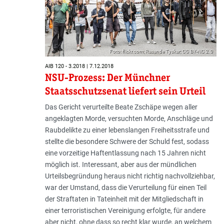
Foto: flickr.com; Rasande Tyskar; CC BY-NC 2.0
AIB 120 - 3.2018 | 7.12.2018
NSU-Prozess: Der Münchner
Staatsschutzsenat liefert sein Urteil
Das Gericht verurteilte Beate Zschäpe wegen aller
angeklagten Morde, versuchten Morde, Anschläge und
Raubdelikte zu einer lebenslangen Freiheitsstrafe und
stellte die besondere Schwere der Schuld fest, sodass
eine vorzeitige Haftentlassung nach 15 Jahren nicht
möglich ist. Interessant, aber aus der mündlichen
Urteilsbegründung heraus nicht richtig nachvollziehbar,
war der Umstand, dass die Verurteilung für einen Teil
der Straftaten in Tateinheit mit der Mitgliedschaft in
einer terroristischen Vereinigung erfolgte, für andere
aber nicht, ohne dass so recht klar wurde, an welchem