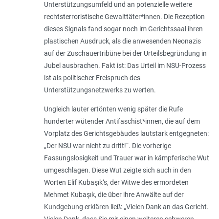
Unterstützungsumfeld und an potenzielle weitere
rechtsterroristische Gewalttäter*innen. Die Rezeption
dieses Signals fand sogar noch im Gerichtssaal ihren
plastischen Ausdruck, als die anwesenden Neonazis
auf der Zuschauertribüne bei der Urteilsbegründung in
Jubel ausbrachen. Fakt ist: Das Urteil im NSU-Prozess
ist als politischer Freispruch des
Unterstützungsnetzwerks zu werten.
Ungleich lauter ertönten wenig später die Rufe
hunderter wütender Antifaschist*innen, die auf dem
Vorplatz des Gerichtsgebäudes lautstark entgegneten:
„
Der NSU war nicht zu dritt!
“. Die vorherige
Fassungslosigkeit und Trauer war in kämpferische Wut
umgeschlagen. Diese Wut zeigte sich auch in den
Worten Elif Kubaşık‘s, der Witwe des ermordeten
Mehmet Kubaşık, die über ihre Anwälte auf der
Kundgebung erklären ließ: „
Vielen Dank an das Gericht.
Vielen Dank, dass Sie mir einen weiteren schweren