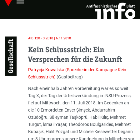
menu
Skip
Hauptmenü öffnen
to
main
content
AIB 120 - 3.2018 | 6.11.2018
Gesellschaft
Kein Schlussstrich: Ein
Versprechen für die Zukunft
Patrycja Kowalska (Sprecherin der Kampagne Kein
Schlussstrich)
(Gastbeitrag)
Einleitung
Nach eineinhalb Jahren Vorbereitung war es so weit:
Tag X, der Tag der Urteilsverkündung im NSU-Prozess,
fiel auf Mittwoch, den 11. Juli 2018. Im Gedenken an
die 10 Ermordeten Enver Şimşek, Abdurrahim
Özüdoğru, Süleyman Taşköprü, Habil Kılıç, Mehmet
Turgut, İsmail Yaşar, Theodoros Boulgarides, Mehmet
Kubaşık, Halit Yozgat und Michèle Kiese­wetter begann
um 8 Uhr morgens unsere Kundgebung in München vor