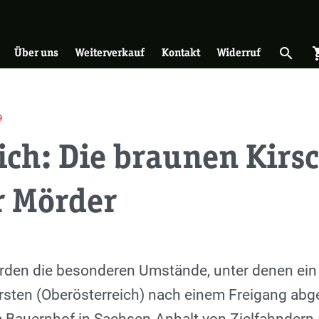
on
search
shopp
Suche 
Über uns
Weiterverkauf
Kontakt
Widerruf
9
ich: Die braunen Kirs
r Mörder
urden die besonderen Umstände, unter denen ein 
arsten (Oberösterreich) nach einem Freigang ab