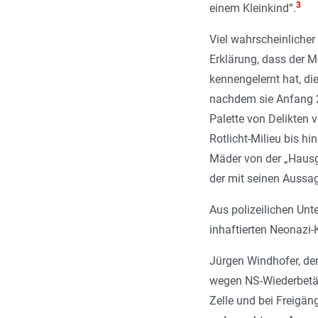
3
einem Kleinkind
“.
Viel wahrscheinlicher
Erklärung, dass der M
kennengelernt hat, di
nachdem sie Anfang 20
Palette von Delikten 
Rotlicht-­Milieu bis 
Mäder von der „Hausge
der mit seinen Aussag
Aus polizeilichen Unt
inhaftierten Neonazi
Jürgen Windhofer, der
wegen NS-Wiederbetät
Zelle und bei Freigän