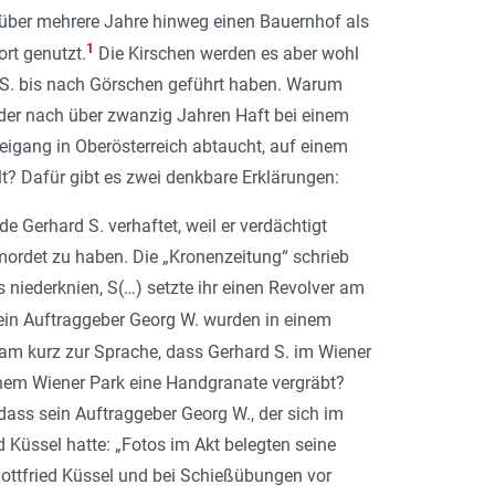
 über mehrere Jahre hinweg einen Bauernhof als
1
rt genutzt.
Die Kirschen werden es aber wohl
d S. bis nach Görschen geführt haben. Warum
, der nach über zwanzig Jahren Haft bei einem
eigang in Oberösterreich abtaucht, auf einem
? Dafür gibt es zwei denkbare Erklärungen:
 Gerhard S. verhaftet, weil er verdächtigt
ermordet zu haben. Die „Kronenzeitung“ schrieb
 niederknien, S(…) setzte ihr einen Revolver am
ein Auftraggeber Georg W. wurden in einem
kam kurz zur Sprache, dass Gerhard S. im Wiener
einem Wiener Park eine Handgranate vergräbt?
ss sein Auftraggeber Georg W., der sich im
 Küssel hatte: „
Fotos im Akt belegten seine
ottfried Küssel und bei Schießübungen vor