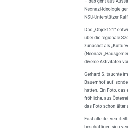
– das geht aus Aussag
Neonazi-Ideologie gen
NSU-Unterstützer Ralf
Das „Objekt 21“ entwi
über die regionale Sz
zunächst als „Kultur
(Neonazi-­„Hausgemein
diverse Akti­vitäten 
Gerhard S. tauchte i
Bauernhof auf, sonder
hatten. Ein Foto, das 
fröhliche, aus Öster
das Foto schon älter 
Fast alle der verurtei
beschäftigen sich verm