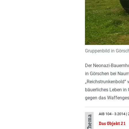
Gruppenbild in Görsche
Der Neonazi-Bauernhof
in Görschen bei Naum
„Reichstrunkenbold“ w
bäuerliches Leben in 
gegen das Waffengese
AIB 104 - 3.2014 |
Das Objekt 21