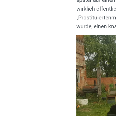
später auf einem
wirklich öffentl
„
Prostituierten
wurde, einen kna