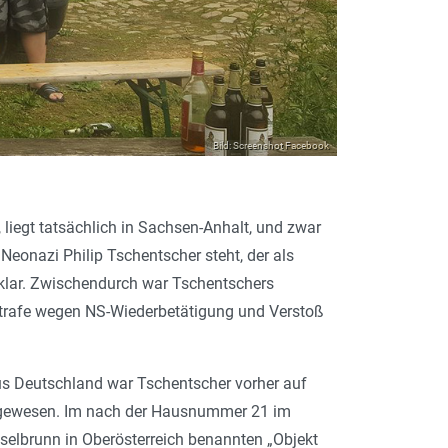
Bild: Screenshot Facebook
liegt tatsächlich in Sachsen-Anhalt, und zwar
onazi Philip Tschentscher steht, der als
klar. Zwischendurch war Tschen­t­schers
tstrafe wegen NS-Wiederbetätigung und Verstoß
us Deutschland war Tschentscher vorher auf
v gewesen. Im nach der Hausnummer 21 im
selbrunn in Oberösterreich benannten „Objekt