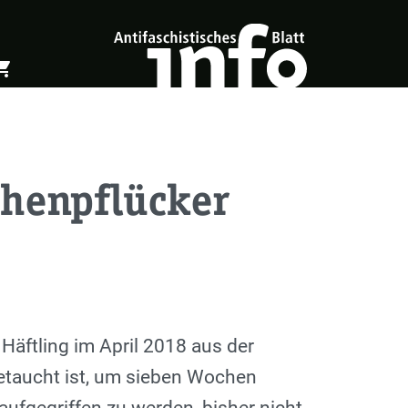
ing_cart
öffnen
Warenkorb öffnen
chenpflücker
Häftling im April 2018 aus der
getaucht ist, um sieben Wochen