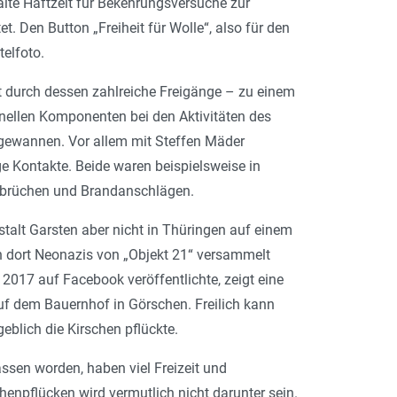
alte Haftzeit für Bekehrungsversuche zur
. Den Button „Freiheit für Wolle“, also für den
elfoto.
rt durch dessen zahlreiche Freigänge – zu einem
inellen Komponenten bei den Aktivitäten des
gewannen. Vor allem mit Steffen Mäder
ge Kontakte. Beide waren beispielsweise in
Einbrüchen und Brandanschlägen.
talt Garsten aber nicht in Thüringen auf einem
ch dort Neonazis von „Objekt 21“ versammelt
 2017 auf Face­book veröffentlichte, zeigt eine
uf dem Bauernhof in Görschen. Freilich kann
eblich die Kirschen pflückte.
lassen worden, haben viel Freizeit und
chenpflücken wird vermutlich nicht darunter sein.