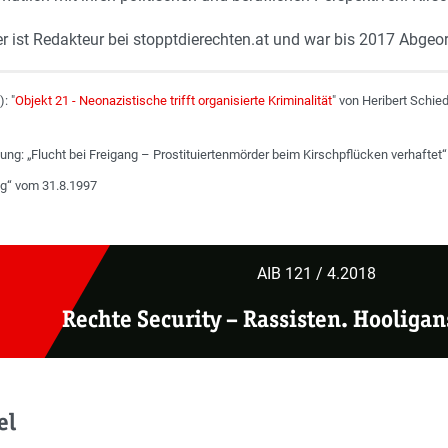
ger ist Redakteur bei stopptdierechten.at und war bis 2017 Abge
: "
Objekt 21 - Neonazistische trifft organisierte Kriminalität
" von Heribert Schied
tung: „Flucht bei Freigang – Prostituiertenmörder beim Kirschpflücken verhaftet“
ng“ vom 31.8.1997
AIB 121 / 4.2018
Rechte Security
– Rassisten. Hooligan
el