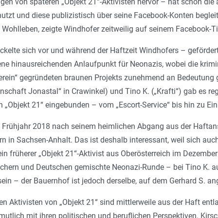
en von späteren „Objekt 21“-Aktivisten hervor – hat schon die 
utzt und diese publizistisch über seine Facebook-Konten begleitet
 Wohlleben, zeigte Windhofer zeitweilig auf seinem Facebook-Tit
ckelte sich vor und während der Haftzeit Windhofers – geför­de
ene hinausreichenden Anlaufpunkt für Neonazis, wobei die krim
verein“ gegründeten braunen Projekts zunehmend an Bedeutung 
schaft Jonastal“ in Crawinkel) und Tino K. („Krafti“) gab es re
von „Objekt 21“ eingebunden – vom „Escort-Service“ bis hin zu 
m Frühjahr 2018 nach seinem heimlichen Abgang aus der Haftans
n in Sachsen-Anhalt. Das ist deshalb interessant, weil sich au
ein früherer „Objekt 21“-Aktivist aus Oberösterreich im Dezember
reichern und Deutschen gemischte Neonazi-Runde – bei Tino K. a
sein – der Bauernhof ist jedoch derselbe, auf dem Gerhard S. ang
lten Aktivisten von „Objekt 21“ sind mittlerweile aus der Haft ent
utlich mit ihren poli­tischen und beruflichen Perspektiven. Kirs