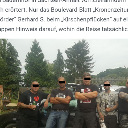
 Bauernhof in Sachsen-Anhalt von Zielfahndern a
ich erörtert. Nur das Boulevard-Blatt „Kronenzeit
mörder
“ Gerhard S. beim „
Kirschenpflücken
“ auf 
ppen Hinweis darauf, wohin die Reise tatsächlic