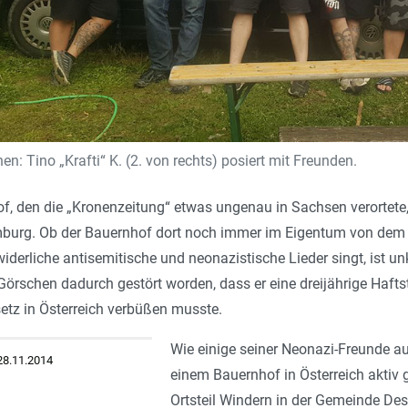
n: Tino „Krafti“ K. (2. von rechts) posiert mit Freunden.
, den die „Kronenzeitung“ etwas ungenau in Sachsen verortete, 
burg. Ob der Bauernhof dort noch immer im Eigentum von dem Ne
iderliche antisemitische und neonazistische Lieder singt, ist un
Görschen dadurch gestört worden, dass er eine dreijährige Haf
tz in Österreich verbüßen musste.
Wie einige seiner Neonazi-Freunde a
 28.11.2014
einem Bauernhof in Österreich akti
Ortsteil Windern in der Gemeinde Des