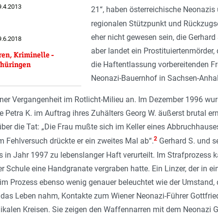
9.4.2013
21“, haben österreichische Neonazis
regionalen Stützpunkt und Rückzugso
eher nicht gewesen sein, die Gerhar
9.6.2018
aber landet ein Prostituiertenmörder
en, Kriminelle -
Thüringen
die Haftentlassung vorbereitenden Fr
Neonazi-Bauernhof in Sachsen-Anhalt
iner Vergangenheit im Rotlicht-Milieu an. Im Dezember 1996 wurde
rte Petra K. im Auftrag ihres Zuhälters Georg W. äußerst brutal 
er die Tat: „
Die Frau mußte sich im Keller eines Abbruchhauses
2
 Fehlversuch drückte er ein zweites Mal ab
“.
Gerhard S. und s
n Jahr 1997 zu lebenslanger Haft verurteilt. Im Strafprozess 
r Schule eine Handgranate vergraben hatte. Ein Linzer, der in 
m Prozess ebenso wenig genauer beleuchtet wie der Umstand, da
 das Leben nahm, Kontakte zum Wiener Neonazi-Führer Gottfried
dikalen Kreisen. Sie zeigen den Waffennarren mit dem Neonazi G