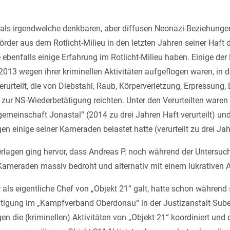
 als irgendwelche denkbaren, aber diffusen Neonazi-Beziehunge
örder aus dem Rotlicht-Milieu in den letzten Jahren seiner Haf
e ebenfalls einige Erfahrung im Rotlicht-Milieu haben. Einige d
13 wegen ihrer kriminellen Aktivitäten aufgeflogen waren, in d
verurteilt, die von Diebstahl, Raub, Körperverletzung, Erpressun
hin zur NS-Wiederbetätigung reichten. Unter den Verurteilten war
meinschaft Jonastal“ (2014 zu drei Jahren Haft verurteilt) und
en einige seiner Kameraden belastet hatte (verurteilt zu drei 
erlagen ging hervor, dass Andreas P. noch während der Untersuc
-Kameraden massiv bedroht und alternativ mit einem lukrativen
 als eigentliche Chef von „Objekt 21“ galt, hatte schon während
igung im „Kampfverband Oberdonau“ in der Justizanstalt Suben
gen die (kriminellen) Aktivitäten von „Objekt 21“ koordiniert un