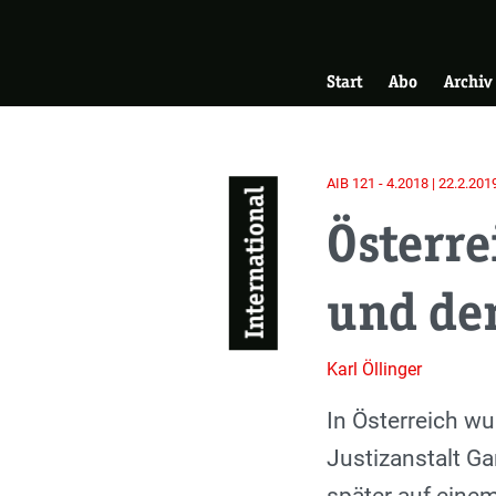
Skip
Zur Startseite
to
Hauptnavigati
main
Start
Abo
Archiv
content
AIB 121 - 4.2018 | 22.2.201
International
Österre
und de
Karl Öllinger
Einleitung
In Österreich w
Justizanstalt G