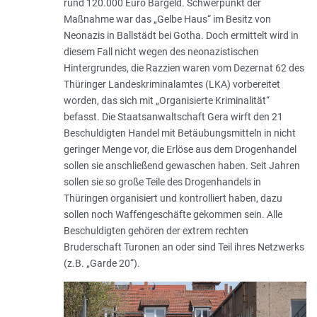
rund 120.000 Euro Bargeld. Schwerpunkt der
Maßnahme war das „Gelbe Haus“ im Besitz von
Neonazis in Ballstädt bei Gotha. Doch ermittelt wird in
diesem Fall nicht wegen des neonazistischen
Hintergrundes, die Razzien waren vom Dezernat 62 des
Thüringer Landeskriminalamtes (LKA) vorbereitet
worden, das sich mit „Organisierte Kriminalität“
befasst. Die Staatsanwaltschaft Gera wirft den 21
Beschuldigten Handel mit Betäubungsmitteln in nicht
geringer Menge vor, die Erlöse aus dem Drogenhandel
sollen sie anschließend gewaschen haben. Seit Jahren
sollen sie so große Teile des Drogenhandels in
Thüringen organisiert und kontrolliert haben, dazu
sollen noch Waffengeschäfte gekommen sein. Alle
Beschuldigten gehören der extrem rechten
Bruderschaft Turonen an oder sind Teil ihres Netzwerks
(z.B. „Garde 20“).