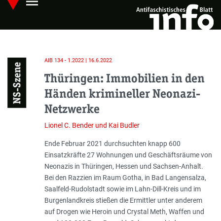
menu
Skip
Hauptmenü öffnen
to
main
content
AIB 134 - 1.2022 | 16.6.2022
NS-Szene
Thüringen: Immobilien in den
Händen krimineller Neonazi-
Netzwerke
Lionel C. Bender und Kai Budler
Einleitung
Ende Februar 2021 durchsuchten knapp 600
Einsatzkräfte 27 Wohnungen und Geschäftsräume von
Neonazis in Thüringen, Hessen und Sachsen-Anhalt.
Bei den Razzien im Raum Gotha, in Bad Langensalza,
Saalfeld-Rudolstadt sowie im Lahn-Dill-Kreis und im
Burgenlandkreis stießen die Ermittler unter anderem
auf Drogen wie Heroin und Crystal Meth, Waffen und