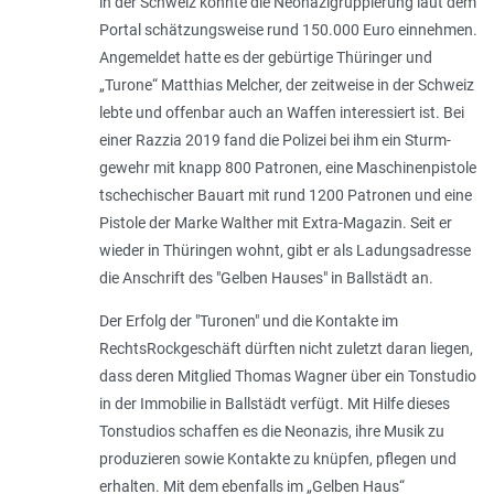
in der Schweiz konnte die Neonazigruppierung laut dem
Portal schätzungs­weise rund 150.000 Euro einnehmen.
Angemeldet hatte es der gebürtige Thüringer und
„Turone“ Matthias Melcher, der zeitweise in der Schweiz
lebte und offenbar auch an Waffen interessiert ist. Bei
einer Razzia 2019 fand die Polizei bei ihm ein Sturm­
gewehr mit knapp 800 Patronen, eine ­Maschinenpistole
tschechischer Bauart mit rund 1200 Patronen und eine
Pistole der Marke Walther mit Extra-Magazin. Seit er
wieder in Thüringen wohnt, gibt er als Ladungsadresse
die Anschrift des "Gelben Hauses" in Ballstädt an.
Der Erfolg der "Turo­nen" und die Kontakte im
RechtsRockgeschäft dürften nicht zuletzt daran liegen,
dass deren Mitglied Thomas Wagner über ein Tonstudio
in der Immobilie in Ballstädt verfügt. Mit Hilfe dieses
Tonstudios schaffen es die Neonazis, ihre Musik zu
produzieren sowie Kontakte zu knüpfen, pflegen und
erhalten. Mit dem ebenfalls im „Gelben Haus“