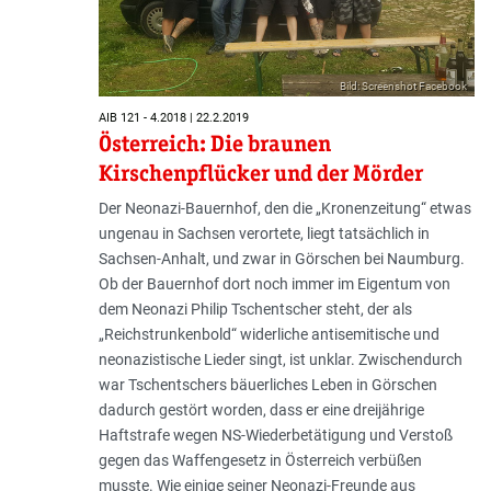
Bild: Screenshot Facebook
AIB 121 - 4.2018 | 22.2.2019
Österreich: Die braunen
Kirschenpflücker und der Mörder
Der Neonazi-Bauernhof, den die „Kronenzeitung“ etwas
ungenau in Sachsen verortete, liegt tatsächlich in
Sachsen-Anhalt, und zwar in Görschen bei Naumburg.
Ob der Bauernhof dort noch immer im Eigentum von
dem Neonazi Philip Tschentscher steht, der als
„Reichstrunkenbold“ widerliche antisemitische und
neonazistische Lieder singt, ist unklar. Zwischendurch
war Tschen­t­schers bäuerliches Leben in Görschen
dadurch gestört worden, dass er eine dreijährige
Haftstrafe wegen NS-Wiederbetätigung und Verstoß
gegen das Waffengesetz in Österreich verbüßen
musste. Wie einige seiner Neonazi-Freunde aus