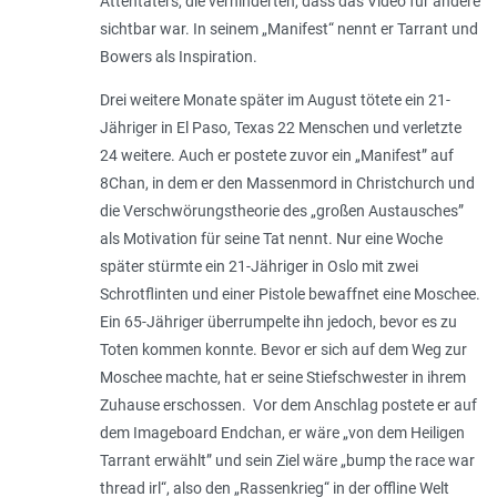
Attentäters, die verhinderten, dass das Video für andere
sichtbar war. In seinem „Manifest“ nennt er Tarrant und
Bowers als Inspiration.
Drei weitere Monate später im August tötete ein 21-
Jähriger in El Paso, Texas 22 Menschen und verletzte
24 weitere. Auch er postete zuvor ein „Manifest” auf
8Chan, in dem er den Massenmord in Christchurch und
die Verschwörungstheorie des „
großen Austausches
”
als Motivation für seine Tat nennt. Nur eine Woche
später stürmte ein 21-Jähriger in Oslo mit zwei
Schrotflinten und einer Pistole bewaffnet eine Moschee.
Ein 65-Jähriger überrumpelte ihn jedoch, bevor es zu
Toten kommen konnte. Bevor er sich auf dem Weg zur
Moschee machte, hat er seine Stiefschwester in ihrem
Zuhause erschossen. Vor dem Anschlag postete er auf
dem Imageboard Endchan, er wäre „
von dem Heiligen
Tarrant erwählt
” und sein Ziel wäre „
bump the race war
thread irl
“, also den „
Rassenkrieg
“ in der offline Welt