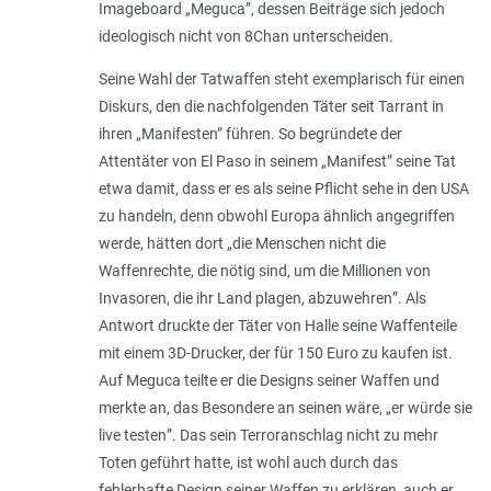
Imageboard „Meguca”, dessen Beiträge sich jedoch
ideologisch nicht von 8Chan unterscheiden.
Seine Wahl der Tatwaffen steht exemplarisch für einen
Diskurs, den die nachfolgenden Täter seit Tarrant in
ihren „Manifesten” führen. So begründete der
Attentäter von El Paso in seinem „Mani­fest” seine Tat
etwa damit, dass er es als seine Pflicht sehe in den USA
zu handeln, denn obwohl Europa ähnlich angegriffen
werde, hätten dort „
die Menschen nicht die
Waffenrechte, die nötig sind, um die Millionen von
Invasoren, die ihr Land plagen, abzuwehren
”. Als
Antwort druckte der Täter von Halle seine Waffenteile
mit einem 3D-Drucker, der für 150 Euro zu kaufen ist.
Auf Meguca teilte er die Designs seiner Waffen und
merkte an, das Besondere an seinen wäre, „
er würde sie
live testen
”. Das sein Terroranschlag nicht zu mehr
Toten geführt hatte, ist wohl auch durch das
fehlerhafte Design seiner Waffen zu erklären, auch er