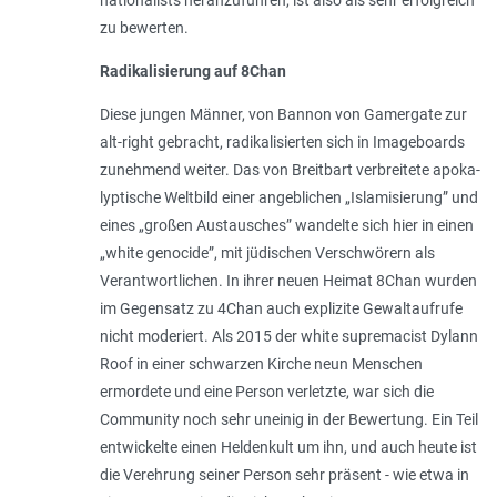
zu bewerten.
Radikalisierung auf 8Chan
Diese jungen Männer, von Bannon von Ga­mergate zur
alt-right gebracht, radikali­sierten sich in Imageboards
zunehmend weiter. Das von Breitbart verbreitete apoka­
lyptische Weltbild einer angeblichen „
Isla­misierung
” und
eines „
großen Austausches
” wandelte sich hier in einen
„
white genocide
”, mit jüdischen Verschwörern als
Verantwortlichen. In ihrer neuen Heimat 8Chan wurden
im Gegensatz zu 4Chan auch explizite Gewaltaufrufe
nicht moderiert. Als 2015 der white supremacist Dylann
Roof in einer schwarzen Kirche neun Menschen
ermordete und eine Person verletzte, war sich die
Community noch sehr uneinig in der Bewertung. Ein Teil
entwickelte einen Heldenkult um ihn, und auch heute ist
die Verehrung seiner Person sehr präsent - wie etwa in