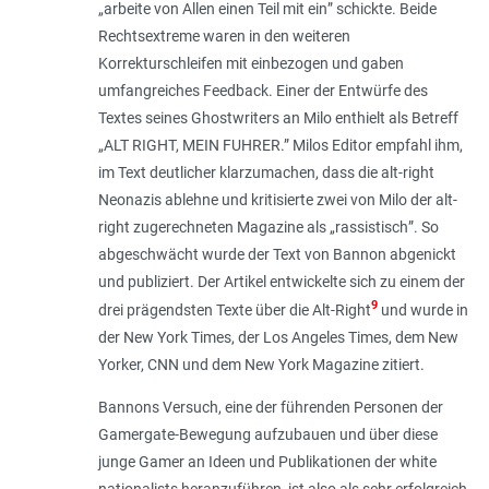
„
arbeite von Allen einen Teil mit ein
” schickte. Beide
Rechtsextreme waren in den weiteren
Korrekturschleifen mit einbezogen und gaben
umfangreiches Feedback. Einer der Entwürfe des
Textes seines Ghostwriters an Milo enthielt als Betreff
„
ALT RIGHT, MEIN FUHRER
.” Milos Editor empfahl ihm,
im Text deutlicher klarzumachen, dass die alt-right
Neonazis ablehne und kritisierte zwei von Milo der alt-
right zugerechneten Magazine als „
rassistisch
”. So
abgeschwächt wurde der Text von Bannon abgenickt
und publiziert. Der Artikel entwickelte sich zu einem der
9
drei prägendsten Texte über die Alt-Right
und wurde in
der New York Times, der Los Angeles Times, dem New
Yorker, CNN und dem New York Magazine zitiert.
Bannons Versuch, eine der führenden Personen der
Gamergate-Bewegung aufzubauen und über diese
junge Gamer an Ideen und Publikationen der white
nationalists heranzuführen, ist also als sehr erfolgreich