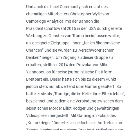
Und auch die Incel-Community sah er laut des
ehemaligen Mitarbeiters Christopher Wylie von
Cambridge Analytica, mit der Bannon die
Präsidentschaftswahl 2016 in den USA durch gezielte
Werbung zu Gunsten von Trump beeinflussen wollte,
als geeignete Zielgruppe. Ihnen „
fehlen ökonomische
Chancen
” und sie würden zu „
verschwörerischem
Denken
” neigen. Um Zugang zu dieser Gruppe zu
erhalten, stellte er 2014 den Provokateur Milo
Yiannopoulos für seine journalistische Plattform
Breitbart ein. Dieser hatte sich bis zu diesem Punkt
jedoch stets nur abwertend über Gamer geäußert. So
hatte er sie als „
Traurige, die im Keller ihrer Eltern leben
”,
bezeichnet und zudem eine Verbindung zwischen dem
sexistischen Mörder Elliot Rodger und gewalttätigen
Videospielen hergestellt. Mit Gaming im Fokus des
„Kulturkrieges” änderte sich jedoch sein Auftreten zum
Thema, beginnend mit einem Breitbart-Artikel aus dem