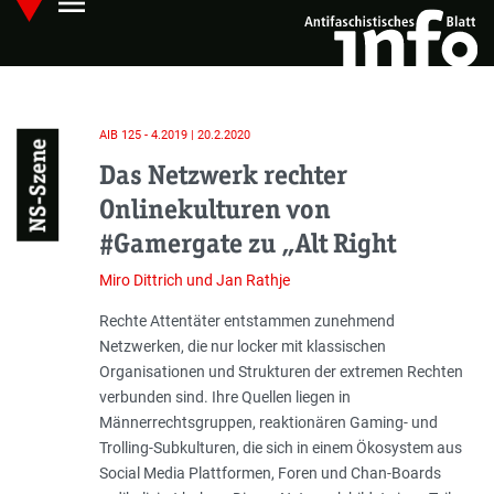
menu
Skip
Hauptmenü öffnen
to
main
content
AIB 125 - 4.2019 | 20.2.2020
NS-Szene
Das Netzwerk rechter
Onlinekulturen von
#Gamergate zu „Alt Right
Miro Dittrich und Jan Rathje
Einleitung
Rechte Attentäter entstammen zunehmend
Netzwerken, die nur locker mit klassischen
Organisationen und Strukturen der extremen Rechten
verbunden sind. Ihre Quellen liegen in
Männerrechtsgruppen, reaktionären Gaming- und
Trolling-Subkulturen, die sich in einem Ökosystem aus
Social Media Plattformen, Foren und Chan-Boards