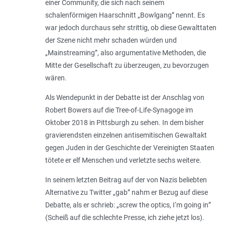
einer Community, die sich nach seinem
schalenförmigen Haarschnitt „Bowlgang” nennt. Es
war jedoch durchaus sehr strittig, ob diese Gewalttaten
der Szene nicht mehr schaden würden und
„Mainstreaming”, also argumentative Methoden, die
Mitte der Gesellschaft zu überzeugen, zu bevorzugen
wären.
Als Wendepunkt in der Debatte ist der Anschlag von
Robert Bowers auf die Tree-­of-Life-Synagoge im
Oktober 2018 in Pittsburgh zu sehen. In dem bisher
gravierendsten einzelnen antisemitischen Gewalt­akt
gegen Juden in der Geschichte der Vereinigten Staaten
tötete er elf Menschen und verletzte sechs weitere.
In seinem letzten Beitrag auf der von Nazis beliebten
Alternative zu Twitter „gab” nahm er Bezug auf diese
Debatte, als er schrieb: „
screw the optics, I‘m going in
”
(Scheiß auf die schlechte Presse, ich ziehe jetzt los).