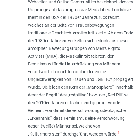
Webseiten und Online-Communities bezeichnet, dessen
Ursprünge auf das progressive Men’s Liberation Move­
ment in den USA der 1970er Jahre zurück reicht,
welches an der Seite von Frauen­bewegungen
traditionelle Geschlechterrollen kritisierte. Ab dem Ende
der 1980er Jahre entwickelten sich jedoch aus dieser
amorphen Bewegung Gruppen von Men’s Rights
Activists (MRA), die Maskulinität feierten, den
Feminismus für die Unterdrückung von Männern
verantwortlich machten und in denen die
Ungleichwertigkeit von Frauen und LGBTIQ* propagiert
wurde. Sie bilden den Kern der „Mano­sphere“, innerhalb
derer der Begriff des „redpilling“ bzw. der „Red Pill“ seit
den 2010er Jahren entscheidend geprägt wurde.
Gemeint war damit die verschwörungsideo­logische
„Erkenntnis“, dass Feminismus eine Verschwörung
gegen (weiße) Männer sei, welche von
1
„Kulturmarxisten“ durchgeführt werden würde.