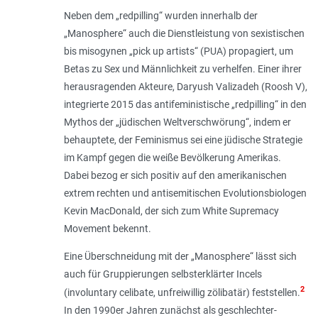
Neben dem „redpilling“ wurden innerhalb der
„Manosphere“ auch die Dienstleistung von sexistischen
bis misogynen „pick up artists“ (PUA) propagiert, um
Betas zu Sex und Männlichkeit zu verhelfen. Einer ihrer
herausragenden Akteure, Daryush Valizadeh (Roosh V),
inte­grierte 2015 das antifeministische „red­pilling“ in den
Mythos der „jüdischen Weltverschwörung“, indem er
behauptete, der Feminismus sei eine jüdische Strategie
im Kampf gegen die weiße Bevölkerung Amerikas.
Dabei bezog er sich positiv auf den amerikanischen
extrem rechten und antisemitischen Evolutionsbiologen
Kevin MacDonald, der sich zum White Supremacy
Movement bekennt.
Eine Überschneidung mit der „Mano­sphere“ lässt sich
auch für Gruppierungen selbsterklärter Incels
2
(involuntary celibate, unfreiwillig zölibatär) feststellen.
In den 1990er Jahren zunächst als geschlechter­