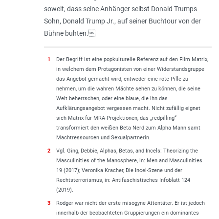
soweit, dass seine Anhänger selbst Donald Trumps
Sohn, Donald Trump Jr., auf seiner Buchtour von der
Bühne buhten.
1
Der Begriff ist eine popkulturelle Referenz auf den Film Matrix,
in welchem dem Protagonisten von einer Widerstandsgruppe
das Angebot gemacht wird, entweder eine rote Pille zu
nehmen, um die wahren Mächte sehen zu können, die seine
Welt beherrschen, oder eine blaue, die ihn das
Aufklärungsangebot vergessen macht. Nicht zufällig eignet
sich Matrix für MRA-Projektionen, das „redpilling“
transformiert den weißen Beta Nerd zum Alpha Mann samt
Machtressourcen und Sexualpartnerin.
2
Vgl. Ging, Debbie, Alphas, Betas, and Incels: Theorizing the
Masculinities of the Manosphere, in: Men and Masculinities
19 (2017); Veronika Kracher, Die Incel-Szene und der
Rechtsterrorismus, in: Antifaschistisches Infoblatt 124
(2019).
3
Rodger war nicht der erste misogyne Attentäter. Er ist jedoch
innerhalb der beobachteten Gruppierungen ein dominantes