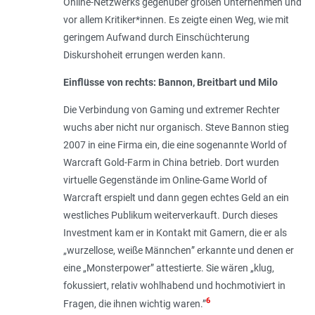
Online-Netzwerks gegenüber großen Unternehmen und
vor allem Kritiker*innen. Es zeigte einen Weg, wie mit
geringem Aufwand durch Einschüchterung
Diskurshoheit errungen werden kann.
Einflüsse von rechts: Bannon, Breitbart und Milo
Die Verbindung von Gaming und extremer Rechter
wuchs aber nicht nur organisch. Steve Bannon stieg
2007 in eine Firma ein, die eine sogenannte World of
Warcraft Gold-­Farm in China betrieb. Dort wurden
virtuelle Gegenstände im Online-­Game World of
Warcraft erspielt und dann gegen echtes Geld an ein
westliches Publikum weiterverkauft. Durch dieses
Invest­ment kam er in Kontakt mit Gamern, die er als
„
wurzellose, weiße Männchen
” erkannte und denen er
eine „
Monsterpower
” attestierte. Sie wären „
klug,
fokussiert, relativ wohlhabend und hochmotiviert in
6
Fragen, die ihnen wichtig waren
.”