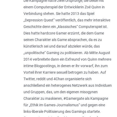
Die Kampagne hatte zwei Ursprünge, die beide mit
einem Computerspiel der Entwicklerin Zoë Quinn in
Verbindung stehen. Sie hatte 2013 das Spiel
„Depression Quest“ veröffentlich, das mehr interaktive
Geschichte denn ein „klassisches“ Computerspiel ist.
Dies hatte hardcore Gamer erzürnt, die dem Game
seinen Charakter als Game absprachen, da es zu
künstlerisch sei und darauf abzielen würde, das
„unpolitische“ Gaming zu politisieren. Ab Mitte August
2014 verbreitete dann ein Exfreund von Quinn mehrere
intime Blogpostings, in denen er ihr vorwarf, ihn zum
Vorteil ihrer Karriere sexuell betrogen zu haben. Auf
Twitter, reddit und 4Chan organisierte sich
anschließend ein heterogenes Netzwerk aus Individuen
und Gruppen, das, um den eigenen misogynen
Charakter zu maskieren, #Gamergate als Kampagne
für „Ethik im Games-Journalismus“ und gegen eine
links-liberale Politisierung des Gamings startete.