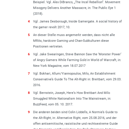
Beispiel. Vgl. Alex DiBranco, „The Incel Rebellion“. Movement
Misogyny Delivers Another Massacre, in: The Public Eye 1
(2018).
4
Vgl. James Desborough, Inside Gamergate. A social history of
the gamer revolt 2017, 10.
5
An dieser Stelle muss angemerkt werden, dass nicht alle
MRAs, hardcore Gaming und Chan-Subkulturen diese
Positionen vertreten.
6
Vgl. Jake Swearingen, Steve Bannon Saw the ‘Monster Power’
of Angry Gamers While Farming Gold in World of Warcraft, in:
New York Magazine, vom 18.07.2017
7
Vgl. Bokhari, Allum/Yiannopoulos, Milo, An Establishment
Conservative’s Guide To The Alt-Right in: Breitbart, vom 29.03.
2016.
8
Vgl. Bernstein, Joseph, Here‘s How Breitbart And Milo
Smuggled White Nationalism Into The Mainstream, in:
BuzzFeed, vom 05. 10. 2017.
9
Die anderen beiden sind Colin Liddells, A Normie’s Guide to
the Alt-Right, in: Alternative Right, vom 25.08.2016, und der
offen antisemitische, rasistische und rechtsextreme Guide