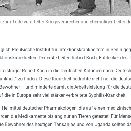
e) zum Tode verurteiter Kriegsverbrecher und ehemaliger Leiter d
a
lich Preußische Institut für Infektionskrankheiten“ in Berlin g
ionskrankheiten. Der erste Leiter: Robert Koch, Entdecker des 
preisträger Robert Koch in die Deutschen Kolonien nach Deutsch
nkheit“ zu finden. Diese Krankheit bedrohte nicht nur die deutsc
ewohner – und minderte damit die Arbeitsleistung für die deuts
die in Europa sehr viel stärker verbreitete Syphilis-Krankheit.
 Heilmittel deutscher Pharmakologen, die auf einen medizinis
wurden die Medikamente bislang nur an Tieren getestet. Für Men
ie Bewohner des heutigen Tansanias und von Uganda sollten dah