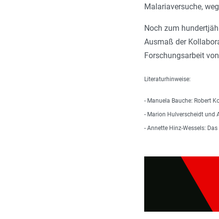
Malariaversuche, wege
Noch zum hundertjähr
Ausmaß der Kollaborat
Forschungsarbeit von
Literaturhinweise:
- Manuela Bauche: Robert Ko
- Marion Hulverscheidt und A
- Annette Hinz-Wessels: Das