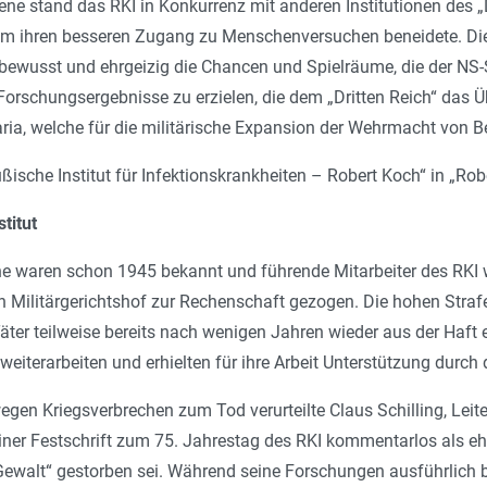
bene stand das RKI in Konkurrenz mit anderen Institutionen des „D
m ihren besseren Zugang zu Menschenversuchen beneidete. Die I
bewusst und ehrgeizig die Chancen und Spielräume, die der NS-S
schungsergebnisse zu erzielen, die dem „Dritten Reich“ das Übe
ria, welche für die militärische Expansion der Wehrmacht von 
ische Institut für Infektionskrankheiten – Robert Koch“ in „Rob
titut
 waren schon 1945 bekannt und führende Mitarbeiter des RKI 
 Militärgerichtshof zur Rechenschaft gezogen. Die hohen Straf
äter teilweise bereits nach wenigen Jahren wieder aus der Haft
weiterarbeiten und erhielten für ihre Arbeit Unterstützung dur
gen Kriegsverbrechen zum Tod verurteilte Claus Schilling, Leit
ner Festschrift zum 75. Jahrestag des RKI kommentarlos als eh
 Gewalt“ gestorben sei. Während seine Forschungen ausführlich 