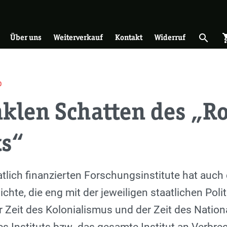
on
search
shopp
Suche 
Über uns
Weiterverkauf
Kontakt
Widerruf
0
klen Schatten des „R
ts“
aatlich finanzierten Forschungsinstitute hat auch
ichte, die eng mit der jeweiligen staatlichen Poli
 Zeit des Kolonialismus und der Zeit des Nation