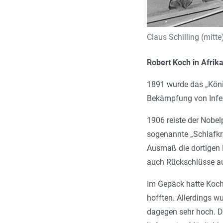
Claus Schilling (mitt
Robert Koch in Afrik
1891 wurde das „König
Bekämpfung von Infekt
1906 reiste der Nobel
sogenannte „Schlafkra
Ausmaß die dortigen B
auch Rückschlüsse auf 
Im Gepäck hatte Koch
hofften. Allerdings 
dagegen sehr hoch. D