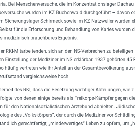
ria. Bei Menschenversuche, die im Konzentrationslager Dachau
berversuche wurden im KZ Buchenwald durchgeführt – davon eben
 Sicherungslager Schirmeck sowie im KZ Natzweiler wurden ebe
Selbst für die Erforschung und Behandlung von Karies wurden de
es medizinisch brauchbares Ergebnis.
er RKI-Mitarbeitenden, sich an den NS-Verbrechen zu beteiligen 
en Einstellung der Mediziner im NS erklärbar. 1937 gehörten 45
so häufig vertreten wie ihr Anteil an der Gesamtbevölkerung au
erufsstand vergleichsweise hoch.
rheit des RKI, dass die Besetzung wichtiger Abteilungen, wie z.
rfolgte, von denen einige bereits als Freikorps-Kämpfer gegen 
für den Nationalsozialistischen Ärztebund abhielten. Jüdische
eologie des „
Volkskörpers
“, der durch die Mediziner vor Schädli
ändlich gerechtfertigt, „
minderwertiges
“ Leben zu opfern, um „
h