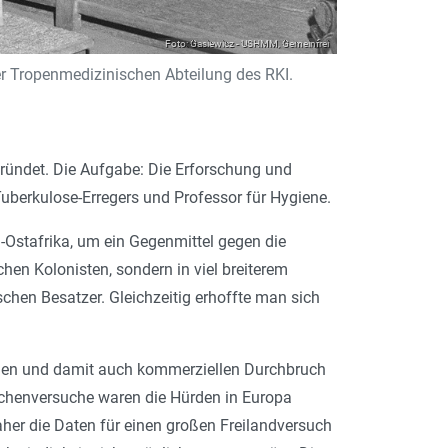
Foto: Gasiewicz - USHMM, Gemeinfrei
er Tropen­medizinischen Abteilung des RKI.
egründet. Die Aufgabe: Die Erforschung und
Tuberkulose-Erregers und Professor für Hygiene.
-Ostafrika, um ein Gegenmittel gegen die
hen Kolonisten, sondern in viel breiterem
chen Besatzer. Gleichzeitig erhoffte man sich
chen und damit auch kommerziellen Durchbruch
schenversuche waren die Hürden in Europa
er die ­Daten für einen großen Freilandversuch