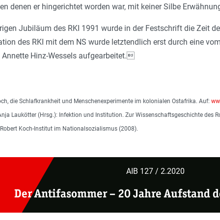
n denen er hingerichtet worden war, mit keiner Silbe Erwähnun
igen Jubiläum des RKI 1991 wurde in der Festschrift die Zeit d
ion des RKI mit dem NS wurde letztendlich erst durch eine vom
 Annette Hinz-Wessels aufgearbeitet.
ch, die Schlafkrankheit und Menschenexperimente im kolonialen Ostafrika. Auf:
www
nja Laukötter (Hrsg.): Infektion und Institution. Zur Wissenschaftsgeschichte des 
 Robert Koch-Institut im Nationalsozialismus (2008).
AIB 127 / 2.2020
Der Antifasommer – 20 Jahre Aufstand 