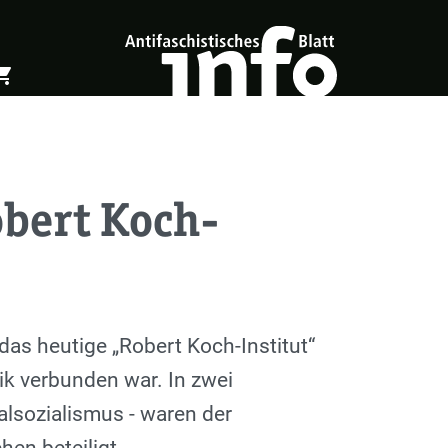
ing_cart
öffnen
Warenkorb öffnen
obert Koch-
 das heutige „Robert Koch-Institut“
tik verbunden war. In zwei
alsozialismus - waren der