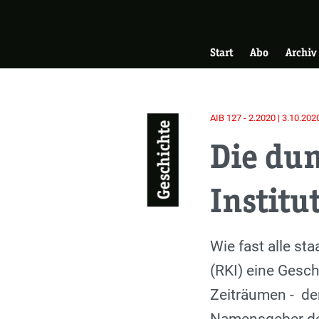
Skip
Zur Startseite
to
Hauptnavigati
main
Start
Abo
Archiv
content
AIB 127 - 2.2020 | 3.10.202
Geschichte
Die dun
Institu
Einleitung
Wie fast alle st
(RKI) eine Gesch
Zeiträumen - der