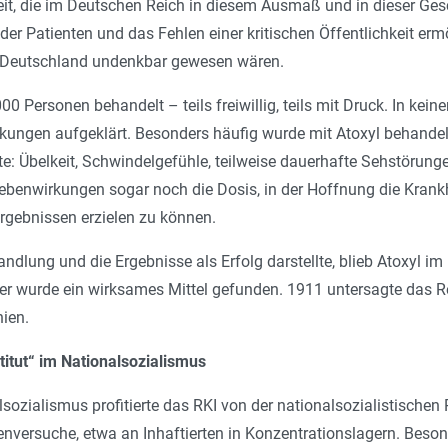
keit, die im Deutschen Reich in diesem Ausmaß und in dieser Ge
t der Patienten und das Fehlen einer kritischen Öffentlichkeit 
n Deutschland undenkbar gewesen wären.
00 Personen behandelt – teils freiwillig, teils mit Druck. In ke
ungen aufgeklärt. Besonders häufig wurde mit Atoxyl behandelt
: Übelkeit, Schwindelgefühle, teilweise dauerhafte Sehstörungen
Nebenwirkungen sogar noch die Dosis, in der Hoffnung die Krank
Ergebnissen erzielen zu können.
dlung und die Ergebnisse als Erfolg darstellte, blieb Atoxyl im
äter wurde ein wirksames Mittel gefunden. 1911 untersagte das
ien.
titut“ im Nationalsozialismus
ozialismus profitierte das RKI von der nationalsozialistischen
nversuche, etwa an Inhaftierten in Konzentrationslagern. Beso