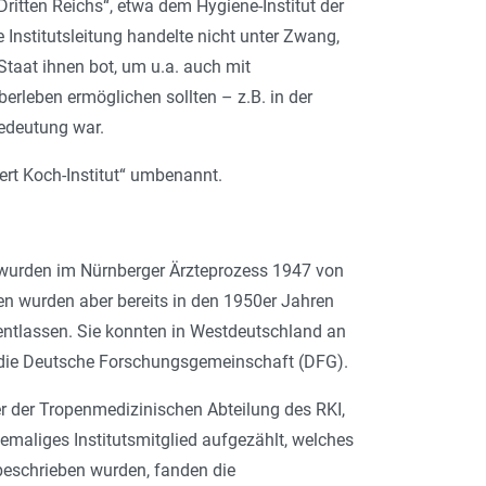
ritten Reichs“, etwa dem Hygiene-­Institut der
nstitutsleitung handelte nicht unter Zwang,
taat ihnen bot, um u.a. auch mit
rleben ermöglichen sollten – z.B. in der
Bedeutung war.
ert Koch-Institut“ umbenannt.
wurden im Nürnberger Ärzteprozess 1947 von
en wurden aber bereits in den 1950er Jahren
 entlassen. Sie konnten in Westdeutschland an
ch die Deutsche Forschungsgemeinschaft (DFG).
er der Tropenmedizinischen Abteilung des RKI,
emaliges Institutsmitglied aufgezählt, welches
beschrieben wurden, fanden die