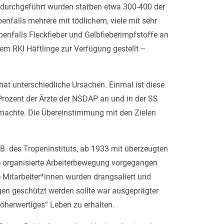
 durchgeführt wurden starben etwa 300-400 der
falls mehrere mit tödlichem, viele mit sehr
nfalls Fleckfieber und Gelbfieberimpfstoffe an
m RKI Häftlinge zur Verfügung gestellt –
hat unterschiedliche Ursachen. Einmal ist diese
 Prozent der Ärzte der NSDAP an und in der SS
smachte. Die Übereinstimmung mit den Zielen
B. des Tropeninstituts, ab 1933 mit überzeugten
die organisierte Arbeiterbewegung vorgegangen
 Mitarbeiter*innen wurden drangsaliert und
ngen geschützt werden sollte war ausgeprägter
öherwertiges
“ Leben zu erhalten.