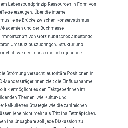
und dem Lebensbundprinzip Ressourcen in Form von
fekte erzeugen. Über die interne
ismus“ eine Brücke zwischen Konservatismus
IfS-Akademien und der Buchmesse
chirmherrschaft von Götz Kubitschek arbeitende
ritären Umsturz auszubringen. Struktur und
hgeholt werden muss eine tiefergehende
die Strömung versucht, autoritäre Positionen in
fD-MandatsträgerInnen zielt die Einflussnahme
litik ermöglicht es den TaktgeberInnen im
bildenden Themen, wie Kultur- und
r kalkulierten Strategie wie die zahlreichen
üssen jene nicht mehr als Tritt ins Fettnäpfchen,
en ins Unsagbare soll jede Diskussion zu