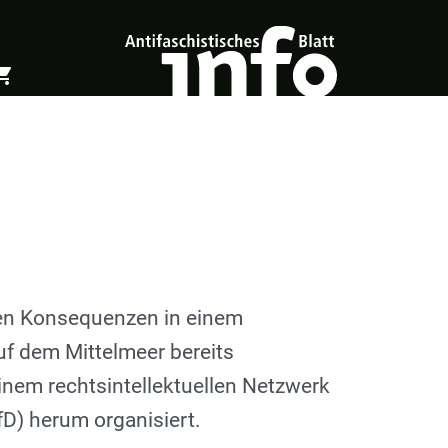
ing_cart
öffnen
Warenkorb öffnen
chen Konsequenzen in einem
uf dem Mittelmeer bereits
nem rechtsintellektuellen Netzwerk
fD) herum organisiert.