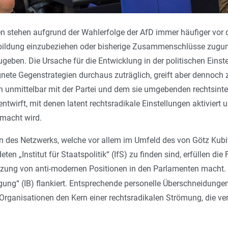
ien stehen aufgrund der Wahlerfolge der AfD immer häufiger vor d
sbildung einzubeziehen oder bisherige Zusammenschlüsse zugu
geben. Die Ursache für die Entwicklung in der politischen Einste
gnete Gegenstrategien durchaus zuträglich, greift aber dennoc
h unmittelbar mit der Partei und dem sie umgebenden rechtsint
ntwirft, mit denen latent rechtsradikale Einstellungen aktiviert
emacht wird.
n des Netzwerks, welche vor allem im Umfeld des von Götz Kub
ten „Institut für Staatspolitik“ (IfS) zu finden sind, erfüllen d
tzung von anti-modernen Positionen in den Parlamenten macht.
gung“ (IB) flankiert. Entsprechende personelle Überschneidunge
Organisationen den Kern einer rechtsradikalen Strömung, die v