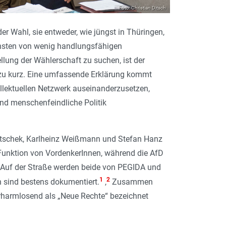
Foto: Christian Ditsch
er Wahl, sie entweder, wie jüngst in Thüringen,
nsten von wenig handlungsfähigen
llung der Wählerschaft zu suchen, ist der
h zu kurz. Eine umfassende Erklärung kommt
ellektuellen Netzwerk auseinanderzusetzen,
 und menschenfeindliche Politik
itschek, Karlheinz Weißmann und Stefan Hanz
ie Funktion von VordenkerInnen, während die AfD
 Auf der Straße werden beide von PEGIDA und
1
2
n sind bestens dokumentiert.
,
Zusammen
erharmlosend als „Neue Rechte“ bezeichnet