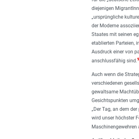
diejenigen MigrantInne
„
ursprüngliche kulturel
der Moderne assoziier
Staates mit seinen eg
etablierten Parteien,
Ausdruck einer von pa
anschlussfähig sind.
Auch wenn die Strateg
verschiedenen gesells
gewaltsame Machtüber
Gesichtspunkten umge
„
Der Tag, an dem der 
wird unser höchster F
Maschinengewehren a