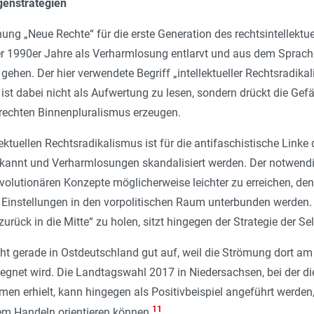
genstrategien
ng „Neue Rechte“ für die erste Generation des rechtsintellektue
r 1990er Jahre als Verharmlosung entlarvt und aus dem Sprach
u gehen. Der hier verwendete Begriff „intellektueller Rechtsradik
“ ist dabei nicht als Aufwertung zu lesen, sondern drückt die Gefä
rechten Binnenpluralismus erzeugen.
lektuellen Rechtsradikalismus ist für die antifaschistische Link
erkannt und Verharmlosungen skandalisiert werden. Der notwendi
evolutionären Konzepte möglicherweise leichter zu erreichen, de
instellungen in den vorpolitischen Raum unterbunden werden. D
zurück in die Mitte“ zu holen, sitzt hingegen der Strategie der 
eht gerade in Ostdeutschland gut auf, weil die Strömung dort am 
egnet wird. Die Landtagswahl 2017 in Niedersachsen, bei der die
men erhielt, kann hingegen als Positivbeispiel angeführt werden,
11
em Handeln orientieren können.