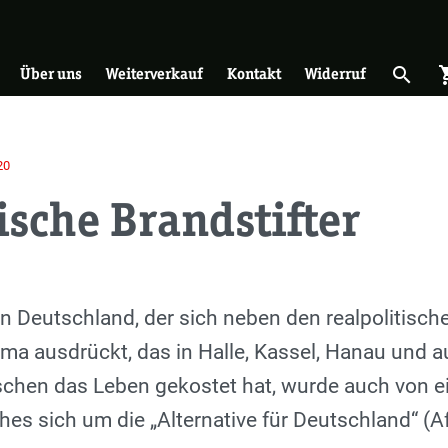
on
search
shopp
Suche 
Über uns
Weiterverkauf
Kontakt
Widerruf
20
ische Brandstifter
in Deutschland, der sich neben den realpolitis
ima ausdrückt, das in Halle, Kassel, Hanau und a
hen das Leben gekostet hat, wurde auch von ei
ches sich um die „Alternative für Deutschland“ (A