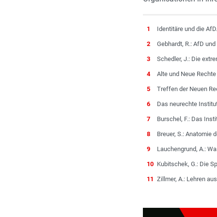
1
Identitäre und die AfD
2
Gebhardt, R.: AfD und 
3
Schedler, J.: Die ex
4
Alte und Neue Rechte 
5
Treffen der Neuen Rec
6
Das neurechte Institut 
7
Burschel, F.: Das Insti
8
Breuer, S.: Anatomie 
9
Lauchengrund, A.: Was
10
Kubitschek, G.: Die S
11
Zillmer, A.: Lehren au