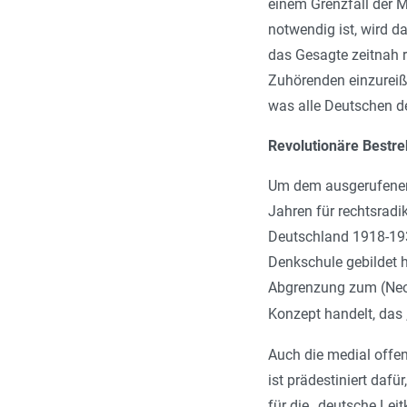
einem Grenzfall der 
notwendig ist, wird 
das Gesagte zeitnah r
Zuhörenden einzureiße
was alle Deutschen d
Revolutionäre Bestr
Um dem ausgerufenen „
Jahren für rechtsradik
Deutschland 1918-1932
Denkschule gebildet h
Abgrenzung zum (Neo-
Konzept handelt, das 
Auch die medial offen
ist prädestiniert daf
für die „deutsche Lei