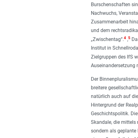
Burschenschaften sind
Nachwuchs, Veranstalt
Zusammenarbeit hinau
und dem rechtsradika
4
5
„Zwischentag“.
,
Das
Institut in Schnellro
Zielgruppen des IfS w
Auseinandersetzung m
Der Binnenpluralismus
breitere gesellschaft
natürlich auch auf d
Hintergrund der Realp
Geschichtspolitik. Di
Skandale, die mittels 
sondern als geplante