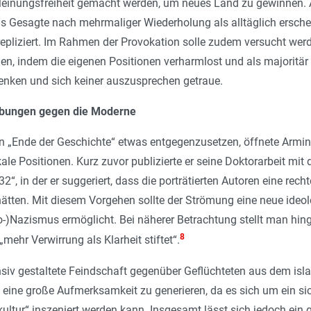
Meinungsfreiheit gemacht werden, um neues Land zu gewinnen.
das Gesagte nach mehrmaliger Wiederholung als alltäglich ersc
epliziert. Im Rahmen der Provokation solle zudem versucht werd
n, indem die eigenen Positionen verharmlost und als majoritär 
enken und sich keiner auszusprechen getraue.
ebungen gegen die Moderne
Ende der Ge­schichte“ etwas entgegenzusetzen, öffnete Armin M
ale Positionen. Kurz zuvor publizierte er seine Doktorarbeit mit 
“, in der er suggeriert, dass die porträtierten Autoren eine re
ätten. Mit diesem Vorgehen sollte der Strömung eine neue ideo
)Nazismus ermöglicht. Bei näherer Betrachtung stellt man hing
8
„
mehr Verwirrung als Klarheit stiftet
“.
siv gestaltete Feindschaft gegenüber Geflüchtete­n­­ aus dem isla
ür, eine große Aufmerksamkeit zu generieren, da es sich um ein 
tkultur“ inszeniert werden kann. Insgesamt lässt sich jedoch ein