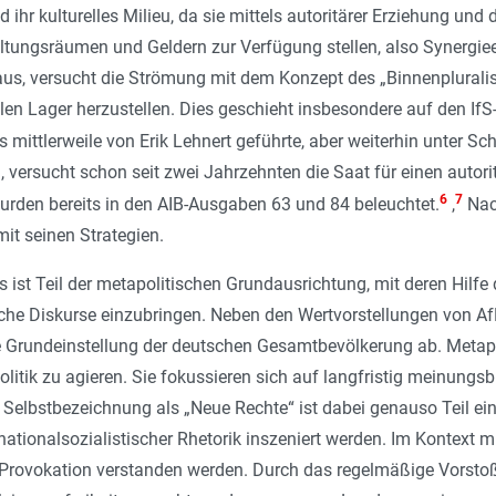
 ihr kulturelles Milieu, da sie mittels autoritärer Erziehung 
ungsräumen und Geldern zur Verfügung stellen, also Synergieef
s, versucht die Strömung mit dem Konzept des „Binnenplural
len Lager herzustellen. Dies geschieht insbesondere auf den 
 mittlerweile von Erik Lehnert geführte, aber weiterhin unter S
da, versucht schon seit zwei Jahrzehnten die Saat für einen auto
6
7
urden bereits in den AIB-Ausgaben 63 und 84 beleuchtet.
,
Nac
it seinen Strategien.
 ist Teil der meta­politischen Grundausrichtung, mit deren Hilfe 
liche Diskurse einzubringen. Neben den Wertvorstellungen von A
ie Grundeinstellung der deutschen Gesamtbevölkerung ab. Metapo
olitik zu agieren. Sie fokussieren sich auf langfristig meinungs
e Selbstbezeichnung als „Neue Rechte“ ist dabei genauso Teil eine
nationalsozialistischer Rhetorik inszeniert werden. Im Kontext m
 Provokation verstanden werden. Durch das regelmäßige Vorstoß