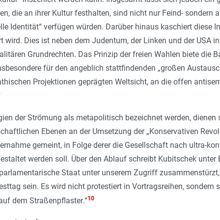
n, die an ihrer Kultur festhalten, sind nicht nur Feind- sondern a
le Identität
“ verfügen würden. Darüber hinaus kaschiert diese 
t wird. Dies ist neben dem Judentum, der Linken und der USA in
alitären Grundrechten. Das Prinzip der freien Wahlen biete die Ba
 insbesondere für den angeblich stattfindenden „großen Austaus
thischen Projektionen geprägten Weltsicht, an die offen antise
9
ien der Strömung als metapolitisch bezeichnet werden, dienen si
chaftlichen Ebenen an der Umsetzung der „Konservativen Revolutio
nahme gemeint, in Folge derer die Gesellschaft nach ultra-kons
staltet werden soll. Über den Ablauf schreibt Kubitschek unte
parlamentarische Staat unter unserem Zugriff zusammenstürzt, 
esttag sein. Es wird nicht protestiert in Vortragsreihen, sonder
10
uf dem Straßenpflaster
.“