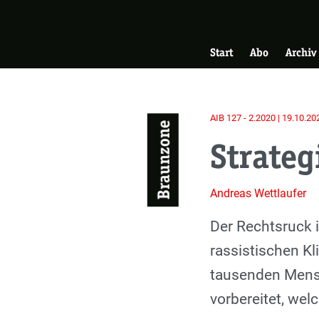
Skip
Zur Startseite
to
Hauptnavigati
main
Start
Abo
Archiv
content
AIB 127 - 2.2020 | 19.10.20
Braunzone
Strateg
Andreas Wettlaufer
Einleitung
Der Rechtsruck 
rassistischen Kl
tausenden Mensc
vorbereitet, wel