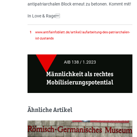
antipatriarchalen Block erneut zu betonen. Kommt mit!
In Love & Rage
1
www.antifainfoblatt.de/artikel/aufarbeitung-des-patriarchalen-
ist-zustands
AIB 138 / 1.2023
Männlichkeit als rechtes
Mobilisierungspotential
Ähnliche Artikel