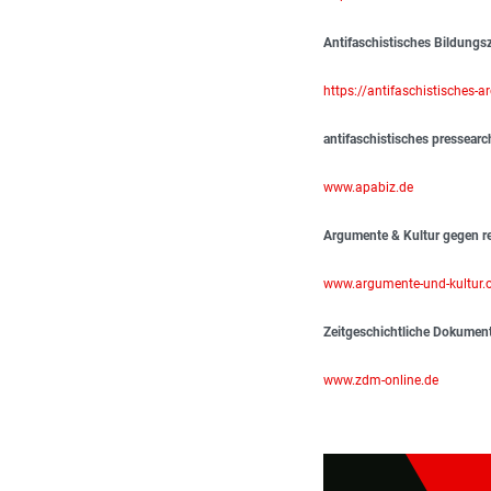
Antifaschistisches Bildungs
https://antifaschistisches-ar
antifaschistisches pressearc
www.apabiz.de
Argumente & Kultur gegen re
www.argumente-und-kultur.
Zeitgeschichtliche Dokument
www.zdm-online.de