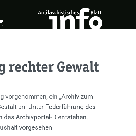
ing_cart
öffnen
Warenkorb öffnen
g rechter Gewalt
trag vorgenommen, ein „Archiv zum
stalt an: Unter Federführung des
 des Archivportal-D entstehen,
aushalt vorgesehen.