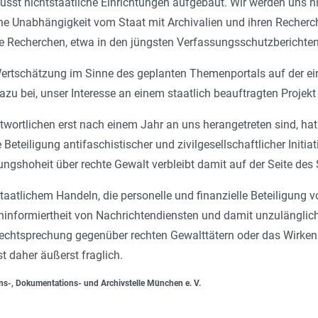
st nichtstaatliche Einrichtungen aufgebaut. Wir werden uns nic
e Unabhängigkeit vom Staat mit Archivalien und ihren Recherch
e Recherchen, etwa in den jüngsten Verfassungsschutzberichten 
ertschätzung im Sinne des geplanten Themenportals auf der eine
dazu bei, unser Interesse an einem staatlich beauftragten Projek
ntwortlichen erst nach einem Jahr an uns herangetreten sind, 
re Beteiligung antifaschistischer und zivilgesellschaftlicher Initi
ngshoheit über rechte Gewalt verbleibt damit auf der Seite des 
staatlichem Handeln, die personelle und finanzielle Beteiligung
Uninformiertheit von Nachrichtendiensten und damit unzulängli
 Rechtsprechung gegenüber rechten Gewalttätern oder das Wirken 
st daher äußerst fraglich.
ons-, Dokumentations- und Archivstelle München e. V.