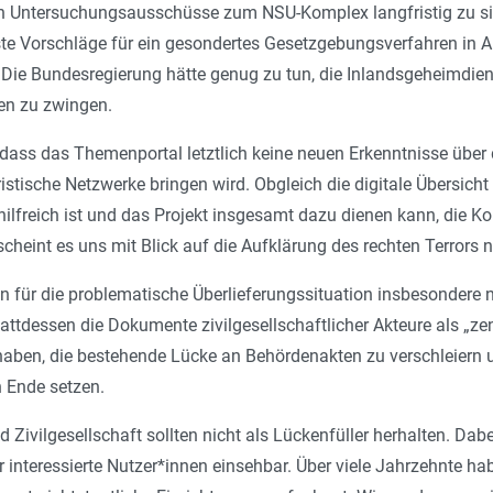
n Untersuchungsausschüsse zum NSU-Komplex langfristig zu s
te Vorschläge für ein gesondertes Gesetzgebungsverfahren in 
Die Bundesregierung hätte genug zu tun, die Inlandsgeheimdie
en zu zwingen.
 dass das Themenportal letztlich keine neuen Erkenntnisse über
oristische Netzwerke bringen wird. Obgleich die digitale Übersi
hilfreich ist und das Projekt insgesamt dazu dienen kann, die K
scheint es uns mit Blick auf die Aufklärung des rechten Terrors 
n für die problematische Überlieferungssituation insbesondere
ttdessen die Dokumente zivilgesellschaftlicher Akteure als „ze
haben, die bestehende Lücke an Behördenakten zu verschleiern
 Ende setzen.
d Zivilgesellschaft sollten nicht als Lückenfüller herhalten. Da
ür interessierte Nutzer*innen einsehbar. Über viele Jahrzehnte h