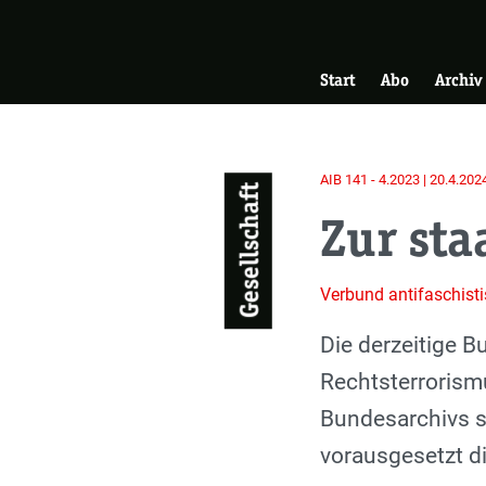
Skip
Zur Startseite
to
Hauptnavigati
main
Start
Abo
Archiv
content
AIB 141 - 4.2023 | 20.4.202
Gesellschaft
Zur sta
Verbund antifaschisti
Einleitung
Die derzeitige B
Rechtsterrorism
Bundesarchivs s
vorausgesetzt di