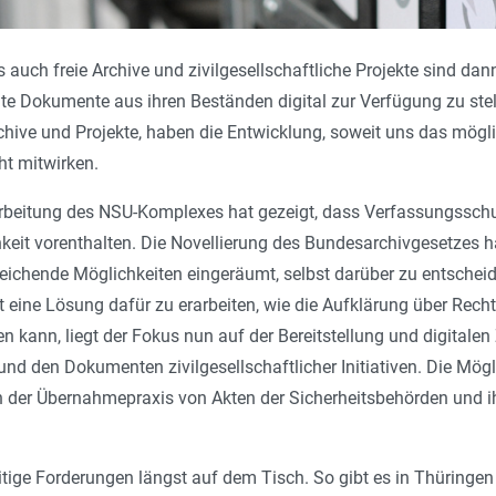
s auch freie Archive und zivilgesellschaftliche Projekte sind da
nte Dokumente aus ihren Beständen digital zur Verfügung zu stel
chive und Projekte, haben die Entwicklung, soweit uns das mögli
ht mitwirken.
arbeitung des NSU-Komplexes hat gezeigt, dass Verfassungsschu
hkeit vorenthalten. Die Novellierung des Bundesarchivgesetzes h
ichende Möglichkeiten eingeräumt, selbst darüber zu entscheiden
 eine Lösung dafür zu erarbeiten, wie die Aufklärung über Recht
en kann, liegt der Fokus nun auf der Bereitstellung und digitale
d den Dokumenten zivilgesellschaftlicher Initiativen. Die Mö
on der Übernahmepraxis von Akten der Sicherheitsbehörden und ih
tige Forderungen längst auf dem Tisch. So gibt es in Thüringen