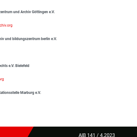
zentrum und Archiv Göttingen e.V.
chiv.org
hiv und bildungszentrum berlin e.V.
chts e.V.
Bielefeld
org
ationsstelle Marburg e.V.
AIB 141 / 4.2023