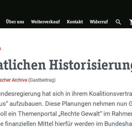
on
search
shopp
Suche 
Über uns
Weiterverkauf
Kontakt
Widerruf
4
atlichen Historisierun
scher Archive
(Gastbeitrag)
undesregierung hat sich in ihrem Koalitionsver
us“ aufzubauen. Diese Planungen nehmen nun Ge
oll ein Themenportal „Rechte Gewalt“ im Rahmen
e finanziellen Mittel hierfür werden im Bundesh