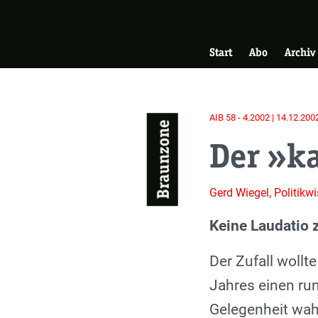
Skip
Zur Startseite
to
Hauptnavigati
main
Start
Abo
Archiv
content
AIB 58 - 4.2002 | 14.12.200
Braunzone
Der »ka
Gerd Wiegel, Politik
Einleitung
Keine Laudatio 
Der Zufall wollt
Jahres einen run
Gelegenheit wah