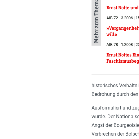
Mehr zum Thema
Ernst Nolte und
AIB 72 - 3.2006 | 1
»Vergangenheit
will«
AIB 78 - 1.2008 | 2
Ernst Noltes Ei
Faschismusbegr
historisches Verhältn
Bedrohung durch de
Ausformuliert und zug
wurde. Der Nationalso
Angst der Bourgeoisie
Verbrechen der Bolsch