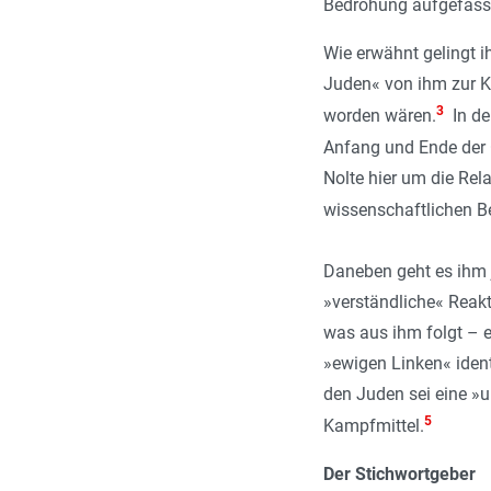
Bedrohung aufgefass
Wie erwähnt gelingt 
Juden« von ihm zur Kri
3
worden wären.
In de
Anfang und Ende der G
Nolte hier um die Re
wissenschaftlichen Be
Daneben geht es ihm 
»verständliche« Reak
was aus ihm folgt – e
»ewigen Linken« ident
den Juden sei eine »
5
Kampfmittel.
Der Stichwortgeber