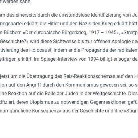
t werden kann.
ihm das einerseits durch die umstandslose Identifizierung von 
egspartei erklärt, die Hitler und den Nazis den Krieg erklärt hät
n Büchern »Der europäische Bürgerkrieg, 1917 – 1945«, »Streitp
eschichte?« wird diese Sichtweise bis zur offenen Apologie des
lativierung des Holocaust, indem er die Propaganda der radika
iträgen erklärt. Im Spiegel-Interview von 1994 billigt er sogar 
jetzt um die Übertragung des Reiz-Reaktionsschemas auf den H
tion auf den Angriff durch den Kommunismus gewesen sei, so se
ine Reaktion auf die Rolle der Juden in der Weltgeschichte. Di
ifiziert, deren Utopismus zu notwendigen Gegenreaktionen gefüh
unumgängliche Konsequenz« aus der Geschichte und ihre »Stigma