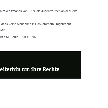
 Chaim Weizmanns von 1939, die Juden würden an der Seite
sen«, dass keine Menschen in Gaskammern umgebracht
tos«
t a.M./Berlin 1993, S. 396.
eiterhin um ihre Rechte