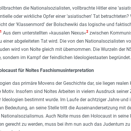
ollbrachten die Nationalsozialisten, vollbrachte Hitler eine ‘asiat
ntielle oder wirkliche Opfer einer ‘asiatischen’ Tat betrachteten?
cht der ‘Klassenmord’ der Bolschewiki das logische und faktisc
1
2
Aus dem unterstellten »kausalen Nexus«
zwischen Kommunism
zu einer abgeleiteten Tat wird. Die von den Nationalsozialiste
n wird von Nolte gleich mit übernommen. Die Wurzeln der NS-V
, sondern im Kampf der feindlichen Ideologiestaaten begründet.
locaust für Noltes Faschismusinterpretation
ologien das primäre Movens der Geschichte dar, sie liegen realen
otiv. Insofern sind Noltes Arbeiten in vielem Ausdruck seiner Z
Ideologien bestimmt wurde. Im Laufe der achtziger Jahre und in
n Bedeutung, an seine Stelle tritt die Auseinandersetzung mit
 Nationalsozialismus. Auch Nolte muss den Holocaust in seine 
en gerecht zu werden, muss bei ihm nun auch das Judentum zu ei