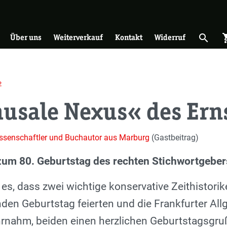
on
search
shopp
Suche 
Über uns
Weiterverkauf
Kontakt
Widerruf
2
usale Nexus« des Erns
wissenschaftler und Buchautor aus Marburg
(Gastbeitrag)
zum 80. Geburtstag des rechten Stichwortgeber
e es, dass zwei wichtige konservative Zeithisto
den Geburtstag feierten und die Frankfurter All
rnahm, beiden einen herzlichen Geburtstagsgru