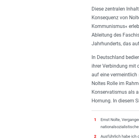
Diese zentralen Inhal
Konsequenz von Nolte
Kommunismus« erlebte 
Ableitung des Fasch
Jahrhunderts, das auf 
In Deutschland bedien
ihrer Verbindung mit 
auf eine vermeintlich
Noltes Rolle im Rahme
Konservatismus als a
Hornung. In diesem Si
1
Ernst Nolte, Vergangen
nationalsozialistisch
2
Ausführlich habe ich 