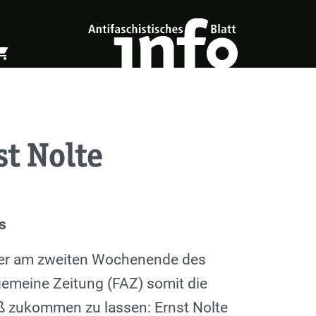
ing_cart
öffnen
Warenkorb öffnen
t Nolte
s
riker am zweiten Wochenende des
gemeine Zeitung (FAZ) somit die
ß zukommen zu lassen: Ernst Nolte