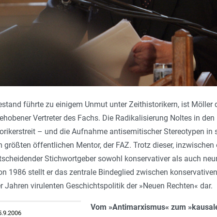
stand führte zu einigem Unmut unter Zeithistorikern, ist Möller d
obener Vertreter des Fachs. Die Radikalisierung Noltes in den
orikerstreit – und die Aufnahme antisemitischer Stereotypen in 
größten öffentlichen Mentor, der FAZ. Trotz dieser, inzwischen 
ntscheidender Stichwortgeber sowohl konservativer als auch neure
von 1986 stellt er das zentrale Bindeglied zwischen konservativ
r Jahren virulenten Geschichtspolitik der »Neuen Rechten« dar.
Vom »Antimarxismus« zum »kausale
5.9.2006