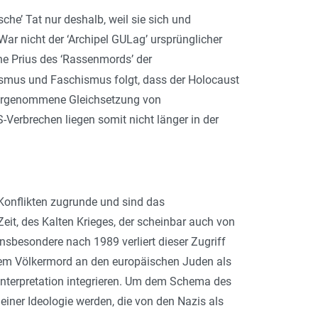
ische’ Tat nur deshalb, weil sie sich und
 War nicht der ‘Archipel GULag’ ursprünglicher
he Prius des ‘Rassenmords’ der
us und Faschismus folgt, dass der Holocaust
n vorgenommene Gleichsetzung von
erbrechen liegen somit nicht länger in der
 Konflikten zugrunde und sind das
eit, des Kalten Krieges, der scheinbar auch von
sbesondere nach 1989 verliert dieser Zugriff
 dem Völkermord an den europäischen Juden als
Interpretation integrieren. Um dem Schema des
ner Ideologie werden, die von den Nazis als