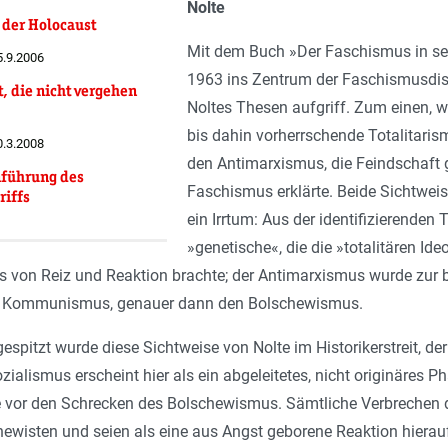
Nolte
 der Holocaust
Mit dem Buch »Der Faschismus in sei
5.9.2006
1963 ins Zentrum der Faschismusdisk
, die nicht vergehen
Noltes Thesen aufgriff. Zum einen, w
bis dahin vorherrschende Totalitari
0.3.2008
den Antimarxismus, die Feindschaft
nführung des
Faschismus erklärte. Beide Sichtweis
iffs
ein Irrtum: Aus der identifizierenden
»genetische«, die die »totalitären 
is von Reiz und Reaktion brachte; der Antimarxismus wurde zur b
n Kommunismus, genauer dann den Bolschewismus.
espitzt wurde diese Sichtweise von Nolte im Historikerstreit, 
zialismus erscheint hier als ein abgeleitetes, nicht originäres 
 vor den Schrecken des Bolschewismus. Sämtliche Verbrechen de
ewisten und seien als eine aus Angst geborene Reaktion hierauf