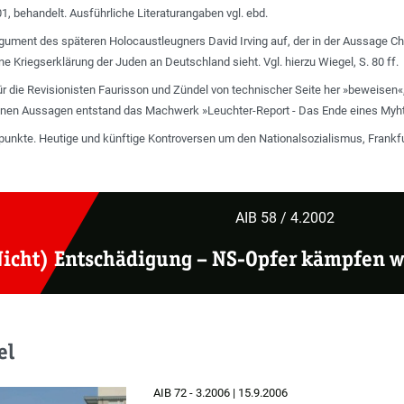
, behandelt. Ausführliche Literaturangaben vgl. ebd.
 Argument des späteren Holocaustleugners David Irving auf, der in der Aussage
e Kriegserklärung der Juden an Deutschland sieht. Vgl. hierzu Wiegel, S. 80 ff.
 für die Revisionisten Faurisson und Zündel von technischer Seite her »bewei
inen Aussagen entstand das Machwerk »Leuchter-Report - Das Ende eines Myh
itpunkte. Heutige und künftige Kontroversen um den Nationalsozialismus, Frankfur
AIB 58 / 4.2002
Nicht) Entschädigung
–
NS-Opfer kämpfen w
el
AIB 72 - 3.2006 | 15.9.2006