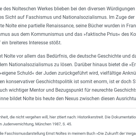
te des Nolteschen Werkes blieben bei den diversen Würdigungen
s Sicht auf Faschismus und Nationalsozialismus. Im Zuge de
Nolte eine partielle Renaissance, seine Bücher wurden in Frankrei
ismus aus dem Kommunismus und das »faktische Prius« des Ko
ein breiteres Interesse stößt.
t Nolte vor allem das Bedürfnis, die deutsche Geschichte und d
dem Nationalsozialismus zu lösen. Darüber hinaus bietet die »Erk
 »eigene Schuld« der Juden zurückgeführt wird, vielfältige Ankn
n konservativer Geschichtspolitik ist somit enorm, ist er doch S
uch wichtiger Mentor und Bezugspunkt für neurechte Geschicht
nne bildet Nolte bis heute den Nexus zwischen diesen Ausricht
heit, die nicht vergehen will, hier zitiert nach: Historikerstreit. Die Dokumentati
en Judenvernichtung, München 1987, S. 45.
die Faschismusdarstellung Ernst Noltes in meinem Buch »Die Zukunft der Vergan