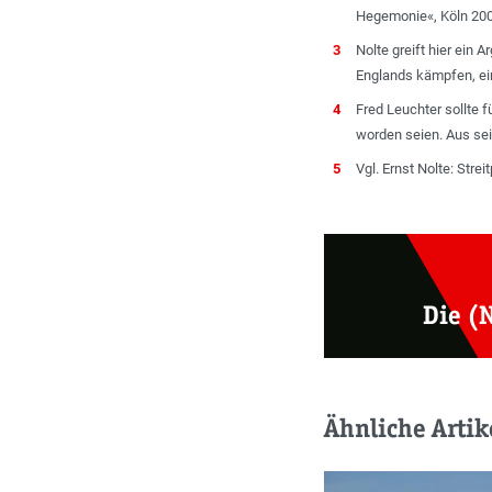
Hegemonie«, Köln 2001
3
Nolte greift hier ein
Englands kämpfen, ein
4
Fred Leuchter sollte
worden seien. Aus se
5
Vgl. Ernst Nolte: Stre
Die (
Ähnliche Artik