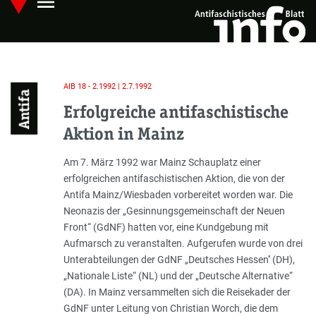
menu
Skip
Hauptmenü öffnen
to
main
content
AIB 18 - 2.1992 | 2.7.1992
Antifa
Erfolgreiche antifaschistische
Aktion in Mainz
Einleitung
Am 7. März 1992 war Mainz Schauplatz einer
erfolgreichen antifaschistischen Aktion, die von der
Antifa Mainz/Wiesbaden vorbereitet worden war. Die
Neonazis der „Gesinnungsgemeinschaft der Neuen
Front“ (GdNF) hatten vor, eine Kundgebung mit
Aufmarsch zu veranstalten. Aufgerufen wurde von drei
Unterabteilungen der GdNF „Deutsches Hessen'' (DH),
„Nationale Liste“ (NL) und der „Deutsche Alternative“
(DA). In Mainz versammelten sich die Reisekader der
GdNF unter Leitung von Christian Worch, die dem