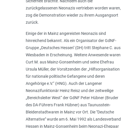
Sicherheit brachte. Nachdem auch die
zurückgelassenen Neonazis vertrieben worden waren,
zog die Demonstration wieder zu ihrem Ausgangsort
zurück.
Einige der in Mainz angereisten Neonazis sind
hinreichend bekannt. Als ein Organisator der GdNF-
Gruppe „Deutsches Hessen'' (DH) tritt Stephane C. aus
Wiesbaden in Erscheinung. Weitere Anwesende waren
Curt M. aus Mainz-Gonsenheim und seine Ehefrau
Ursula Müller, der Vorsitzenden der „Hilfsorganisation
für nationale politische Gefangene und deren
Angehörige e.V.“ (HNG). Auch der Langener
Neonazifunktionär Heinz Reisz und der zeitweilige
„Bereichsleiter West“ der GdNF Peter Hübner (Bruder
des DA-Führers Frank Hübner) aus Taunusstein-
Bleidenstadtwaren in Mainz vor Ort. Die "Deutsche
Alternative" wurde am 6. Mai 1992 als Landesverband
Hessen in Mainz-Gonsenheim beim Neonazi-Ehepaar