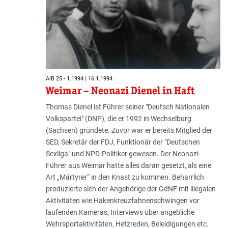
AIB 25 - 1.1994 | 16.1.1994
Weimar – Neonazi Dienel in Haft
Thomas Dienel ist Führer seiner "Deutsch Nationalen
Volkspartei" (DNP), die er 1992 in Wechselburg
(Sachsen) gründete. Zuvor war er bereits Mitglied der
SED, Sekretär der FDJ, Funktionär der "Deutschen
Sexliga" und NPD-Politiker gewesen. Der Neonazi-
Führer aus Weimar hatte alles daran gesetzt, als eine
Art „Märtyrer“ in den Knast zu kommen. Beharrlich
produzierte sich der Angehörige der GdNF mit illegalen
Aktivitäten wie Hakenkreuzfahnenschwingen vor
laufenden Kameras, Interviews über angebliche
Wehrsportaktivitäten, Hetzreden, Beleidigungen etc.