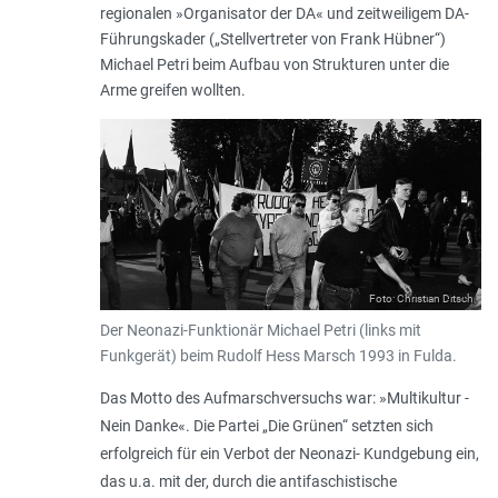
regionalen »Organisator der DA« und zeitweiligem DA-
Führungskader („Stellvertreter von Frank Hübner“)
Michael Petri beim Aufbau von Strukturen unter die
Arme greifen wollten.
Foto: Christian Ditsch
Der Neonazi-Funktionär Michael Petri (links mit
Funkgerät) beim Rudolf Hess Marsch 1993 in Fulda.
Das Motto des Aufmarschversuchs war: »
Multikultur -
Nein Danke
«. Die Partei „Die Grünen“ setzten sich
erfolgreich für ein Verbot der Neonazi- Kundgebung ein,
das u.a. mit der, durch die antifaschistische