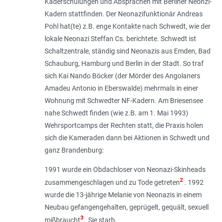
Kaderschulungen und Absprachen mit Berliner Neonzi-
Kadern stattfinden. Der Neonazifunktionär Andreas
Pohl hat(te) z.B. enge Kontakte nach Schwedt, wie der
lokale Neonazi Steffan Cs. berichtete. Schwedt ist
Schaltzentrale, ständig sind Neonazis aus Emden, Bad
Schauburg, Hamburg und Berlin in der Stadt. So traf
sich Kai Nando Böcker (der Mörder des Angolaners
Amadeu Antonio in Eberswalde) mehrmals in einer
Wohnung mit Schwedter NF-Kadern. Am Briesensee
nahe Schwedt finden (wie z.B. am 1. Mai 1993)
Wehrsportcamps der Rechten statt, die Praxis holen
sich die Kameraden dann bei Aktionen in Schwedt und
ganz Brandenburg:
1991 wurde ein Obdachloser von Neonazi-Skinheads
2
zusammengeschlagen und zu Tode getreten
. 1992
wurde die 13-jährige Melanie von Neonazis in einem
Neubau gefangengehalten, geprügelt, gequält, sexuell
3
mißbraucht
. Sie starb.