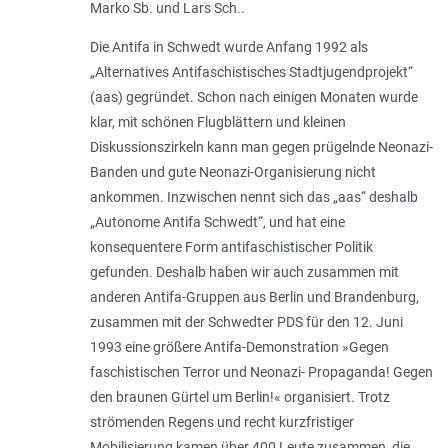
Marko Sb. und Lars Sch..
Die Antifa in Schwedt wurde Anfang 1992 als
„Alternatives Antifaschistisches Stadtjugendprojekt“
(aas) gegründet. Schon nach einigen Monaten wurde
klar, mit schönen Flugblättern und kleinen
Diskussionszirkeln kann man gegen prügelnde Neonazi-
Banden und gute Neonazi-Organisierung nicht
ankommen. Inzwischen nennt sich das „aas“ deshalb
„Autonome Antifa Schwedt“, und hat eine
konsequentere Form antifaschistischer Politik
gefunden. Deshalb haben wir auch zusammen mit
anderen Antifa-Gruppen aus Berlin und Brandenburg,
zusammen mit der Schwedter PDS für den 12. Juni
1993 eine größere Antifa-Demonstration »
Gegen
faschistischen Terror und Neonazi- Propaganda! Gegen
den braunen Gürtel um Berlin!
« organisiert. Trotz
strömenden Regens und recht kurzfristiger
Mobilisierung kamen über 400 Leute zusammen, die