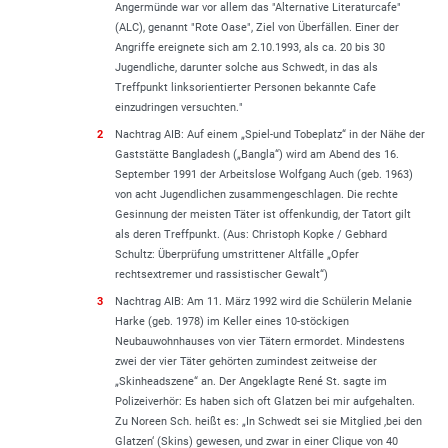
Angermünde war vor allem das "Alternative Literaturcafe"
(ALC), genannt "Rote Oase", Ziel von Überfällen. Einer der
Angriffe ereignete sich am 2.10.1993, als ca. 20 bis 30
Jugendliche, darunter solche aus Schwedt, in das als
Treffpunkt linksorientierter Personen bekannte Cafe
einzudringen versuchten.
"
2
Nachtrag AIB: Auf einem „Spiel-und Tobeplatz“ in der Nähe der
Gaststätte Bangladesh („Bangla“) wird am Abend des 16.
September 1991 der Arbeitslose Wolfgang Auch (geb. 1963)
von acht Jugendlichen zusammengeschlagen. Die rechte
Gesinnung der meisten Täter ist offenkundig, der Tatort gilt
als deren Treffpunkt. (Aus: Christoph Kopke / Gebhard
Schultz: Überprüfung umstrittener Altfälle „Opfer
rechtsextremer und rassistischer Gewalt“)
3
Nachtrag AIB: Am 11. März 1992 wird die Schülerin Melanie
Harke (geb. 1978) im Keller eines 10-stöckigen
Neubauwohnhauses von vier Tätern ermordet. Mindestens
zwei der vier Täter gehörten zumindest zeitweise der
„Skinheadszene“ an. Der Angeklagte René St. sagte im
Polizeiverhör: Es haben sich oft Glatzen bei mir aufgehalten.
Zu Noreen Sch. heißt es: „
In Schwedt sei sie Mitglied ‚bei den
Glatzen‘ (Skins) gewesen, und zwar in einer Clique von 40