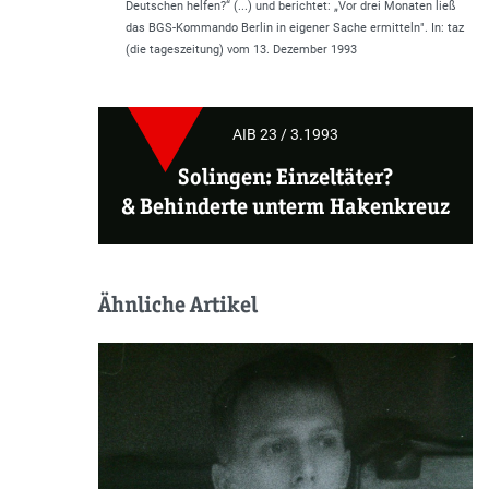
Deutschen helfen?
“ (...) und berichtet: „
Vor drei Monaten ließ
das BGS-Kommando Berlin in eigener Sache ermitteln
". In: taz
(die tageszeitung) vom 13. Dezember 1993
AIB 23 / 3.1993
Solingen: Einzeltäter?
&
Behinderte unterm Hakenkreuz
Ähnliche Artikel