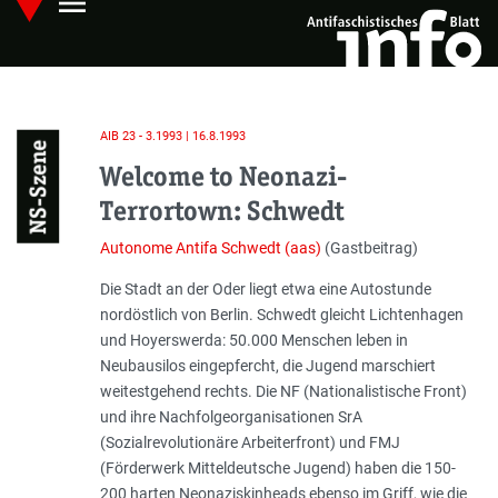
menu
Skip
Hauptmenü öffnen
to
main
content
AIB 23 - 3.1993 | 16.8.1993
NS-Szene
Welcome to Neonazi-
Terrortown: Schwedt
Autonome Antifa Schwedt (aas)
(Gastbeitrag)
Einleitung
Die Stadt an der Oder liegt etwa eine Autostunde
nordöstlich von Berlin. Schwedt gleicht Lichtenhagen
und Hoyerswerda: 50.000 Menschen leben in
Neubausilos eingepfercht, die Jugend marschiert
weitestgehend rechts. Die NF (Nationalistische Front)
und ihre Nachfolgeorganisationen SrA
(Sozialrevolutionäre Arbeiterfront) und FMJ
(Förderwerk Mitteldeutsche Jugend) haben die 150-
200 harten Neonaziskinheads ebenso im Griff, wie die