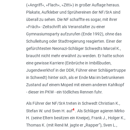
(»Angriff«, »Flach«, »Zitti«) in großer Auflage heraus.
Plakate, Aufkleber und Sprühereinen der NF/SrA sind
überall zu sehen. Die NF schaffte es sogar, mit ihrer
»Fräch« -Zeitschrift als Veranstalter zu einer
Gymnasiumsparty aufzurufen (Ende 1992), ohne das
Schulleitung oder Stadtregierung reagierten. Einer der
gefürchtesten Neonazi-Schläger Schwedts Marcel K.,
braucht nicht mehr erwähnt zu werden. Er hatte schon
eine gewisse Karriere (Einbrüche in Imbißbuden,
Jugendwerkhof in der DDR, Führer einer Schlägertruppe
in Schwedt) hinter sich, als er Ende Mai im betrunkenen
Zustand auf einem Moped mit einem anderen Kahlkopf
- dieser im PKW - ein tödliches Rennen fuhr.
Als Führer der NF/SrA treten in Schwedt Christian K.,
4
Stefan W. und Sven H. auf
. Als Schläger agieren Mirko
H. (seine Eltern besitzen ein Kneipe), Frank J., Holger K.,
Thomas K. (mit René M. jagte er „Rapper“), Sven L.,