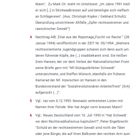
Mann
". Zu Maik Ch. steht im Urteilstext: „
Im Jahre 1991 hielt
er sich […] in Skinheadkreisen auf und beteiligte sich vielfach
an Schlägereien"
. (Aus: Christoph Kopke / Gebhard Schultz:
Überprüfung umstrittener Altfälle „Opfer rechtsextremer und
rassistischer Gewalt“)
4
Nachtrag AIB: Zitat aus der Reportage„Furcht vor Rache “ (28.
Januar 1994) veröffentlicht in der ZEIT Nr. 05/1994: „
Mehrere
rechtsorientierte Jugendgruppen scharen sich denn auch um
deren führende Köpfe, die (…) stadtbekannt sind. Sie heißen
Sven Hansen, der vor dem Verbot der Nationalistischen Front
seine Briefe gern mit "NF-Stützpunktleiter Schwedt"
unterzeichnete, und Steffen Wünsch, ebenfalls ein früherer
Kamerad der NF. Inzwischen ist Hansen in den
Bundesvorstand der "Sozialrevolutionären Arbeiterfront" (SrA)
aufgerückt (...)
“.
5
Vgl.: taz vom 6.12.1993: Neonazis verbreiteten Listen mit
Namen ihrer Feinde: Wer hat Angst vorm braunen Mann?
6
Vgl.: Neues Deutschland vom 10. Juli 1993 in "
Hat Schwedt
vor dem Rechtsradikalismus kapituliert
?", Peter Engelbrecht:
"
Schuld an der rechtsextremen Gewalt sind nicht die Täter
oder jene Bürger, die auf ihren Balkonen den rechten Arm zum