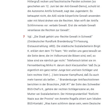
Hitlergruß recken und faschistische Parolen schreien (so
geschehen am 12. Juni bei der Anti-Gewalt-Demo), schuld ist
die Autonome Antifa Schwedt, sagt das Jugendamt. Es
behauptet nicht, die AAS würde körperliche Gewalt anwenden
oder mit Mord drohen wie die Rechten. Man wirft der Antifa
Schlimmeres vor: verbale Gewalt. Erst die verbale Gewalt
veranlasse die Rechten zur Gewalt
".
7
Vgl.: „
Die Stadt gehört uns- Rechte Gewalt in Schwedt
“
(Ostdeutscher Rundfunk Brandenburg/TV-Fassung,
Erstausstrahlung: ARD). Die städtische Sozialarbeiterin Birgit
K. erklärt dort dem TV-Team: "
Wir stellen uns ganz bewußt an
die Seite derer, die im Volksmund die Bösen sind, weil, so
böse sind sie nämlich gar nicht
." Telefonisch bittet sie im
Fernsehbeitrag Mirko H. darum doch klarzustellen "
daß Du ja
eigentlich ein ganz netter Junge bist und kein Schläger und
kein rechtes Vieh (...) kein brauner Kampfhund, daß Du auch
mehr kannst als bellen ...
" Brandenburger AntifaschistInnen
berichten in der Broschüre „HdK #1“ der Sohn des Schwedter
BGS-Chef's K., gehöre der rechten Schlägerszene an, die
Mutter sei Sozialarbeiterin. Der Hintergrundartikel "
Rotlicht-
Nazis aus der Provinz
" von Annette Rogalla zitiert zum lokalen
BGS-Kontakt: „
Was kann schlimm daran sein, wenn Deutsche