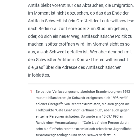
Antifa bleibt vorerst nur das Abtauchen, die Emigration.
Im Moment ist nicht abzusehen, ob das das Ende der
Antifa in Schwedt ist (ein Großteil der Leute will sowieso
nach Berlin o.ä. zur Lehre oder zum Studium gehen),
oder, ob sich ein neuer Weg, antifaschistische Politik zu
machen, später eröffnen wird. Im Moment sieht es so
aus, als ob Schwedt gefallen ist. Wer aber dennoch mit
den Schwedter Antifas in Kontakt treten will, erreicht
die „aas“ über die Adresse des Antifaschistischen
Infoblattes.
1
Selbst der Verfassungsschutzberichte Brandenburg von 1993
musste bilanzieren: „
In Schwedt ereigneten sich 1993 zwölf
solcher Übergriffe von Rechtsextremisten, die sich gegen die
Treffpunkte "Cafe Lisa" und "Karthausclub", aber auch gegen
einzelne Personen richteten. So wurde am 18.09.1993 am
Rande einer Veranstaltung im "Cafe Lisa" eine Person durch
zehn bis fünfzehn rechtsextremistisch orientierte Jugendliche
zusammengeschlagen und dabei schwer verletzt. In