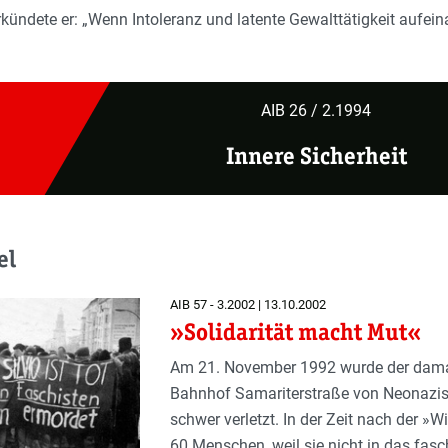
kündete er: „
Wenn Intoleranz und latente Gewalttätigkeit aufei
AIB 26 / 2.1994
Innere Sicherheit
el
AIB 57 - 3.2002 | 13.10.2002
»Solidarität macht Mut«
Am 21. November 1992 wurde der damals
Bahnhof Samariterstraße von Neonazis
schwer verletzt. In der Zeit nach der »
60 Menschen, weil sie nicht in das fasc