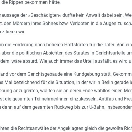
 die Rippen bekommen hätte.
ussage der »Geschädigten« durfte kein Anwalt dabei sein. Wede
t, den Mördern ihres Sohnes bzw. Verlobten in die Augen zu sc
 zitieren wir:
 um die Forderung nach höheren Haftstrafen für die Täter. Von ei
it aber die politischen Absichten des Staates in Gerichtsurteile
dern, wäre absurd. Wie auch immer das Urteil ausfällt, es wird u
and vor dem Gerichtsgebäude eine Kundgebung statt. Gekommen
es Mal bezeichnend für die Situation, in der wir in Berlin gerade
bung anzugreifen, wollten sie an deren Ende wahllos einen Mens
st die gesamten TeilnehmerInnen einzukesseln, Antifas und Fre
g dann auf dem gesamten Rückweg bis zur U-Bahn, insbesondere
ten die Rechtsanwälte der Angeklagten gleich die gewollte Rich