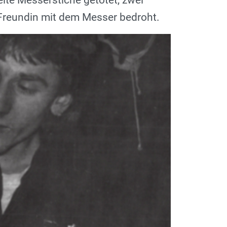
elte Messerstiche getötet, zwei
 Freundin mit dem Messer bedroht.