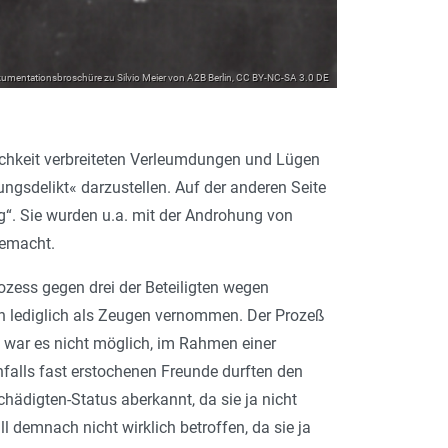
kumentationsbroschüre zu Silvio Meier von A2B Berlin, CC BY-NC-SA 3.0 DE
tlichkeit verbreiteten Verleumdungen und Lügen
ungsdelikt« darzustellen. Auf der anderen Seite
g“. Sie wurden u.a. mit der Androhung von
gemacht.
zess gegen drei der Beteiligten wegen
en lediglich als Zeugen vernommen. Der Prozeß
ch war es nicht möglich, im Rahmen einer
falls fast erstochenen Freunde durften den
hädigten-Status aberkannt, da sie ja nicht
 demnach nicht wirklich betroffen, da sie ja