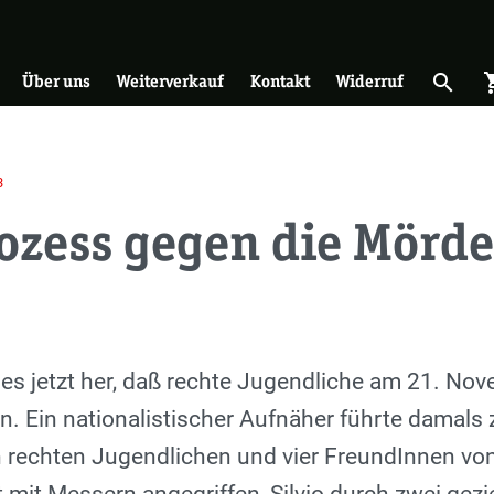
on
search
shopp
Suche 
Über uns
Weiterverkauf
Kontakt
Widerruf
3
zess gegen die Mörder
t es jetzt her, daß rechte Jugendliche am 21. N
n. Ein nationalistischer Aufnäher führte damals
 rechten Jugendlichen und vier FreundInnen von