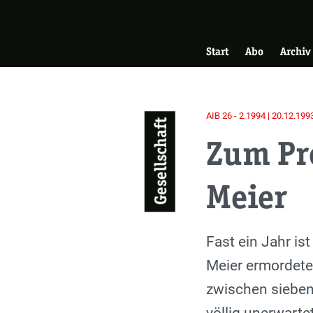
Skip
Zur Startseite
to
Hauptnavigati
main
Start
Abo
Archiv
content
AIB 26 - 2.1994 | 20.12.199
Gesellschaft
Zum Pro
Meier
Einleitung
Fast ein Jahr is
Meier ermordete
zwischen sieben