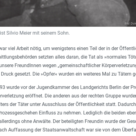
Bild: Do
hist Silvio Meier mit seinem Sohn.
 war viel Arbeit nötig, um wenigstens einen Teil der in der Öffen
mittlungsbehörden setzten alles daran, die Tat als »normales Töt
 unsere FreundInnen wegen „gemeinschaftlicher Körperverletzun
 Druck gesetzt. Die »Opfer« wurden ein weiteres Mal zu Tätern 
3 wurde vor der Jugendkammer des Landgerichts Berlin der Pro
rverletzung eröffnet. Die anderen aus der rechten Gruppe wurd
ters der Täter unter Ausschluss der Öffentlichkeit statt. Dadur
rozessgeschehen Einfluss zu nehmen. Lediglich die beiden eben
llerdings ohne Anwälte. Der beteiligten Freundin wurde der Gesc
Nach Auffassung der Staatsanwaltschaft war sie von dem Überfall