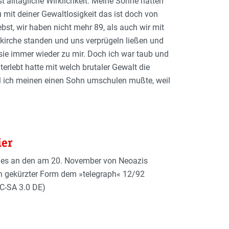
t alltägliche Wirklichkeit. Meine Söhne hatten
u mit deiner Gewaltlosigkeit das ist doch von
ebst, wir haben nicht mehr 89, als auch wir mit
irche standen und uns verprügeln ließen und
 sie immer wieder zu mir. Doch ich war taub und
terlebt hatte mit welch brutaler Gewalt die
 ich meinen einen Sohn umschulen mußte, weil
ier
ndes an den am 20. November von Neoazis
t in gekürzter Form dem »telegraph« 12/92
C-SA 3.0 DE)