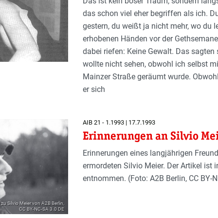
Das ist kein böser Traum, sondern längs
das schon viel eher begriffen als ich. D
gestern, du weißt ja nicht mehr, wo du l
erhobenen Händen vor der Gethsemanek
dabei riefen: Keine Gewalt. Das sagten
wollte nicht sehen, obwohl ich selbst mi
Mainzer Straße geräumt wurde. Obwohl
er sich
AIB 21 - 1.1993 | 17.7.1993
Erinnerungen an Silvio Me
Erinnerungen eines langjährigen Freu
ermordeten Silvio Meier. Der Artikel is
entnommen. (Foto: A2B Berlin, CC BY-N
u Silvio Meier von A2B Berlin,
CC BY-NC-SA 3.0 DE