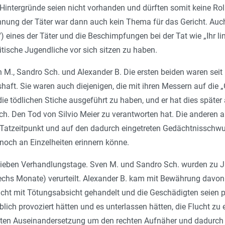
he Hintergründe seien nicht vorhanden und dürften somit keine Ro
nnung der Täter war dann auch kein Thema für das Gericht. Auch 
“) eines der Täter und die Beschimpfungen bei der Tat wie „
Ihr l
tische Jugendliche vor sich sitzen zu haben.
M., Sandro Sch. und Alexander B. Die ersten beiden waren seit i
haft. Sie waren auch diejenigen, die mit ihren Messern auf die
 die tödlichen Stiche ausgeführt zu haben, und er hat dies späte
h. Den Tod von Silvio Meier zu verantworten hat. Die anderen an
 Tatzeitpunkt und auf den dadurch eingetreten Gedächtnisschwu
 noch an Einzelheiten erinnern könne.
sieben Verhandlungstage. Sven M. und Sandro Sch. wurden zu J
echs Monate) verurteilt. Alexander B. kam mit Bewährung davon. 
cht mit Tötungsabsicht gehandelt und die Geschädigten seien pra
h provoziert hätten und es unterlassen hätten, die Flucht zu er
sten Auseinandersetzung um den rechten Aufnäher und dadurch i