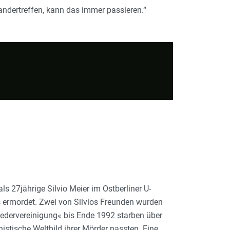
nandertreffen, kann das immer passieren
.“
 27jährige Silvio Meier im Ostberliner U-
 ermordet. Zwei von Silvios Freunden wurden
Wiedervereinigung« bis Ende 1992 starben über
histische Weltbild ihrer Mörder passten. Eine