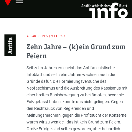
menu
Skip
Hauptmenü öffnen
to
main
content
AIB 40 - 3.1997 | 9.11.1997
Antifa
Zehn Jahre – (k)ein Grund zum
Feiern
Einleitung
Seit zehn Jahren erscheint das Antifaschistische
Infoblatt und seit zehn Jahren wachsen auch die
Gründe dafür. Die Formierungsversuche des
Neofaschismus und die Ausbreitung des Rassismus mit
einer breiten Basisbewegung zu bekämpfen, bevor sie
Fuß gefasst haben, konnte uns nicht gelingen. Gegen
den Rechtsruck von Regierenden und
Meinungsmachern, gegen die Profitsucht der Konzerne
waren wir zu wenige - das ist kein Grund zum Feiern.
Große Erfolge sind selten geworden, aber beharrlich