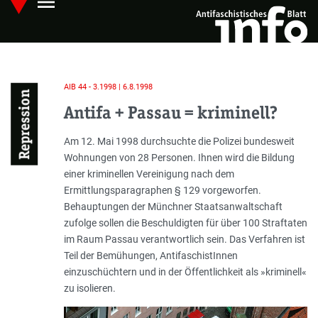
menu
Skip
Hauptmenü öffnen
to
main
content
AIB 44 - 3.1998 | 6.8.1998
Repression
Antifa + Passau = kriminell?
Einleitung
Am 12. Mai 1998 durchsuchte die Polizei bundesweit
Wohnungen von 28 Personen. Ihnen wird die Bildung
einer kriminellen Vereinigung nach dem
Ermittlungsparagraphen § 129 vorgeworfen.
Behauptungen der Münchner Staatsanwaltschaft
zufolge sollen die Beschuldigten für über 100 Straftaten
im Raum Passau verantwortlich sein. Das Verfahren ist
Teil der Bemühungen, AntifaschistInnen
einzuschüchtern und in der Öffentlichkeit als »kriminell«
zu isolieren.