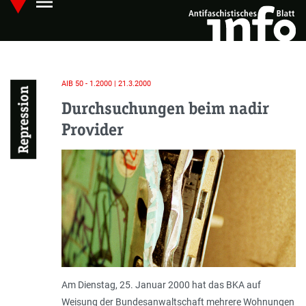
menu
Skip
Hauptmenü öffnen
to
main
content
AIB 50 - 1.2000 | 21.3.2000
Repression
Durchsuchungen beim nadir
Provider
Am Dienstag, 25. Januar 2000 hat das BKA auf
Weisung der Bundesanwaltschaft mehrere Wohnungen