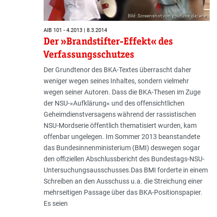
Bild: Screenshot von youtube.de/arte
AIB 101 - 4.2013 | 8.3.2014
Der »Brandstifter-Effekt« des
Verfassungsschutzes
Der Grundtenor des BKA-Textes überrascht daher
weniger wegen seines Inhaltes, sondern vielmehr
wegen seiner Autoren. Dass die BKA-Thesen im Zuge
der NSU-»Aufklärung« und des offensichtlichen
Geheimdienstversagens während der rassistischen
NSU-Mordserie öffentlich thematisiert wurden, kam
offenbar ungelegen. Im Sommer 2013 beanstandete
das Bundesinnenministerium (BMI) deswegen sogar
den offiziellen Abschlussbericht des Bundestags-NSU-
Untersuchungsausschusses.Das BMI forderte in einem
Schreiben an den Ausschuss u.a. die Streichung einer
mehrseitigen Passage über das BKA-Positionspapier.
Es seien