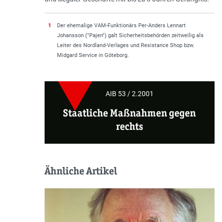
1
Der ehemalige VAM-Funktionärs Per-Anders Lennart
Johansson ("Pajen") galt Sicherheitsbehörden zeitweilig als
Leiter des Nordland-Verlages und Resistance Shop bzw.
Midgard Service in Göteborg.
AIB 53 / 2.2001
Staatliche Maßnahmen gegen
rechts
Ähnliche Artikel