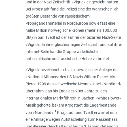
und in der Nazi-Zeitschrift »Vigrid« eingereicht hatten.
Bei Krogstadt fand die Polizei eine der wahrscheinlich
größten Bestände von rassistischem
Propagandamaterial in Nordeuropa sowie fast eine
halbe Million norwegische Kronen (mehr als 100.000
DM) in bar. Tvedt ist der Führer der bizarren Nazi-Sekte
»Vigrid«. In ihrer gleichnamigen Zeitschrift und auf ihrer
Internet-Seite hat die Gruppe widerlichste
antisemitische und rassistische Hetze verbreitet.
»Vigrid« bezeichnet sich als norwegischer Ableger der
»National Alliance« des US-Nazis William Pierce. Als
Pierce 1999 das schwedische Neonazilabel »Nordland«
übernahm, das bis Ende des 90er Jahre zu den
internationalen Marktführern in Sachen »White Power«
Musik gehörte, bekam Krogstadt die Lagerbestände
1
von »Nordland«.
Krogstadt und Tvedt erwartet nun
eine Anklage wegen Aufstachelung zum Rassenhass
und illegaler Geschäfte mit bis zu 3 Jahren Gefängnis.