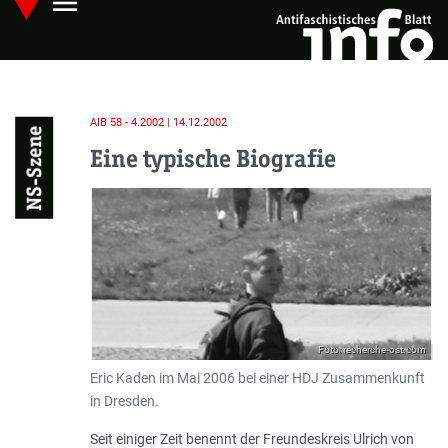
menu
Skip
Hauptmenü öffnen
to
main
content
AIB 58 - 4.2002 | 14.12.2002
NS-Szene
Eine typische Biografie
Foto: recherche-ost.com
Eric Kaden im Mai 2006 bei einer HDJ Zusammenkunft
in Dresden.
Seit einiger Zeit benennt der Freundeskreis Ulrich von