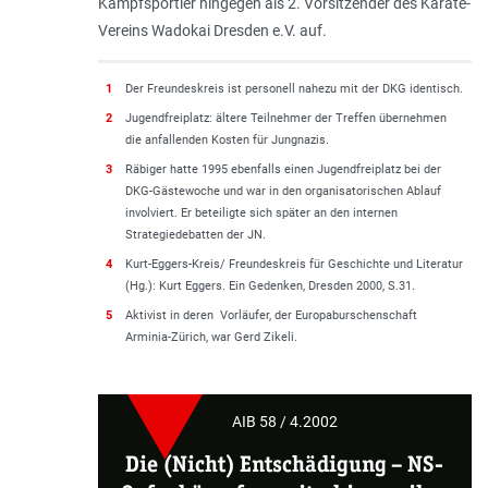
Kampfsportler hingegen als 2. Vorsitzender des Karate-
Vereins Wadokai Dresden e.V. auf.
1
Der Freundeskreis ist personell nahezu mit der DKG identisch.
2
Jugendfreiplatz: ältere Teilnehmer der Treffen übernehmen
die anfallenden Kosten für Jungnazis.
3
Räbiger hatte 1995 ebenfalls einen Jugendfreiplatz bei der
DKG-Gästewoche und war in den organisatorischen Ablauf
involviert. Er beteiligte sich später an den internen
Strategiedebatten der JN.
4
Kurt-Eggers-Kreis/ Freundeskreis für Geschichte und Literatur
(Hg.): Kurt Eggers. Ein Gedenken, Dresden 2000, S.31.
5
Aktivist in deren Vorläufer, der Europaburschenschaft
Arminia-Zürich, war Gerd Zikeli.
AIB 58 / 4.2002
Die (Nicht) Entschädigung
–
NS-