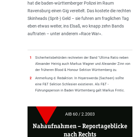
hat die baden-württemberger Polizei im Raum
Ravensburg einen Gig vereitelt. Das kostete die rechten
Skinheads (Sprit-) Geld – sie fuhren am fraglichen Tag
eben etwas weiter, ins Elsaß, wo knapp zehn Bands
auftraten – unter anderem »Race War«.
1
Sicherheitsbehörden rechneten der Band "Ultima Ratio neben
Alexander Heinig auch Markus Wagner und Alexander Zinn von
der früheren Blood & Honour Sektion Württemberg zu.
2
Anmerkung d. Redaktion: In Hoyerswerda (Sachsen) sollte
eine F&T Sektion Schlesien existieren. Als F&T -
Führungsperson in Baden Württemberg galt Markus Frntic.
AIB 60 / 2.2003
Nahaufnahmen
–
Reportageblicke
nach Rechts