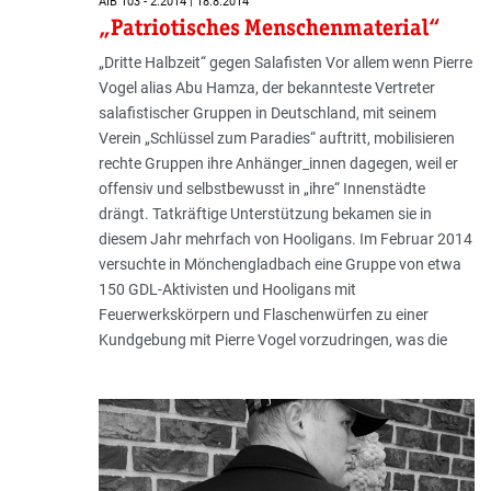
AIB 103 - 2.2014 | 18.8.2014
„Patriotisches Menschenmaterial“
„Dritte Halbzeit“ gegen Salafisten Vor allem wenn Pierre
Vogel alias Abu Hamza, der bekannteste Vertreter
salafistischer Gruppen in Deutschland, mit seinem
Verein „Schlüssel zum Paradies“ auftritt, mobilisie­ren
rechte Gruppen ihre Anhänger_innen dagegen, weil er
offensiv und selbstbewusst in „ihre“ Innenstädte
drängt. Tatkräftige Unter­stützung bekamen sie in
diesem Jahr mehr­fach von Hooligans. Im Februar 2014
versuchte in Mönchengladbach eine Gruppe von etwa
150 GDL-Aktivisten und Hooligans mit
Feuerwerkskörpern und Flaschenwürfen zu einer
Kundgebung mit Pierre Vogel vorzudringen, was die