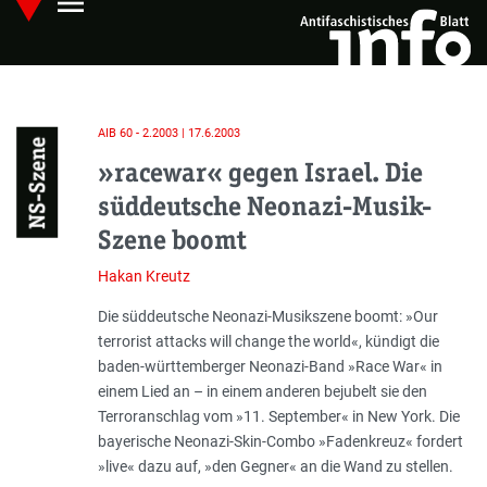
menu
Skip
Hauptmenü öffnen
to
main
content
AIB 60 - 2.2003 | 17.6.2003
NS-Szene
»racewar« gegen Israel. Die
süddeutsche Neonazi-Musik-
Szene boomt
Hakan Kreutz
Einleitung
Die süddeutsche Neonazi-Musikszene boomt: »Our
terrorist attacks will change the world«, kündigt die
baden-württemberger Neonazi-Band »Race War« in
einem Lied an – in einem anderen bejubelt sie den
Terroranschlag vom »11. September« in New York. Die
bayerische Neonazi-Skin-Combo »Fadenkreuz« fordert
»live« dazu auf, »den Gegner« an die Wand zu stellen.