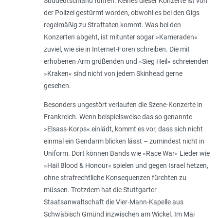
Süddeutschland fuhren. Keines dieser Konzerte ist von
der Polizei gestürmt worden, obwohl es bei den Gigs
regelmäßig zu Straftaten kommt. Was bei den
Konzerten abgeht, ist mitunter sogar »Kameraden«
zuviel, wie sie in Internet-Foren schreiben. Die mit
erhobenen Arm grüßenden und »Sieg Heil« schreienden
»Kraken« sind nicht von jedem Skinhead gerne
gesehen.
Besonders ungestört verlaufen die Szene-Konzerte in
Frankreich. Wenn beispielsweise das so genannte
»Elsass-Korps« einlädt, kommt es vor, dass sich nicht
einmal ein Gendarm blicken lässt – zumindest nicht in
Uniform. Dort können Bands wie »Race War« Lieder wie
»Hail Blood & Honour« spielen und gegen Israel hetzen,
ohne strafrechtliche Konsequenzen fürchten zu
müssen. Trotzdem hat die Stuttgarter
Staatsanwaltschaft die Vier-Mann-Kapelle aus
Schwäbisch Gmünd inzwischen am Wickel. Im Mai