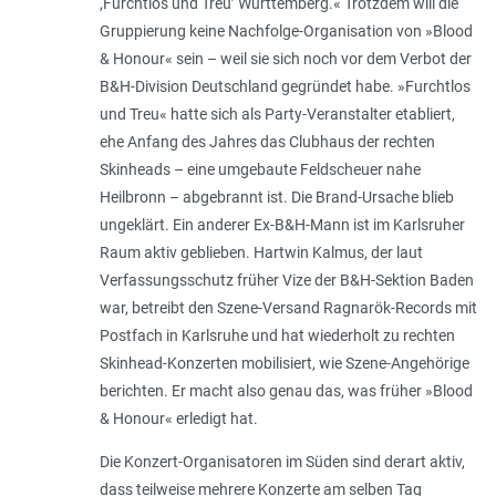
,Furchtlos und Treu’ Württemberg.« Trotzdem will die
Gruppierung keine Nachfolge-Organisation von »Blood
& Honour« sein – weil sie sich noch vor dem Verbot der
B&H-Division Deutsch­­land gegründet habe. »Furcht­los
und Treu« hatte sich als Party-Veranstalter etabliert,
ehe Anfang des Jahres das Clubhaus der rechten
Skinheads – eine umgebaute Feldscheuer nahe
Heilbronn – abgebrannt ist. Die Brand-Ursache blieb
ungeklärt. Ein anderer Ex-B&H-Mann ist im Karlsruher
Raum aktiv geblieben. Hartwin Kalmus, der laut
Verfassungsschutz früher Vize der B&H-Sektion Baden
war, betreibt den Szene-Versand Ragnarök-Records mit
Postfach in Karlsruhe und hat wie­der­holt zu rechten
Skinhead-Konzerten mobi­lisiert, wie Szene-Angehörige
be­richten. Er macht also genau das, was früher »Blood
& Honour« erledigt hat.
Die Konzert-Organisatoren im Sü­den sind derart aktiv,
dass teilweise mehrere Konzerte am selben Tag