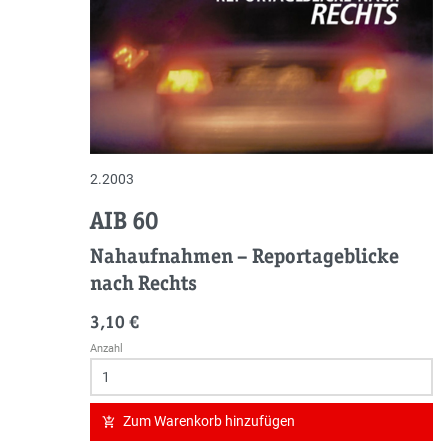
2.2003
AIB 60
Nahaufnahmen
–
Reportageblicke
nach Rechts
3,10 €
Anzahl
Zum Warenkorb hinzufügen
add_shopping_cart