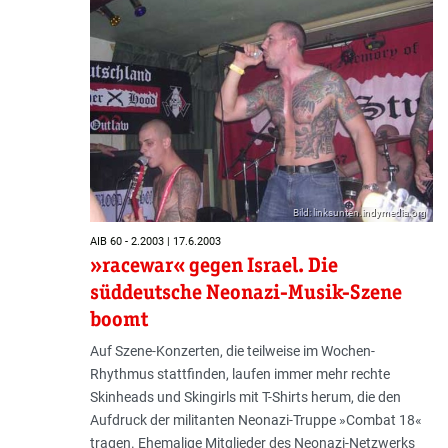
Bild: linksunten.indymedia.org
AIB 60 - 2.2003 | 17.6.2003
»racewar« gegen Israel. Die
süddeutsche Neonazi-Musik-Szene
boomt
Auf Szene-Konzerten, die teilweise im Wochen-
Rhythmus stattfinden, laufen immer mehr rechte
Skinheads und Skingirls mit T-Shirts herum, die den
Aufdruck der militanten Neonazi-Truppe »Combat 18«
tragen. Ehemalige Mitglieder des Neonazi-Netzwerks