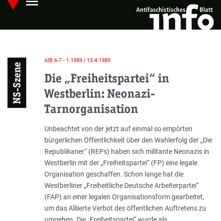
menu
Skip
Hauptmenü öffnen
to
main
content
AIB 6-7 - 1.1989 | 13.4.1989
NS-Szene
Die „Freiheitspartei“ in
Westberlin: Neonazi-
Tarnorganisation
Einleitung
Unbeachtet von der jetzt auf einmal so empörten
bürgerlichen Öffentlichkeit über den Wahlerfolg der „Die
Republikaner“ (REPs) haben sich militante Neonazis in
Westberlin mit der „Freiheitspartei“ (FP) eine legale
Organisation geschaffen. Schon lange hat die
Westberliner „Freiheitliche Deutsche Arbeiterpartei“
(FAP) an einer legalen Organisationsform gearbeitet,
um das Alliierte Verbot des öffentlichen Auftretens zu
umgehen. Die „Freiheitspartei“ wurde als