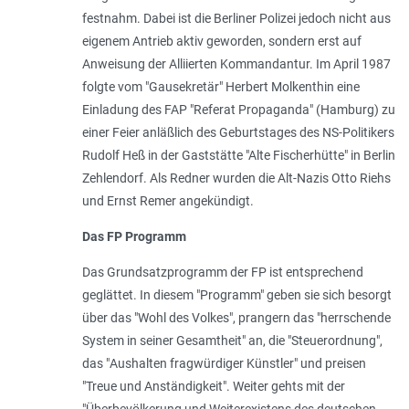
festnahm. Dabei ist die Berliner Polizei jedoch nicht aus
eigenem Antrieb aktiv geworden, sondern erst auf
Anweisung der Alliierten Kommandantur. Im April 1987
folgte vom "Gausekretär" Herbert Molkenthin eine
Einladung des FAP "Referat Propaganda" (Hamburg) zu
einer Feier anläßlich des Geburtstages des NS-Politikers
Rudolf Heß in der Gaststätte "Alte Fischerhütte" in Berlin
Zehlendorf. Als Redner wurden die Alt-Nazis Otto Riehs
und Ernst Remer angekündigt.
Das FP Programm
Das Grundsatzprogramm der FP ist entsprechend
geglättet. In diesem "Programm" geben sie sich besorgt
über das "
Wohl des Volkes
", prangern das "
herrschende
System in seiner Gesamtheit
" an, die "
Steuerordnung
",
das "
Aushalten fragwürdiger Künstler
" und preisen
"
Treue und Anständigkeit
". Weiter gehts mit der
"
Überbevölkerung und Weiterexistens des deutschen