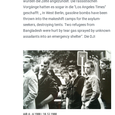
wurden die Zelte angezündet. Die rassistischen
Vorgänge hatten es sogar in die "Los Angeles Times"
geschafft: „ In West Berlin, gasoline bombs have been
thrown into the makeshift camps for the asylum-
seekers, destroying tents. Two refugees from
Bangladesh were hurt by tear gas sprayed by unknown
assailants into an emergency shelter“. Die DJI
AIB 4 - 4.1988 | 18.12.1988