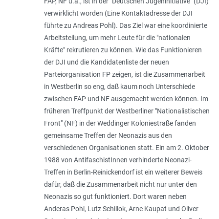
FAP, NF u.a., ist in der "Deutschen Jugeninitiative" (DJI)
verwirklicht worden (Eine Kontaktadresse der DJI
führte zu Andreas Pohl). Das Ziel war eine koordinierte
Arbeitsteilung, um mehr Leute für die "
nationalen
Kräfte
" rekrutieren zu können. Wie das Funktionieren
der DJI und die Kandidatenliste der neuen
Parteiorganisation FP zeigen, ist die Zusammenarbeit
in Westberlin so eng, daß kaum noch Unterschiede
zwischen FAP und NF ausgemacht werden können. Im
früheren Treffpunkt der Westberliner "Nationalistischen
Front" (NF) in der Weddinger Koloniestraße fanden
gemeinsame Treffen der Neonazis aus den
verschiedenen Organisationen statt. Ein am 2. Oktober
1988 von AntifaschistInnen verhinderte Neonazi-
Treffen in Berlin-Reinickendorf ist ein weiterer Beweis
dafür, daß die Zusammenarbeit nicht nur unter den
Neonazis so gut funktioniert. Dort waren neben
Anderas Pohl, Lutz Schillok, Arne Kaupat und Oliver