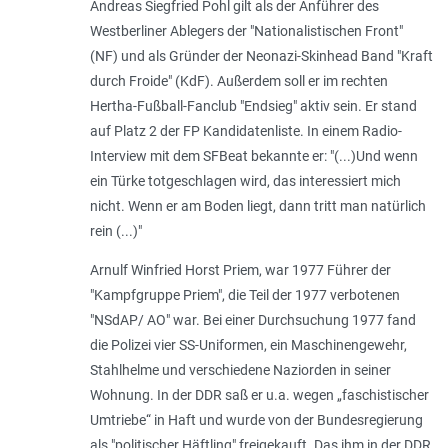
Andreas Siegfried Pohl gilt als der Anführer des
Westberliner Ablegers der "Nationalistischen Front"
(NF) und als Gründer der Neonazi-Skinhead Band "Kraft
durch Froide" (KdF). Außerdem soll er im rechten
Hertha-Fußball-Fanclub "Endsieg" aktiv sein. Er stand
auf Platz 2 der FP Kandidatenliste. In einem Radio-
Interview mit dem SFBeat bekannte er: "
(...)Und wenn
ein Türke totgeschlagen wird, das interessiert mich
nicht. Wenn er am Boden liegt, dann tritt man natürlich
rein (...)
"
Arnulf Winfried Horst Priem, war 1977 Führer der
"Kampfgruppe Priem", die Teil der 1977 verbotenen
"NSdAP/ AO" war. Bei einer Durchsuchung 1977 fand
die Polizei vier SS-Uniformen, ein Maschinengewehr,
Stahlhelme und verschiedene Naziorden in seiner
Wohnung. In der DDR saß er u.a. wegen „
faschistischer
Umtriebe
“ in Haft und wurde von der Bundesregierung
als "
politischer Häftling
" freigekauft. Das ihm in der DDR