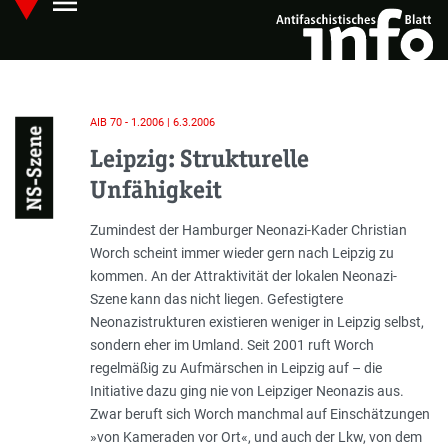
menu
Skip
Hauptmenü öffnen
to
main
content
AIB 70 - 1.2006 | 6.3.2006
NS-Szene
Leipzig: Strukturelle
Unfähigkeit
Einleitung
Zumindest der Hamburger Neonazi-Kader Christian
Worch scheint immer wieder gern nach Leipzig zu
kommen. An der Attraktivität der lokalen Neonazi-
Szene kann das nicht liegen. Gefestigtere
Neonazistrukturen existieren weniger in Leipzig selbst,
sondern eher im Umland. Seit 2001 ruft Worch
regelmäßig zu Aufmärschen in Leipzig auf – die
Initiative dazu ging nie von Leipziger Neonazis aus.
Zwar beruft sich Worch manchmal auf Einschätzungen
»von Kameraden vor Ort«, und auch der Lkw, von dem