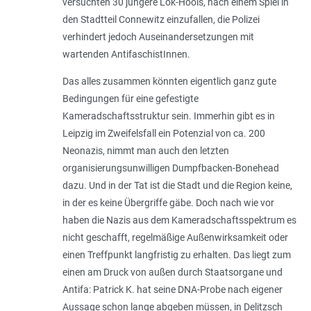
versuchten 30 jüngere Lok-Hools, nach einem Spiel in
den Stadtteil Connewitz einzufallen, die Polizei
verhindert jedoch Auseinandersetzungen mit
wartenden AntifaschistInnen.
Das alles zusammen könnten eigentlich ganz gute
Bedingungen für eine gefestigte
Kameradschaftsstruktur sein. Immerhin gibt es in
Leipzig im Zweifelsfall ein Potenzial von ca. 200
Neonazis, nimmt man auch den letzten
organisierungsunwilligen Dumpfbacken-Bonehead
dazu. Und in der Tat ist die Stadt und die Region keine,
in der es keine Übergriffe gäbe. Doch nach wie vor
haben die Nazis aus dem Kameradschaftsspektrum es
nicht geschafft, regelmäßige Außenwirksamkeit oder
einen Treffpunkt langfristig zu erhalten. Das liegt zum
einen am Druck von außen durch Staatsorgane und
Antifa: Patrick K. hat seine DNA-Probe nach eigener
Aussage schon lange abgeben müssen, in Delitzsch