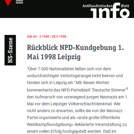
menu
Skip
Hauptmenü öffnen
to
main
content
AIB 44 - 3.1998 | 28.9.1998
NS-Szene
Rückblick NPD-Kundgebung 1.
Mai 1998 Leipzig
Einleitung
"
Über 7.000 Nationalisten ließen sich von dem
undurchsichtigen Verbotsgerangel nicht beirren und
fanden sich in Leipzig ein
." Mit diesen Worten
1
kommentierte das NPD-Parteiblatt "Deutsche Stimme"
den Aufmarsch von vorwiegend jungen Neonazis am 1.
Mai vor dem Leipziger Völkerschlachtdenkmal. Wie
nicht anders zu erwarten, sollte die von der Neonazi-
Partei organisierte und als »
erste große öffentliche
Wahlkampfkundgebung
« deklarierte Veranstaltung zu
einem vollen Erfolg hochgejubelt werden. Daß im