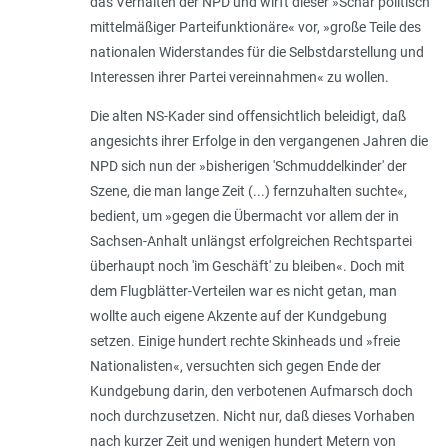
das Verhalten der NPD und wirft dieser »
Schar politisch
mittelmäßiger Parteifunktionäre
« vor, »
große Teile des
nationalen Widerstandes für die Selbstdarstellung und
Interessen ihrer Partei vereinnahmen
« zu wollen.
Die alten NS-Kader sind offensichtlich beleidigt, daß
angesichts ihrer Erfolge in den vergangenen Jahren die
NPD sich nun der »
bisherigen 'Schmuddelkinder' der
Szene, die man lange Zeit (...) fernzuhalten suchte
«,
bedient, um »
gegen die Übermacht vor allem der in
Sachsen-Anhalt unlängst erfolgreichen Rechtspartei
überhaupt noch 'im Geschäft' zu bleiben
«. Doch mit
dem Flugblätter-Verteilen war es nicht getan, man
wollte auch eigene Akzente auf der Kundgebung
setzen. Einige hundert rechte Skinheads und »freie
Nationalisten«, versuchten sich gegen Ende der
Kundgebung darin, den verbotenen Aufmarsch doch
noch durchzusetzen. Nicht nur, daß dieses Vorhaben
nach kurzer Zeit und wenigen hundert Metern von