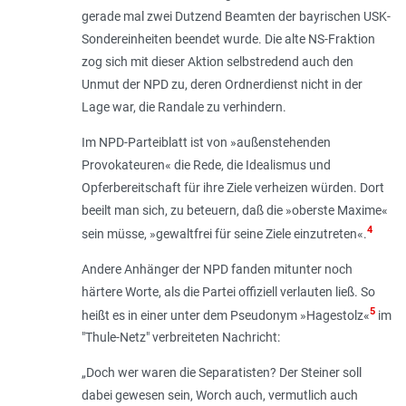
gerade mal zwei Dutzend Beamten der bayrischen USK-
Sondereinheiten beendet wurde. Die alte NS-Fraktion
zog sich mit dieser Aktion selbstredend auch den
Unmut der NPD zu, deren Ordnerdienst nicht in der
Lage war, die Randale zu verhindern.
Im NPD-Parteiblatt ist von »
außenstehenden
Provokateuren
« die Rede, die Idealismus und
Opferbereitschaft für ihre Ziele verheizen würden. Dort
beeilt man sich, zu beteuern, daß die »
oberste Maxime
«
4
sein müsse, »
gewaltfrei für seine Ziele einzutreten
«.
Andere Anhänger der NPD fanden mitunter noch
härtere Worte, als die Partei offiziell verlauten ließ. So
5
heißt es in einer unter dem Pseudonym »Hagestolz«
im
"Thule-Netz" verbreiteten Nachricht:
„
Doch wer waren die Separatisten? Der Steiner soll
dabei gewesen sein, Worch auch, vermutlich auch