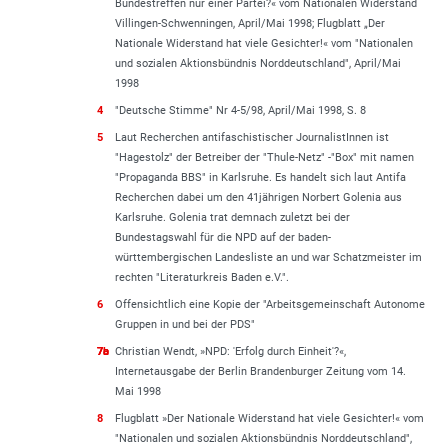
Bundestreffen nur einer Partei?« vom Nationalen Widerstand
Villingen-Schwenningen, April/Mai 1998; Flugblatt „Der
Nationale Widerstand hat viele Gesichter!« vom "Nationalen
und sozialen Aktionsbündnis Norddeutschland", April/Mai
1998
4
"Deutsche Stimme" Nr 4-5/98, April/Mai 1998, S. 8
5
Laut Recherchen antifaschistischer JournalistInnen ist
"Hagestolz" der Betreiber der "Thule-Netz" -"Box" mit namen
"Propaganda BBS" in Karlsruhe. Es handelt sich laut Antifa
Recherchen dabei um den 41jährigen Norbert Golenia aus
Karlsruhe. Golenia trat demnach zuletzt bei der
Bundestagswahl für die NPD auf der baden-
württembergischen Landesliste an und war Schatzmeister im
rechten "Literaturkreis Baden e.V.".
6
Offensichtlich eine Kopie der "Arbeitsgemeinschaft Autonome
Gruppen in und bei der PDS"
7a
7b
7c
Christian Wendt, »NPD: 'Erfolg durch Einheit'?«,
Internetausgabe der Berlin Brandenburger Zeitung vom 14.
Mai 1998
8
Flugblatt »Der Nationale Widerstand hat viele Gesichter!« vom
"Nationalen und sozialen Aktionsbündnis Norddeutschland",