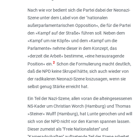
Nach wie vor bedient sich die Partei dabei der Neonazi-
Szene unter dem Label von der "
nationalen
außerparlamentarischen Opposition
«, die für die Partei
den »
Kampf auf der Straße
« führen soll. Neben dem
»
Kampf um nie Köpfe
« und dem »
Kampf um die
Parlamente
« nehme dieser in dem Konzept, das
»
derzeit die Arbeit
« bestimme, »
eine herausragende
2
Position
« ein.
Schon die Formulierung macht deutlich,
daß die NPD keine Skrupel hätte, sich auch wieder von
der radikaleren Neonazi-Szene loszusagen, wenn sie
selbst genug Stärke erreicht hat.
Ein Teil der Nazi-Szene, allen voran die alteingesessenen
NS-Kader um Christian Worch (Hamburg) und Thomas
»Steiner« Wulff (Hamburg), hat Lunte gerochen und will
sich von der NPD nicht vor den Karren spannen lassen.
Dieser zumeist als "Freie Nationalisten" und
"Kameradschaften" auftretende Teil der Szene arbeitet