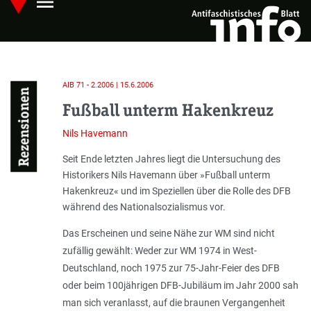
menu
Skip
Hauptmenü öffnen
to
main
content
AIB 71 - 2.2006 | 15.6.2006
Rezensionen
Fußball unterm Hakenkreuz
Nils Havemann
Einleitung
Seit Ende letzten Jahres liegt die Untersuchung des
Historikers Nils Havemann über »Fußball unterm
Hakenkreuz« und im Speziellen über die Rolle des DFB
während des Nationalsozialismus vor.
Das Erscheinen und seine Nähe zur WM sind nicht
zufällig gewählt: Weder zur WM 1974 in West-
Deutschland, noch 1975 zur 75-Jahr-Feier des DFB
oder beim 100jährigen DFB-Jubiläum im Jahr 2000 sah
man sich veranlasst, auf die braunen Vergangenheit