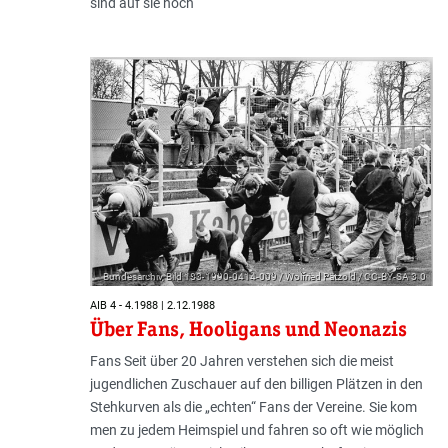
sind auf sie hoch
Bundesarchiv, Bild 183-1990-0414-009 / Wolfried Pätzold / CC-BY-SA 3.0
AIB 4 - 4.1988 | 2.12.1988
Über Fans, Hooligans und Neonazis
Fans Seit über 20 Jahren verstehen sich die meist
jugendlichen Zuschauer auf den billigen Plätzen in den
Stehkurven als die „echten“ Fans der Vereine. Sie kom
men zu jedem Heimspiel und fahren so oft wie möglich