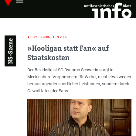
menu
Skip
Hauptmenü öffnen
to
main
content
AIB 72 - 3.2006 | 15.9.2006
NS-Szene
»Hooligan statt Fan« auf
Staatskosten
Einleitung
Der Bezirksligist SG Dynamo Schwerin sorgt in
Mecklenburg Vorpommern für Wirbel, nicht etwa wegen
herausragender sportlicher Leistungen, sondern durch
Gewalttaten der Fans.