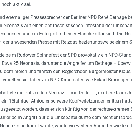
och aktiv sei.
nd ehemaliger Pressesprecher der Berliner NPD René Bethage be
n Neonazis auf einen antifaschistischen Infostand der Linkspar
schossen und ein Fotograf mit einer Flasche attackiert. Die Neo
on der anwesenden Presse mit Reizgas beziehungsweise einem Sc
de beim Rudower Spinnefest der SPD provokativ ein NPD-Stand
t. Etwa 25 Neonazis, darunter die Angreifer um Bethage – überwi
zu dominieren und filmten den Regierenden Bürgermeister Klau
ng erhielten sie dabei von NPD-Kandidaten wie Eckart Bräuniger
aftete die Polizei den Neonazi Timo Detlef L., der bereits im Jul
ein 15jähriger Äthiopier schwere Kopfverletzungen erlitten hatt
usgesetzt worden, dass er sich künftig von der rechtsextremen S
 Kurier beim Angriff auf die Linkspartei dürfte dem nicht entspro
Neonazis bedrängt wurde, wurde ein weiterer Angreifer wiedere