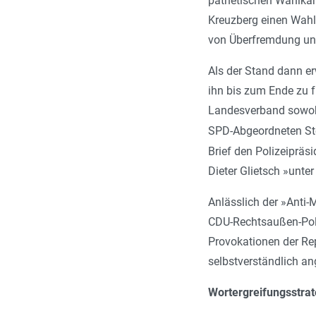
pathetischen Wahlkam
Kreuzberg einen Wahl
von Überfremdung und
Als der Stand dann e
ihn bis zum Ende zu f
Landesverband sowohl
SPD-Abgeordneten Ste
Brief den Polizeipräs
Dieter Glietsch »unte
Anlässlich der »Anti
CDU-Rechtsaußen-Polit
Provokationen der Rep
selbstverständlich an
Wortergreifungsstrat