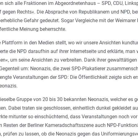
ten sich alle Fraktionen im Abgeordnetenhaus – SPD, CDU, Links
gegen Rechts«. Die Absprache von Republikanern und NPD, bei
s erhebliche Gefahr gedeutet. Sogar Vergleiche mit der Weimar
ffentliche Meinung beherrschte.
Plattform in den Medien stellt, wo wir unsere Ansichten kundt
erte die NPD daraufhin auf ihrer Internetseite und erklärte, man 
en«, um seine Ansichten zu verbreiten. Dank ihrer gewalttätig
Gegenteil um: Neonazis, die zwei SPD-Plakatierer zusammenschl
engte Veranstaltungen der SPD: Die Öffentlichkeit zeigte sich e
Neonazis.
ieselbe Gruppe von 20 bis 30 bekannten Neonazis, welcher es g
. Dabei traten sie geschlossen, einheitlich dunkel gekleidet au
rkte mitunter so einschüchternd, dass Veranstaltungen noch vo
n Resten der Berliner Kameradschaftsszene auch NPD-Funktionär
, prüfen zu lassen, ob die Neonazis gegen das Uniformierungsv