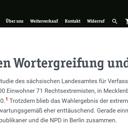
on
search
shopp
Suche 
Über uns
Weiterverkauf
Kontakt
Widerruf
en Wortergreifung und
 Studie des sächsischen Landesamtes für Verfa
000 Einwohner 71 Rechtsextremisten, in Meckle
1
0.
Trotzdem blieb das Wahlergebnis der extrem r
wartungsgemäß eher enttäuschend. Gerade einm
epublikaner und die NPD in Berlin zusammen.