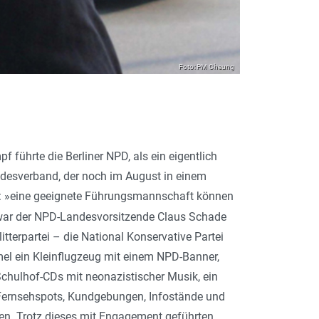
Foto: PM Cheung
führte die Berliner NPD, als ein eigentlich
desverband, der noch im August in einem
te: »eine geeignete Führungsmannschaft können
ar der NPD-Landesvorsitzende Claus Schade
itterpartei – die National Konservative Partei
el ein Kleinflugzeug mit einem NPD-Banner,
chulhof-CDs mit neonazistischer Musik, ein
, Fernsehspots, Kundgebungen, Infostände und
en. Trotz dieses mit Engagement geführten