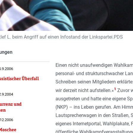
ef L. beim Angriff auf einen Infostand der Linkspartei.PDS
ungen
Einen nicht unaufwendigen Wahlkampf 
5.9.2006
personal- und strukturschwacher Lan
sistischer Überfall
Schreiben seinen Mitgliedern erklär
1
wir derzeit nicht aufstellen.«
Zuvor w
2.9.2004
ausgetreten und hatte eine eigene Spl
urrenz und
(NKP) – ins Leben gerufen. Am Himm
sen
Lautsprecherwagen in den Straßen, S
.12.2006
eigenes Internetportal, Wahlplakate
 Moschee
öffentliche Wahlkampfveranstaltung