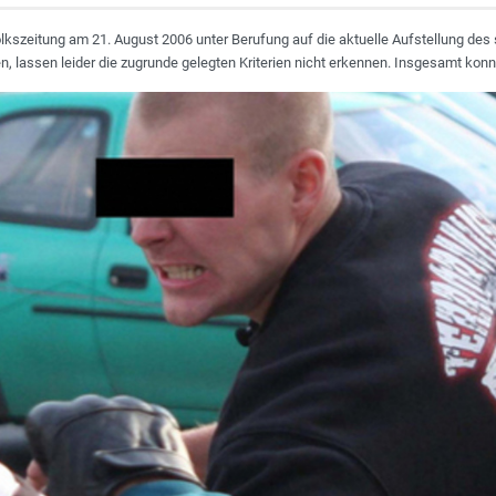
Volkszeitung am 21. August 2006 unter Berufung auf die aktuelle Aufstellung 
en, lassen leider die zugrunde gelegten Kriterien nicht erkennen. Insgesamt konn