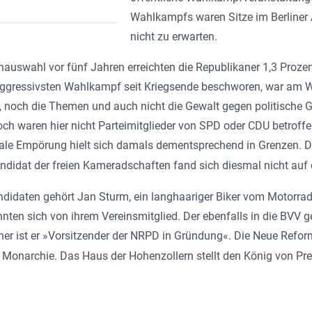
Wahlkampfs waren Sitze im Berliner
nicht zu erwarten.
auswahl vor fünf Jahren erreichten die Republikaner 1,3 Proze
aggressivsten Wahlkampf seit Kriegsende beschworen, war am Wa
, noch die Themen und auch nicht die Gewalt gegen politisch
doch waren hier nicht Parteimitglieder von SPD oder CDU betrof
iale Empörung hielt sich damals dementsprechend in Grenzen. D
didat der freien Kameradschaften fand sich diesmal nicht auf d
idaten gehört Jan Sturm, ein langhaariger Biker vom Motorradcl
ten sich von ihrem Vereinsmitglied. Der ebenfalls in die BVV ge
r ist er »Vorsitzender der NRPD in Gründung«. Die Neue Reform
r Monarchie. Das Haus der Hohenzollern stellt den König von Pr