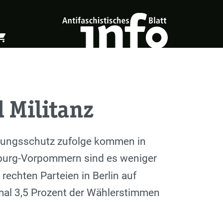
ing_cart
öffnen
Warenkorb öffnen
 Militanz
ssungsschutz zufolge kommen in
nburg-Vorpommern sind es weniger
echten Parteien in Berlin auf
al 3,5 Prozent der Wählerstimmen