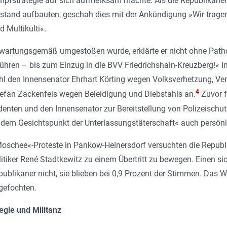
pfstrategie auf sich aufmerksam machte. Als die Republikaner 
stand aufbauten, geschah dies mit der Ankündigung »Wir trage
 Multikulti«.
rwartungsgemäß umgestoßen wurde, erklärte er nicht ohne Patho
ühren – bis zum Einzug in die BVV Friedrichshain-Kreuzberg!« 
 den Innensenator Ehrhart Körting wegen Volksverhetzung, Ve
4
fan Zackenfels wegen Beleidigung und Diebstahls an.
Zuvor f
identen und den Innensenator zur Bereitstellung von Polizeischu
r dem Gesichtspunkt der Unterlassungstäterschaft« auch persönli
-Moschee«-Proteste in Pankow-Heinersdorf versuchten die Republ
iker René Stadtkewitz zu einem Übertritt zu bewegen. Einen sich
ublikaner nicht, sie blieben bei 0,9 Prozent der Stimmen. Das 
gefochten.
egie und Militanz