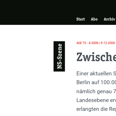
Skip
Zur Startseite
to
Hauptnavigati
main
Start
Abo
Archiv
content
AIB 73 - 4.2006 | 9.12.2006
NS-Szene
Zwisch
Einleitung
Einer aktuellen
Berlin auf 100.
nämlich genau 7
Landesebene er
erlangten die R