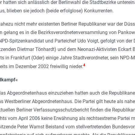
hatten sich anlässlich der Berlinwahl die Stadtbezirke unterein
 blieben sie jedoch (beide erfolglose) Konkurrenten.
ahezu nicht mehr existenten Berliner Republikaner war der Düs
 gelang es in die Bezirksverordnetenversammlung von Pankow
 NPD-Spitzenkandidat und Parteichef Udo Voigt, gefolgt von de
zenden Dietmar Tönhardt) und dem Neonazi-Aktivisten Eckart B
ts in Frankfurt (Oder) einige Jahre Stadtverordneter, sein NPD
4
reits im Dezember 2002 freiwillig nieder.
ndkampf«
das Abgeordnetenhaus einzuziehen hatten auch die Republikaner n
s Westberliner Abgeordnetenhaus. Die Partei gilt heute als nah
uellen Berliner Verfassungsschutzbericht finden die Republika
hts vom April 2006 keine Erwähnung als rechtsextreme Partei 
sitzende Peter Warnst Beistand vom stellvertretenden Bundesvor